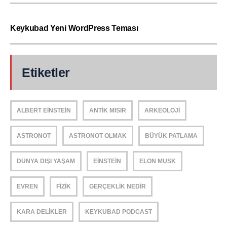
Keykubad Yeni WordPress Teması
Etiketler
ALBERT EINSTEIN
ANTIK MISIR
ARKEOLOJI
ASTRONOT
ASTRONOT OLMAK
BÜYÜK PATLAMA
DÜNYA DIŞI YAŞAM
EINSTEIN
ELON MUSK
EVREN
FIZIK
GERÇEKLIK NEDIR
KARA DELIKLER
KEYKUBAD PODCAST