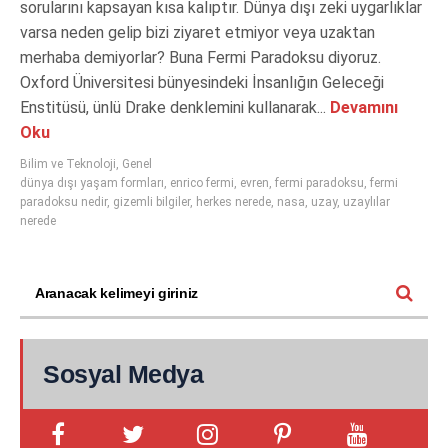
sorularını kapsayan kısa kalıptır. Dünya dışı zeki uygarlıklar
varsa neden gelip bizi ziyaret etmiyor veya uzaktan
merhaba demiyorlar? Buna Fermi Paradoksu diyoruz.
Oxford Üniversitesi bünyesindeki İnsanlığın Geleceği
Enstitüsü, ünlü Drake denklemini kullanarak...
Devamını
Oku
Bilim ve Teknoloji
,
Genel
dünya dışı yaşam formları
,
enrico fermi
,
evren
,
fermi paradoksu
,
fermi
paradoksu nedir
,
gizemli bilgiler
,
herkes nerede
,
nasa
,
uzay
,
uzaylılar
nerede
Sosyal Medya