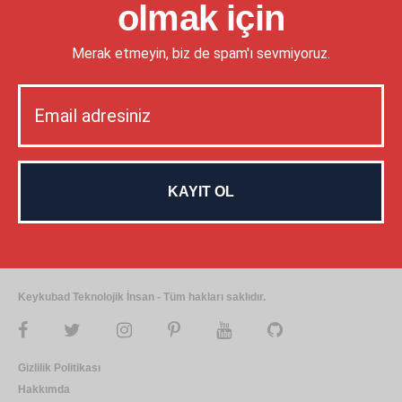
olmak için
Merak etmeyin, biz de spam'ı sevmiyoruz.
Keykubad Teknolojik İnsan - Tüm hakları saklıdır.
Gizlilik Politikası
Hakkımda