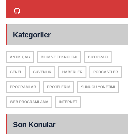
Kategoriler
ANTIK ÇAĞ
BILIM VE TEKNOLOJI
BIYOGRAFI
GENEL
GÜVENLIK
HABERLER
PODCASTLER
PROGRAMLAR
PROJELERIM
SUNUCU YÖNETIMI
WEB PROGRAMLAMA
İNTERNET
Son Konular