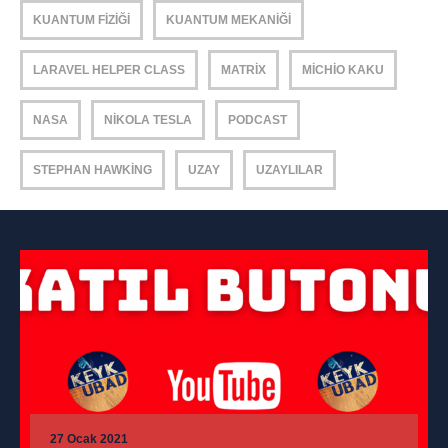
KUANTUM FIZIĞI
KUANTUM MEKANIĞI
LARAVEL HELPER CLASS
MATRIX
MICHIO KAKU
NASA
NIKOLA TESLA
PODCAST
STEPHAN HAWKING
UZAY
UZAYLILAR
27 Ocak 2021