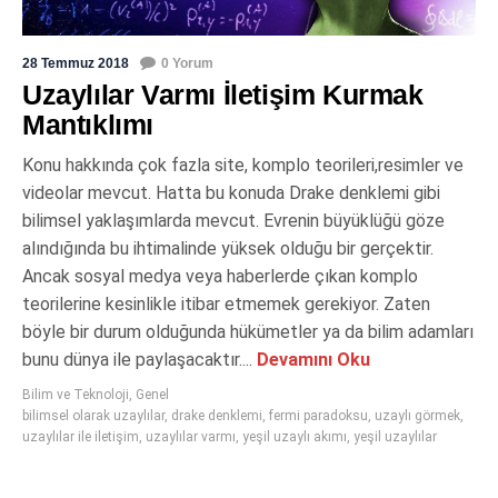
28 Temmuz 2018
0 Yorum
Uzaylılar Varmı İletişim Kurmak
Mantıklımı
Konu hakkında çok fazla site, komplo teorileri,resimler ve
videolar mevcut. Hatta bu konuda Drake denklemi gibi
bilimsel yaklaşımlarda mevcut. Evrenin büyüklüğü göze
alındığında bu ihtimalinde yüksek olduğu bir gerçektir.
Ancak sosyal medya veya haberlerde çıkan komplo
teorilerine kesinlikle itibar etmemek gerekiyor. Zaten
böyle bir durum olduğunda hükümetler ya da bilim adamları
bunu dünya ile paylaşacaktır....
Devamını Oku
Bilim ve Teknoloji
,
Genel
bilimsel olarak uzaylılar
,
drake denklemi
,
fermi paradoksu
,
uzaylı görmek
,
uzaylılar ile iletişim
,
uzaylılar varmı
,
yeşil uzaylı akımı
,
yeşil uzaylılar