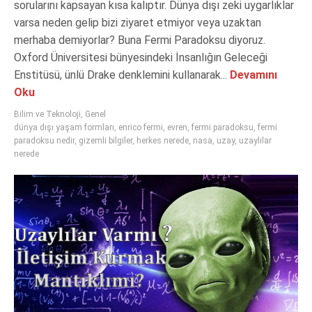
sorularını kapsayan kısa kalıptır. Dünya dışı zeki uygarlıklar
varsa neden gelip bizi ziyaret etmiyor veya uzaktan
merhaba demiyorlar? Buna Fermi Paradoksu diyoruz.
Oxford Üniversitesi bünyesindeki İnsanlığın Geleceği
Enstitüsü, ünlü Drake denklemini kullanarak...
Devamını
Oku
Bilim ve Teknoloji
,
Genel
dünya dışı yaşam formları
,
enrico fermi
,
evren
,
fermi paradoksu
,
fermi
paradoksu nedir
,
gizemli bilgiler
,
herkes nerede
,
nasa
,
uzay
,
uzaylılar
nerede