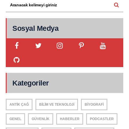
Sosyal Medya
Kategoriler
ANTIK ÇAĞ
BILIM VE TEKNOLOJI
BIYOGRAFI
GENEL
GÜVENLIK
HABERLER
PODCASTLER