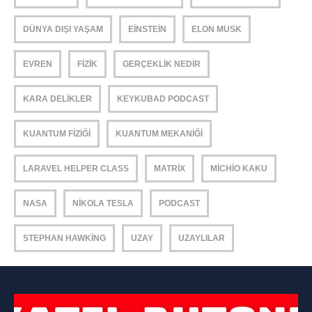
DÜNYA DIŞI YAŞAM
EINSTEIN
ELON MUSK
EVREN
FIZIK
GERÇEKLIK NEDIR
KARA DELIKLER
KEYKUBAD PODCAST
KUANTUM FIZIĞI
KUANTUM MEKANIĞI
LARAVEL HELPER CLASS
MATRIX
MICHIO KAKU
NASA
NIKOLA TESLA
PODCAST
STEPHAN HAWKING
UZAY
UZAYLILAR