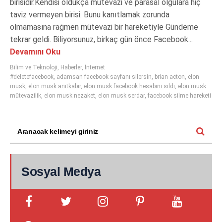
birisidir.Kendisi oldukça mütevazi ve parasal olgulara hiç
taviz vermeyen birisi. Bunu kanıtlamak zorunda
olmamasına rağmen mütevazi bir hareketiyle Gündeme
tekrar geldi. Biliyorsunuz, birkaç gün önce Facebook...
Devamını Oku
Bilim ve Teknoloji
,
Haberler
,
İnternet
#deletefacebook
,
adamsan facebook sayfanı silersin
,
brian acton
,
elon
musk
,
elon musk anıtkabir
,
elon musk facebook hesabını sildi
,
elon musk
mütevazilik
,
elon musk nezaket
,
elon musk serdar
,
facebook silme hareketi
Sosyal Medya