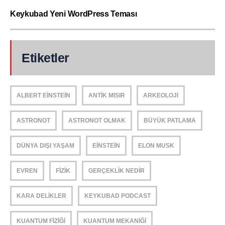
Keykubad Yeni WordPress Teması
Etiketler
ALBERT EINSTEIN
ANTIK MISIR
ARKEOLOJI
ASTRONOT
ASTRONOT OLMAK
BÜYÜK PATLAMA
DÜNYA DIŞI YAŞAM
EINSTEIN
ELON MUSK
EVREN
FIZIK
GERÇEKLIK NEDIR
KARA DELIKLER
KEYKUBAD PODCAST
KUANTUM FIZIĞI
KUANTUM MEKANIĞI