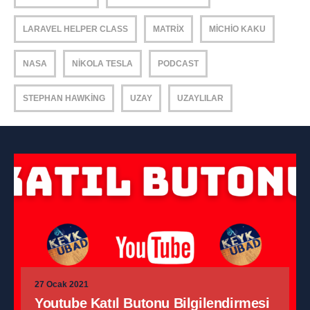
LARAVEL HELPER CLASS
MATRIX
MICHIO KAKU
NASA
NIKOLA TESLA
PODCAST
STEPHAN HAWKING
UZAY
UZAYLILAR
27 Ocak 2021
Youtube Katıl Butonu Bilgilendirmesi