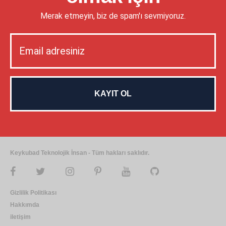
Merak etmeyin, biz de spam'ı sevmiyoruz.
Keykubad Teknolojik İnsan - Tüm hakları saklıdır.
Gizlilik Politikası
Hakkımda
iletişim