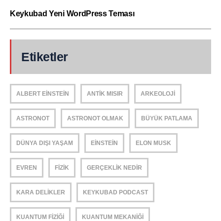
Keykubad Yeni WordPress Teması
Etiketler
ALBERT EINSTEIN
ANTIK MISIR
ARKEOLOJI
ASTRONOT
ASTRONOT OLMAK
BÜYÜK PATLAMA
DÜNYA DIŞI YAŞAM
EINSTEIN
ELON MUSK
EVREN
FIZIK
GERÇEKLIK NEDIR
KARA DELIKLER
KEYKUBAD PODCAST
KUANTUM FIZIĞI
KUANTUM MEKANIĞI