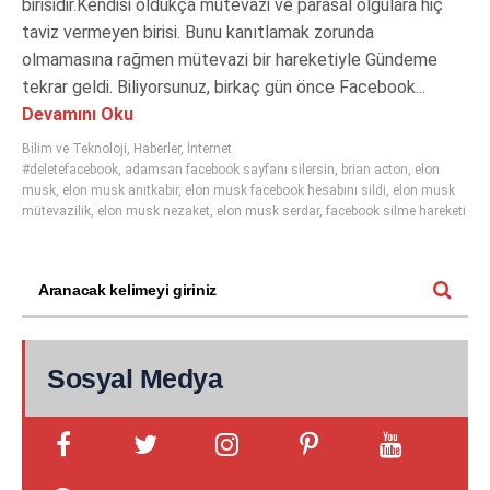
birisidir.Kendisi oldukça mütevazi ve parasal olgulara hiç
taviz vermeyen birisi. Bunu kanıtlamak zorunda
olmamasına rağmen mütevazi bir hareketiyle Gündeme
tekrar geldi. Biliyorsunuz, birkaç gün önce Facebook...
Devamını Oku
Bilim ve Teknoloji
,
Haberler
,
İnternet
#deletefacebook
,
adamsan facebook sayfanı silersin
,
brian acton
,
elon
musk
,
elon musk anıtkabir
,
elon musk facebook hesabını sildi
,
elon musk
mütevazilik
,
elon musk nezaket
,
elon musk serdar
,
facebook silme hareketi
Sosyal Medya