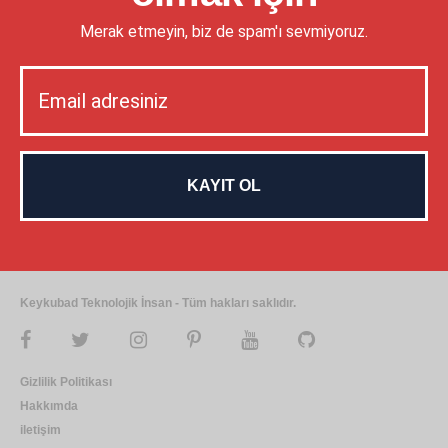
Merak etmeyin, biz de spam'ı sevmiyoruz.
Keykubad Teknolojik İnsan - Tüm hakları saklıdır.
Gizlilik Politikası
Hakkımda
iletişim