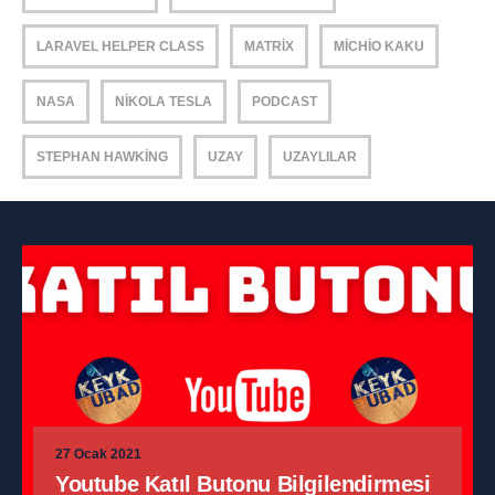
LARAVEL HELPER CLASS
MATRIX
MICHIO KAKU
NASA
NIKOLA TESLA
PODCAST
STEPHAN HAWKING
UZAY
UZAYLILAR
27 Ocak 2021
Youtube Katıl Butonu Bilgilendirmesi