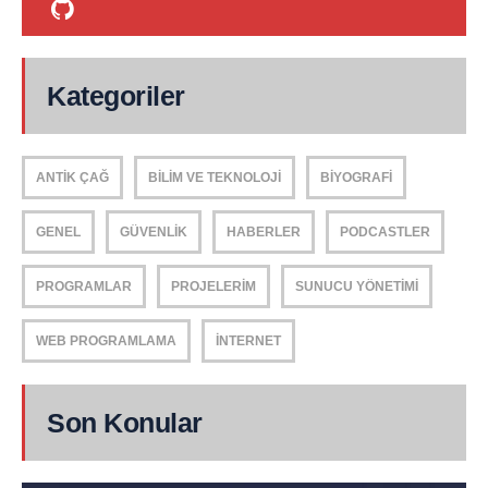
Kategoriler
ANTIK ÇAĞ
BILIM VE TEKNOLOJI
BIYOGRAFI
GENEL
GÜVENLIK
HABERLER
PODCASTLER
PROGRAMLAR
PROJELERIM
SUNUCU YÖNETIMI
WEB PROGRAMLAMA
İNTERNET
Son Konular