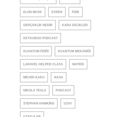
ELON MUSK
EVREN
FIZIK
GERÇEKLIK NEDIR
KARA DELIKLER
KEYKUBAD PODCAST
KUANTUM FIZIĞI
KUANTUM MEKANIĞI
LARAVEL HELPER CLASS
MATRIX
MICHIO KAKU
NASA
NIKOLA TESLA
PODCAST
STEPHAN HAWKING
UZAY
UZAYLILAR