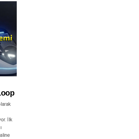
Loop
larak
or. İlk
ı
haline