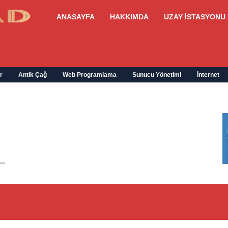
ANASAYFA
HAKKIMDA
UZAY İSTASYONU
r
Antik Çağ
Web Programlama
Sunucu Yönetimi
İnternet