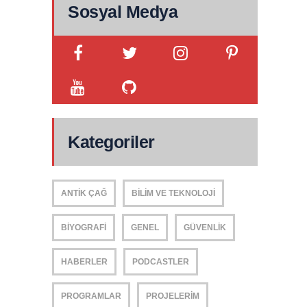
Sosyal Medya
Kategoriler
ANTIK ÇAĞ
BILIM VE TEKNOLOJI
BIYOGRAFI
GENEL
GÜVENLIK
HABERLER
PODCASTLER
PROGRAMLAR
PROJELERIM