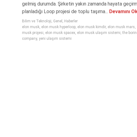
gelmiş durumda. Şirketin yakın zamanda hayata geçir
planladığı Loop projesi de toplu taşıma...
Devamını O
Bilim ve Teknoloji
,
Genel
,
Haberler
elon musk
,
elon musk hyperloop
,
elon musk kimdir
,
elon musk mars
,
musk projesi
,
elon musk spacex
,
elon musk ulaşım sistemi
,
the bori
company
,
yeni ulaşım sistemi