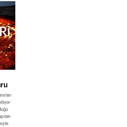
ru
ırları
liyor.
duğu
apılan
siyle