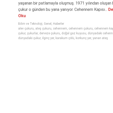
yaşanan bir patlamayla oluşmuş. 1971 yılından oluşan 
çukur o günden bu yana yanıyor. Cehennem Kapısı...
De
Oku
Bilim ve Teknoloji
,
Genel
,
Haberler
alev çukuru
,
ateş çukuru
,
cehennem
,
cehennem çukuru
,
cehennem kap
çukur
,
çukurlar
,
derveze çukuru
,
doğal gaz kuyusu
,
dünyadaki cehen
dünyadaki çukur
,
ilginç yer
,
karakum çölü
,
korkunç yer
,
yanan ateş