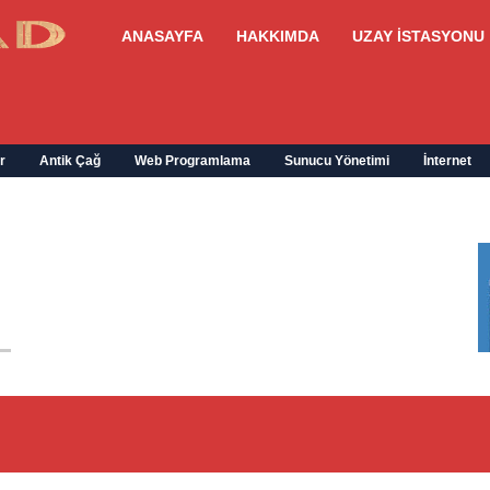
ANASAYFA
HAKKIMDA
UZAY İSTASYONU
r
Antik Çağ
Web Programlama
Sunucu Yönetimi
İnternet