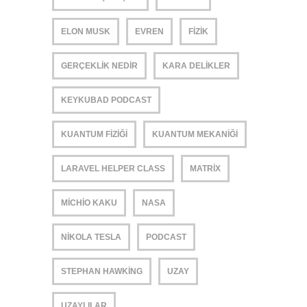
ELON MUSK
EVREN
FIZIK
GERÇEKLIK NEDIR
KARA DELIKLER
KEYKUBAD PODCAST
KUANTUM FIZIĞI
KUANTUM MEKANIĞI
LARAVEL HELPER CLASS
MATRIX
MICHIO KAKU
NASA
NIKOLA TESLA
PODCAST
STEPHAN HAWKING
UZAY
UZAYLILAR