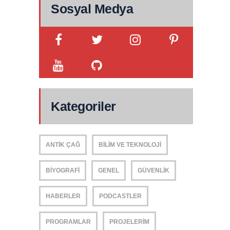
Sosyal Medya
Kategoriler
ANTIK ÇAĞ
BILIM VE TEKNOLOJI
BIYOGRAFI
GENEL
GÜVENLIK
HABERLER
PODCASTLER
PROGRAMLAR
PROJELERIM