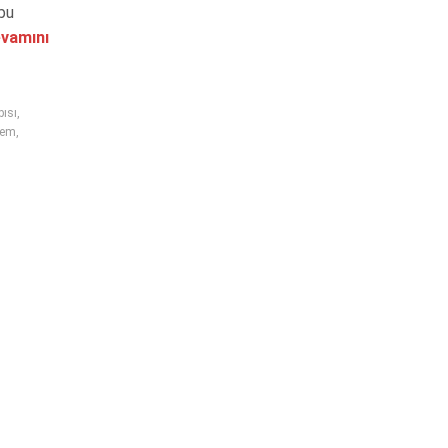
bu
vamını
ısı
,
nem
,