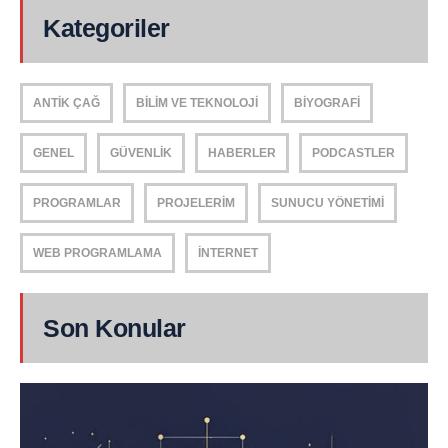
Kategoriler
ANTIK ÇAĞ
BILIM VE TEKNOLOJI
BIYOGRAFI
GENEL
GÜVENLIK
HABERLER
PODCASTLER
PROGRAMLAR
PROJELERIM
SUNUCU YÖNETIMI
WEB PROGRAMLAMA
İNTERNET
Son Konular