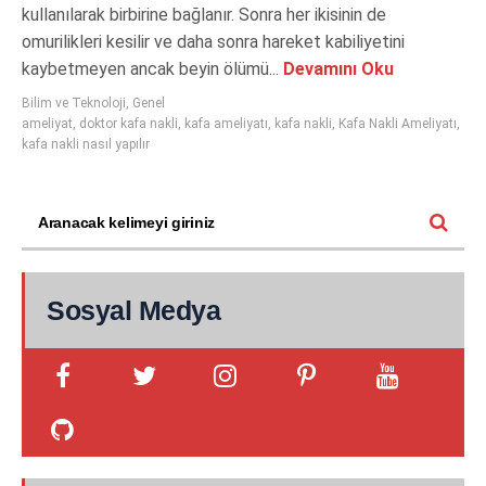
kullanılarak birbirine bağlanır. Sonra her ikisinin de
omurilikleri kesilir ve daha sonra hareket kabiliyetini
kaybetmeyen ancak beyin ölümü...
Devamını Oku
Bilim ve Teknoloji
,
Genel
ameliyat
,
doktor kafa nakli
,
kafa ameliyatı
,
kafa nakli
,
Kafa Nakli Ameliyatı
,
kafa nakli nasıl yapılır
Sosyal Medya