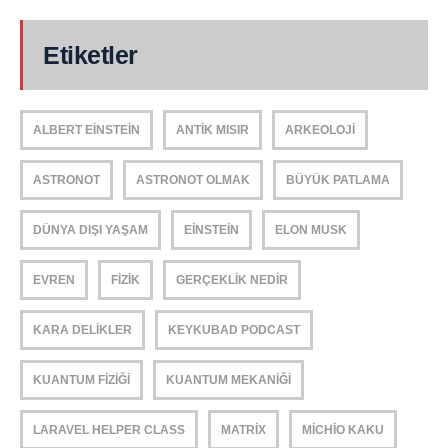
Etiketler
ALBERT EINSTEIN
ANTIK MISIR
ARKEOLOJI
ASTRONOT
ASTRONOT OLMAK
BÜYÜK PATLAMA
DÜNYA DIŞI YAŞAM
EINSTEIN
ELON MUSK
EVREN
FIZIK
GERÇEKLIK NEDIR
KARA DELIKLER
KEYKUBAD PODCAST
KUANTUM FIZIĞI
KUANTUM MEKANIĞI
LARAVEL HELPER CLASS
MATRIX
MICHIO KAKU