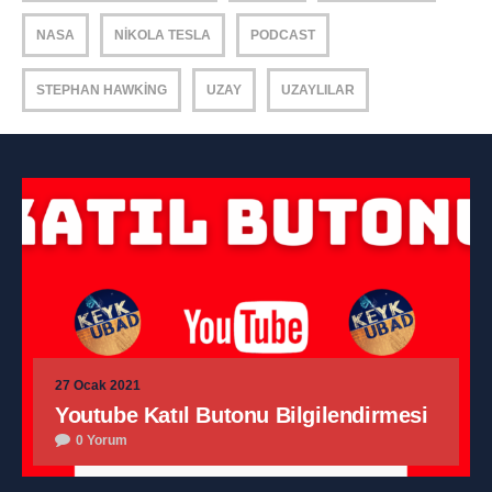
NASA
NIKOLA TESLA
PODCAST
STEPHAN HAWKING
UZAY
UZAYLILAR
27 Ocak 2021
Youtube Katıl Butonu Bilgilendirmesi
0 Yorum