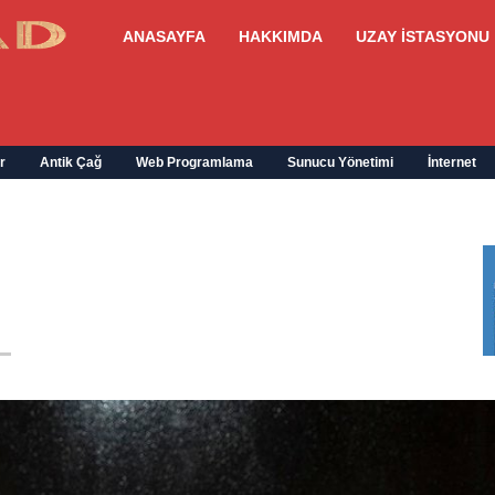
ANASAYFA
HAKKIMDA
UZAY İSTASYONU
r
Antik Çağ
Web Programlama
Sunucu Yönetimi
İnternet