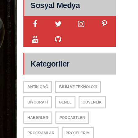
Sosyal Medya
Kategoriler
ANTIK ÇAĞ
BILIM VE TEKNOLOJI
BIYOGRAFI
GENEL
GÜVENLIK
HABERLER
PODCASTLER
PROGRAMLAR
PROJELERIM