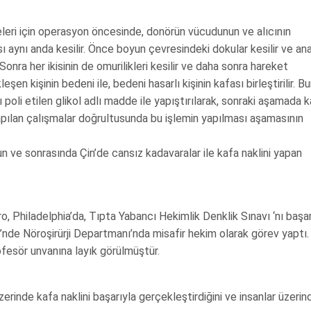
eleri için operasyon öncesinde, donörün vücudunun ve alıcının
sı aynı anda kesilir. Önce boyun çevresindeki dokular kesilir ve an
 Sonra her ikisinin de omurilikleri kesilir ve daha sonra hareket
n kişinin bedeni ile, bedeni hasarlı kişinin kafası birleştirilir. B
rı poli etilen glikol adlı madde ile yapıştırılarak, sonraki aşamada k
 yapılan çalışmalar doğrultusunda bu işlemin yapılması aşamasının
 ve sonrasında Çin’de cansız kadavaralar ile kafa naklini yapan
, Philadelphia’da, Tıpta Yabancı Hekimlik Denklik Sınavı ‘nı başar
de Nöroşirürji Departmanı’nda misafir hekim olarak görev yaptı.
ofesör unvanına layık görülmüştür.
rinde kafa naklini başarıyla gerçekleştirdiğini ve insanlar üzerin