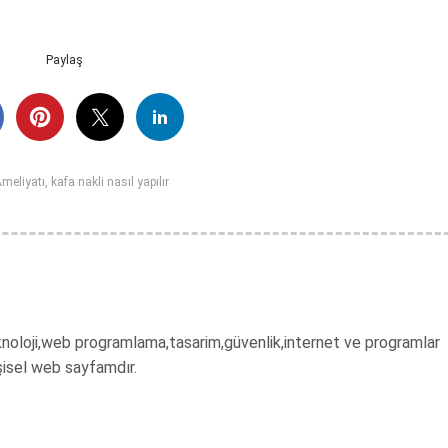
Paylaş
Ameliyatı
,
kafa nakli nasıl yapılır
 teknoloji,web programlama,tasarim,güvenlik,internet ve programlar
şisel web sayfamdır.