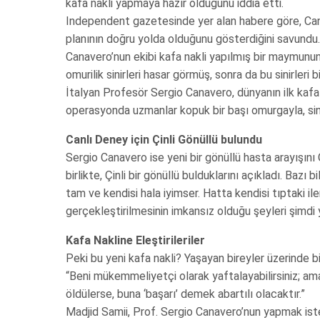
kafa nakli yapmaya hazır olduğunu iddia etti.
Independent gazetesinde yer alan habere göre, Can
planının doğru yolda olduğunu gösterdiğini savundu.
Canavero’nun ekibi kafa nakli yapılmış bir maymunun 
omurilik sinirleri hasar görmüş, sonra da bu sinirleri 
İtalyan Profesör Sergio Canavero, dünyanın ilk kafa 
operasyonda uzmanlar kopuk bir başı omurgayla, sini
Canlı Deney için Çinli Gönüllü bulundu
Sergio Canavero ise yeni bir gönüllü hasta arayışını 
birlikte, Çinli bir gönüllü bulduklarını açıkladı. Baz
tam ve kendisi hala iyimser. Hatta kendisi tıptaki i
gerçekleştirilmesinin imkansız olduğu şeyleri şimdi ya
Kafa Nakline Eleştirileriler
Peki bu yeni kafa nakli? Yaşayan bireyler üzerinde b
“Beni mükemmeliyetçi olarak yaftalayabilirsiniz; am
öldülerse, buna ‘başarı’ demek abartılı olacaktır.”
Madjid Samii, Prof. Sergio Canavero’nun yapmak istedi