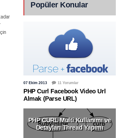
Popüler Konular
kadar
r
için
07 Ekim 2013
11 Yorumlar
PHP Curl Facebook Video Url
Almak (Parse URL)
PHP CURL Multi Kullanımı ve
Detayları Thread Yapımı