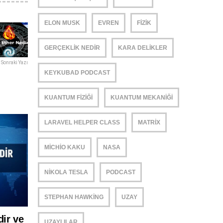
ELON MUSK
EVREN
FIZIK
GERÇEKLIK NEDIR
KARA DELIKLER
Sonraki Yazı
KEYKUBAD PODCAST
KUANTUM FIZIĞI
KUANTUM MEKANIĞI
LARAVEL HELPER CLASS
MATRIX
MICHIO KAKU
NASA
NIKOLA TESLA
PODCAST
STEPHAN HAWKING
UZAY
dir ve
UZAYLILAR