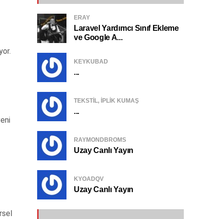
ERAY
Laravel Yardımcı Sınıf Ekleme
ve Google A...
yor.
KEYKUBAD
...
TEKSTIL, IPLIK KUMAŞ
...
veni
RAYMONDBROMS
Uzay Canlı Yayın
KYOADQV
Uzay Canlı Yayın
rsel