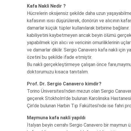
Kafa Nakli Nedir ?
Hücrelerin oksijensiz şekilde daha uzun yaşayabilm
kafasının ısısı düşürülerek, donörün ve alıcının kafa
damarlar küçük tüpler kullanılarak birbirine bağlanır.
kabiliyetini kaybetmeyen ancak beyin ölümü gerçekleşe
yapabilmek için alıcı ve vericinin omuriliklerinin uçla
ve damarlar dikilir. Sergio Canavero kafa nakli için
özetini bu şekilde ifade etmiştir.
Bu nakli gerçekleştirmeye çalışan önce fare,maymun
doktorumuzu kısaca tanıtalım.
Prof. Dr. Sergio Canavero kimdir?
Torino Üniversitesi’nden mezun olan Sergio Canavero
geçerek Stokholm’de bulunan Karolinska Hastanesi’n
Çin’de bulunan Harbin Tıp Fakültesi’nde ise fahri pr
Maymuna kafa nakli yapıldı
İtalyan beyin cerrahı Sergio Canavero bir maymun üze