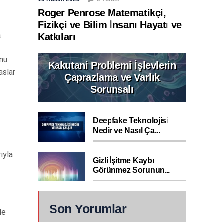
Roger Penrose Matematikçi,
Fizikçi ve Bilim İnsanı Hayatı ve
a
Katkıları
unu
Kakutani Problemi İşlevlerin
aslar
Çaprazlama ve Varlık
Sorunsalı
Deepfake Teknolojisi
Nedir ve Nasıl Ça...
ıyla
Gizli İşitme Kaybı
Görünmez Sorunun...
Son Yorumlar
de