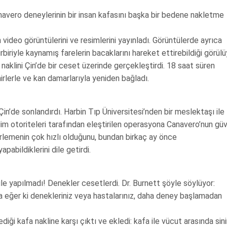
avero deneylerinin bir insan kafasını başka bir bedene nakletme
video görüntülerini ve resimlerini yayınladı. Görüntülerde ayrıca
birbiriyle kaynamış farelerin bacaklarını hareket ettirebildiği görülü
naklini Çin’de bir ceset üzerinde gerçekleştirdi. 18 saat süren
rlerle ve kan damarlarıyla yeniden bağladı.
Çin’de sonlandırdı. Harbin Tıp Üniversitesi’nden bir meslektaşı ile
ı bilim otoriteleri tarafından eleştirilen operasyona Canavero’nun gü
lerlemenin çok hızlı olduğunu, bundan birkaç ay önce
pabildiklerini dile getirdi.
ile yapılmadı! Denekler cesetlerdi. Dr. Burnett şöyle söylüyor:
a eğer ki denekleriniz veya hastalarınız, daha deney başlamadan
ği kafa nakline karşı çıktı ve ekledi: kafa ile vücut arasında sini