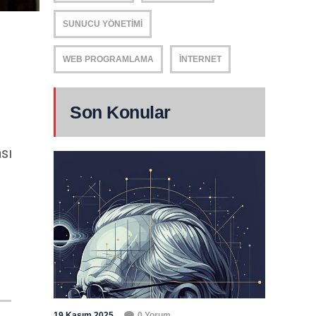
SUNUCU YÖNETIMI
WEB PROGRAMLAMA
İNTERNET
Son Konular
sı
19 Kasım 2025
0 Yorum