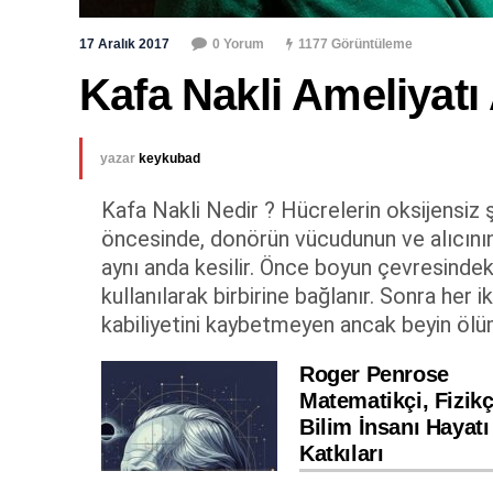
17 Aralık 2017
0 Yorum
1177 Görüntüleme
Kafa Nakli Ameliyatı
yazar
keykubad
Kafa Nakli Nedir ? Hücrelerin oksijensiz 
öncesinde, donörün vücudunun ve alıcının 
aynı anda kesilir. Önce boyun çevresindek
kullanılarak birbirine bağlanır. Sonra her i
kabiliyetini kaybetmeyen ancak beyin ölüm
Roger Penrose
Matematikçi, Fizikç
Bilim İnsanı Hayatı
Katkıları