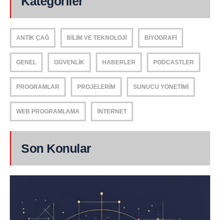
Kategoriler
ANTIK ÇAĞ
BILIM VE TEKNOLOJI
BIYOGRAFI
GENEL
GÜVENLIK
HABERLER
PODCASTLER
PROGRAMLAR
PROJELERIM
SUNUCU YÖNETIMI
WEB PROGRAMLAMA
İNTERNET
Son Konular