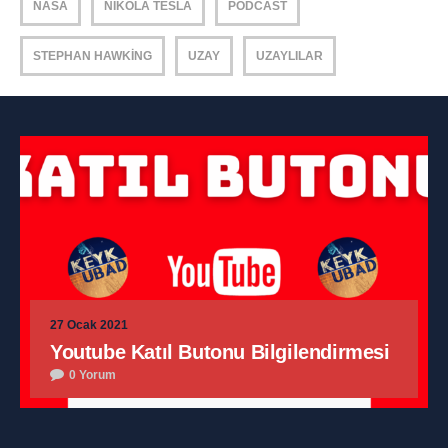
NASA
NIKOLA TESLA
PODCAST
STEPHAN HAWKING
UZAY
UZAYLILAR
27 Ocak 2021
Youtube Katıl Butonu Bilgilendirmesi
0 Yorum