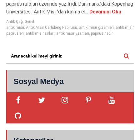
papirüs ruloları üzerinde yazılı idi. Danimarka’daki Kopenhag
Üniversitesi, Antik Mısır’dan kalma el...
Devamını Oku
Antik Çağ
,
Genel
antik mısır
,
Antik Mısır Carlsberg Papirüsü
,
antik mısır gizemleri
,
antik mısır
papirüsleri
,
antik mısır sırları
,
antik mısır yazıtları
,
papirüs nedir
Sosyal Medya