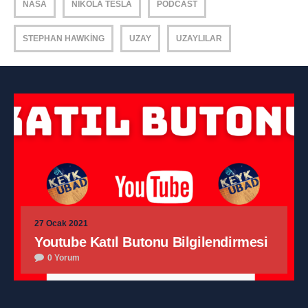
NASA
NIKOLA TESLA
PODCAST
STEPHAN HAWKING
UZAY
UZAYLILAR
27 Ocak 2021
Youtube Katıl Butonu Bilgilendirmesi
0 Yorum