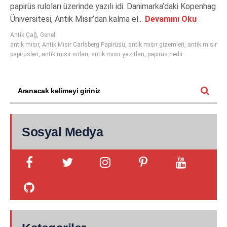
papirüs ruloları üzerinde yazılı idi. Danimarka’daki Kopenhag
Üniversitesi, Antik Mısır’dan kalma el...
Devamını Oku
Antik Çağ
,
Genel
antik mısır
,
Antik Mısır Carlsberg Papirüsü
,
antik mısır gizemleri
,
antik mısır
papirüsleri
,
antik mısır sırları
,
antik mısır yazıtları
,
papirüs nedir
Sosyal Medya