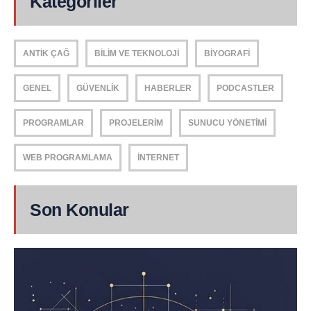
Kategoriler
ANTIK ÇAĞ
BILIM VE TEKNOLOJI
BIYOGRAFI
GENEL
GÜVENLIK
HABERLER
PODCASTLER
PROGRAMLAR
PROJELERIM
SUNUCU YÖNETIMI
WEB PROGRAMLAMA
İNTERNET
Son Konular