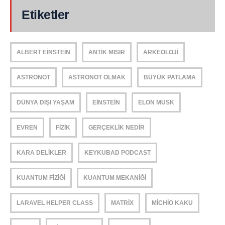
Etiketler
ALBERT EINSTEIN
ANTIK MISIR
ARKEOLOJI
ASTRONOT
ASTRONOT OLMAK
BÜYÜK PATLAMA
DÜNYA DIŞI YAŞAM
EINSTEIN
ELON MUSK
EVREN
FIZIK
GERÇEKLIK NEDIR
KARA DELIKLER
KEYKUBAD PODCAST
KUANTUM FIZIĞI
KUANTUM MEKANIĞI
LARAVEL HELPER CLASS
MATRIX
MICHIO KAKU