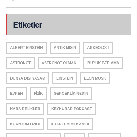
Etiketler
ALBERT EINSTEIN
ANTIK MISIR
ARKEOLOJI
ASTRONOT
ASTRONOT OLMAK
BÜYÜK PATLAMA
DÜNYA DIŞI YAŞAM
EINSTEIN
ELON MUSK
EVREN
FIZIK
GERÇEKLIK NEDIR
KARA DELIKLER
KEYKUBAD PODCAST
KUANTUM FIZIĞI
KUANTUM MEKANIĞI