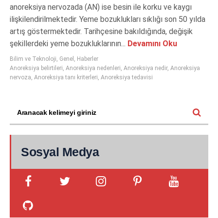
anoreksiya nervozada (AN) ise besin ile korku ve kaygı
ilişkilendirilmektedir. Yeme bozuklukları sıklığı son 50 yılda
artış göstermektedir. Tarihçesine bakıldığında, değişik
şekillerdeki yeme bozukluklarının...
Devamını Oku
Bilim ve Teknoloji
,
Genel
,
Haberler
Anoreksiya belirtileri
,
Anoreksiya nedenleri
,
Anoreksiya nedir
,
Anoreksiya
nervoza
,
Anoreksiya tanı kriterleri
,
Anoreksiya tedavisi
Sosyal Medya