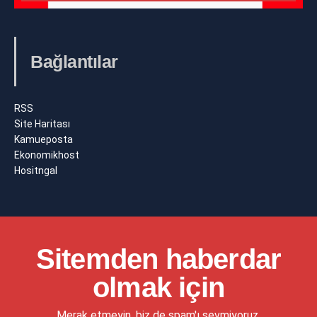
Bağlantılar
RSS
Site Haritası
Kamueposta
Ekonomikhost
Hositngal
Sitemden haberdar
olmak için
Merak etmeyin, biz de spam'ı sevmiyoruz.