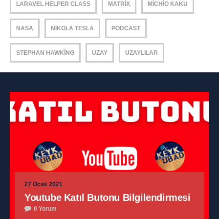
LARAVEL HELPER CLASS
MATRIX
MICHIO KAKU
NASA
NIKOLA TESLA
PODCAST
STEPHAN HAWKING
UZAY
UZAYLILAR
27 Ocak 2021
Youtube Katıl Butonu Bilgilendirmesi
0 Yorum