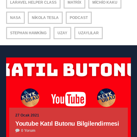
LARAVEL HELPER CLASS
MATRIX
MICHIO KAKU
NASA
NIKOLA TESLA
PODCAST
STEPHAN HAWKING
UZAY
UZAYLILAR
27 Ocak 2021
Youtube Katıl Butonu Bilgilendirmesi
0 Yorum