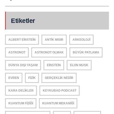
Etiketler
ALBERT EINSTEIN
ANTIK MISIR
ARKEOLOJI
ASTRONOT
ASTRONOT OLMAK
BÜYÜK PATLAMA
DÜNYA DIŞI YAŞAM
EINSTEIN
ELON MUSK
EVREN
FIZIK
GERÇEKLIK NEDIR
KARA DELIKLER
KEYKUBAD PODCAST
KUANTUM FIZIĞI
KUANTUM MEKANIĞI