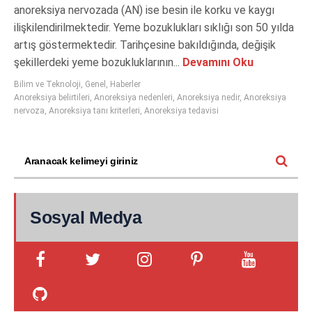
anoreksiya nervozada (AN) ise besin ile korku ve kaygı
ilişkilendirilmektedir. Yeme bozuklukları sıklığı son 50 yılda
artış göstermektedir. Tarihçesine bakıldığında, değişik
şekillerdeki yeme bozukluklarının...
Devamını Oku
Bilim ve Teknoloji
,
Genel
,
Haberler
Anoreksiya belirtileri
,
Anoreksiya nedenleri
,
Anoreksiya nedir
,
Anoreksiya
nervoza
,
Anoreksiya tanı kriterleri
,
Anoreksiya tedavisi
Sosyal Medya