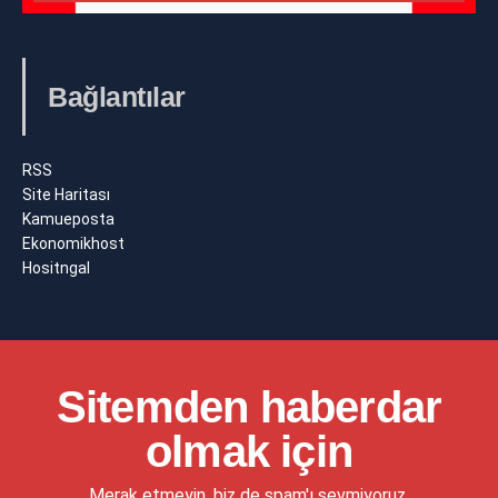
Bağlantılar
RSS
Site Haritası
Kamueposta
Ekonomikhost
Hositngal
Sitemden haberdar
olmak için
Merak etmeyin, biz de spam'ı sevmiyoruz.