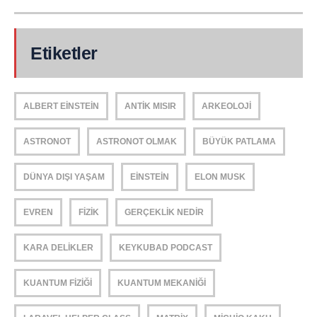
Etiketler
ALBERT EINSTEIN
ANTIK MISIR
ARKEOLOJI
ASTRONOT
ASTRONOT OLMAK
BÜYÜK PATLAMA
DÜNYA DIŞI YAŞAM
EINSTEIN
ELON MUSK
EVREN
FIZIK
GERÇEKLIK NEDIR
KARA DELIKLER
KEYKUBAD PODCAST
KUANTUM FIZIĞI
KUANTUM MEKANIĞI