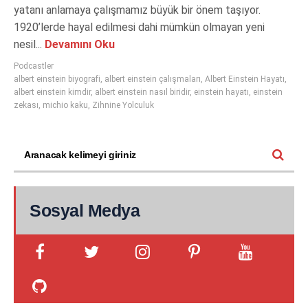
yatanı anlamaya çalışmamız büyük bir önem taşıyor.
1920’lerde hayal edilmesi dahi mümkün olmayan yeni
nesil...
Devamını Oku
Podcastler
albert einstein biyografi
,
albert einstein çalışmaları
,
Albert Einstein Hayatı
,
albert einstein kimdir
,
albert einstein nasıl biridir
,
einstein hayatı
,
einstein
zekası
,
michio kaku
,
Zihnine Yolculuk
Sosyal Medya