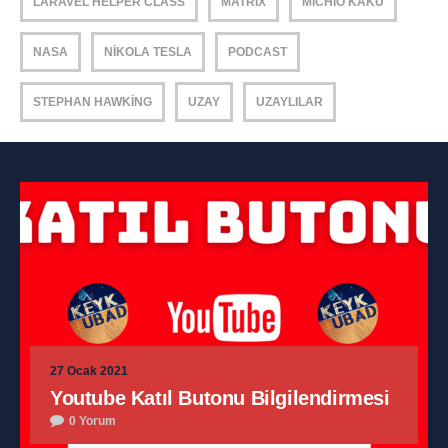
LARAVEL HELPER CLASS
MATRIX
MICHIO KAKU
NASA
NIKOLA TESLA
PODCAST
STEPHAN HAWKING
UZAY
UZAYLILAR
27 Ocak 2021
Youtube Katıl Butonu Bilgilendirmesi
0 Yorum