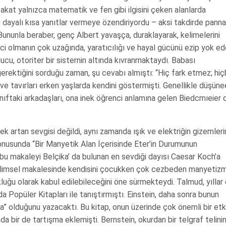
 fakat yalnızca matematik ve fen gibi ilgisini çeken alanlarda
e dayalı kısa yanıtlar vermeye özendiriyordu – aksi takdirde panna
i. Bununla beraber, genç Albert yavaşça, duraklayarak, kelimelerini
 olmanın çok uzağında, yaratıcılığı ve hayal gücünü ezip yok ed
ucu, otoriter bir sisternin altında kıvranrnaktaydı. Babası
rektiğini sorduğu zaman, şu cevabı almıştı: “Hiç fark etmez; hiç
 ve tavırları erken yaşlarda kendini göstermişti. Genellikle düşün
ınıftaki arkadaşları, ona inek öğrenci anlamına gelen Biedcmıeier 
erek artan sevgisi değildi, aynı zamanda ışık ve elektriğin gizemler
onusunda “Bir Manyetik Alan İçerisinde Eter’in Durumunun
 bu makaleyi Belçika’ da bulunan en sevdiği dayısı Caesar Koch’a
 bilimsel makalesinde kendisini çocukken çok cezbeden manyetiz
ukluğu olarak kabul edilebileceğini öne sürmekteydi. Talmud, yıllar
a Popüler Kitapları ile tanıştırmıştı. Einstein, daha sonra bunun
a” olduğunu yazacaktı. Bu kitap, onun üzerinde çok önemli bir etk
a bir de tartışma eklemişti. Bernstein, okurdan bir telgraf telini