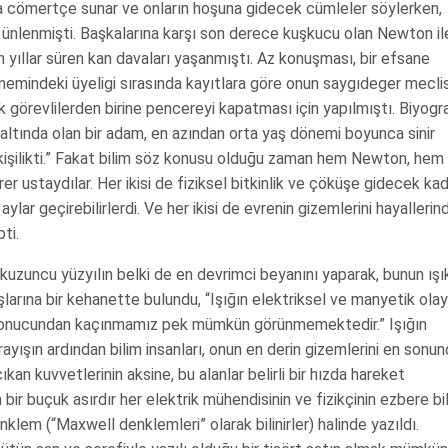
ma cömertçe sunar ve onların hoşuna gidecek cümleler söylerken,
 ünlenmişti. Başkalarına karşı son derece kuşkucu olan Newton il
n yıllar süren kan davaları yaşanmıştı. Az konuşması, bir efsane
mindeki üyeligi sırasında kayıtlara göre onun saygıdeger mecli
 görevlilerden birine pencereyi kapatması için yapılmıştı. Biyogra
altında olan bir adam, en azından orta yaş dönemi boyunca sinir
 kişilikti.” Fakat bilim söz konusu olduğu zaman hem Newton, hem
er ustaydılar. Her ikisi de fiziksel bitkinlik ve çöküşe gidecek ka
lar geçirebilirlerdi. Ve her ikisi de evrenin gizemlerini hayallerin
ti.
 dokuzuncu yüzyılın belki de en devrimci beyanını yaparak, bunun ışı
rına bir kehanette bulundu, “Işığın elektriksel ve manyetik olay
 sonucundan kaçınmamız pek mümkün görünmemektedir.” Işığın
arayışın ardından bilim insanları, onun en derin gizemlerini en sonu
an kuvvetlerinin aksine, bu alanlar belirli bir hızda hareket
 bir buçuk asırdır her elektrik mühendisinin ve fizikçinin ezbere b
klem (“Maxwell denklemleri” olarak bilinirler) halinde yazıldı.