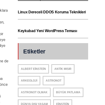
klara
Linux Dereceli DDOS Koruma Teknikleri
en,
Keykubad Yeni WordPress Teması
bir
eeye
diye
Etiketler
ine de
ALBERT EINSTEIN
ANTIK MISIR
ma
ARKEOLOJI
ASTRONOT
 önce
ASTRONOT OLMAK
BÜYÜK PATLAMA
i
n
DÜNYA DIŞI YAŞAM
EINSTEIN