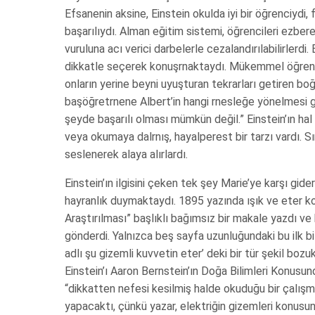
Efsanenin aksine, Einstein okulda iyi bir öğrenciydi,
başarılıydı. Alman eğitim sistemi, öğrencileri ezber
vuruluna acı verici darbelerle cezalandırılabilirlerd
dikkatle seçerek konuşrnaktaydı. Mükemmel öğrenci
onların yerine beyni uyuşturan tekrarları getiren boğ
başöğretrnene Albert’in hangi rnesleğe yönelmesi ge
şeyde başarılı olması mümkün değil.” Einstein’ın hal
veya okumaya dalrnış, hayalperest bir tarzı vardı. S
seslenerek alaya alırlardı.
Einstein’ın ilgisini çeken tek şey Marie’ye karşı gid
hayranlık duymaktaydı. 1895 yazında ışık ve eter k
Araştırılması” başlıklı bağımsız bir makale yazdı ve
gönderdi. Yalnızca beş sayfa uzunluğundaki bu ilk
adlı şu gizemli kuvvetin eter’ deki bir tür şekil boz
Einstein’ı Aaron Bernstein’ın Doğa Bilimleri Konusund
“dikkatten nefesi kesilmiş halde okuduğu bir çalışm
yapacaktı, çünkü yazar, elektriğin gizemleri konusund