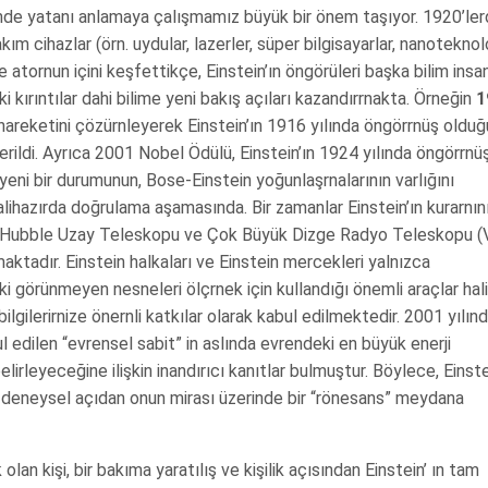
inde yatanı anlamaya çalışmamız büyük bir önem taşıyor. 1920’le
m cihazlar (örn. uydular, lazerler, süper bilgisayarlar, nanoteknolo
e atornun içini keşfettikçe, Einstein’ın öngörüleri başka bilim insan
i kırıntılar dahi bilime yeni bakış açıları kazandırrnakta. Örneğin
1
ın hareketini çözürnleyerek Einstein’ın 1916 yılında öngörrnüş olduğ
 verildi. Ayrıca 2001 Nobel Ödülü, Einstein’ın 1924 yılında öngörrnü
yeni bir durumunun, Bose-Einstein yoğunlaşrnalarının varlığını
halihazırda doğrulama aşamasında. Bir zamanlar Einstein’ın kurarnın
artık Hubble Uzay Teleskopu ve Çok Büyük Dizge Radyo Teleskopu (
tadır. Einstein halkaları ve Einstein mercekleri yalnızca
ki görünmeyen nesneleri ölçrnek için kullandığı önemli araçlar hal
 bilgilerirnize önernli katkılar olarak kabul edilmektedir. 2001 yılın
ul edilen “evrensel sabit” in aslında evrendeki en büyük enerji
elirleyeceğine ilişkin inandırıcı kanıtlar bulmuştur. Böylece, Einste
a, deneysel açıdan onun mirası üzerinde bir “rönesans” meydana
an kişi, bir bakıma yaratılış ve kişilik açısından Einstein’ ın tam