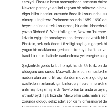
tersiydi. Einstein basın mensupianna zamanını dai
Newton paranoya egilimi taşıyan bir münzevi olarak
diger bilim insanları arasında öncelik konusunda uzu
olmuştu: İngiltere Parlamentosunda 1689-1690 döne
heyeti önündeki tek konuşması, bir esinti hissederek
yazarı Richard S. Westfall’a göre, Newton “işkence 
krizinin eşiginde bocalayan son derece nevrotik bir
Einstein, pek çok önemli özelligi paylaşan gerçek bir
yogun bir odaklanma içerisinde tutkuyla haftalar ve ay
basit bir resim halinde canlandırma yetenegine sahip
Şaşkınlıkla gördü ki, bu hız ışık hızıdır. Üstelik, on
olduğunu öne sürdü. Maxwell, daha sonra meslektaşla
nedeni olan enine titreşimlerden meydana geldiği
özelliklerini anlamak için binlerce yıl süren meraklı 
anlamayı başarmışlardı. Newton’un bir anda ortaya çık
etmekteydi: Işık hızında. Maxwell’in çalışmaları, son
zorunda olduğu sekiz adet zor kısmi diferansiyel den