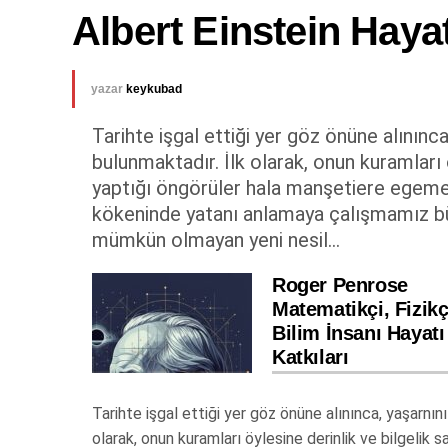
Albert Einstein Haya
yazar
keykubad
Tarihte işgal ettiği yer göz önüne alınınc
bulunmaktadır. İlk olarak, onun kuramları öy
yaptığı öngörüler hala manşetiere egemen
kökeninde yatanı anlamaya çalışmamız büy
mümkün olmayan yeni nesil...
Roger Penrose
Matematikçi, Fizikç
Bilim İnsanı Hayatı
Katkıları
Tarihte işgal ettiği yer göz önüne alınınca, yaşarnın
olarak, onun kuramları öylesine derinlik ve bilgelik 