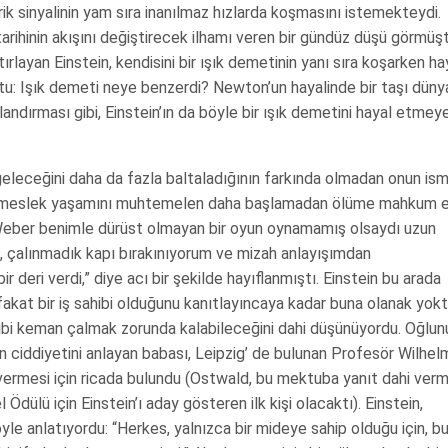
rik sinyalinin yam sıra inanılmaz hızlarda koşmasını istemekteydi.
tarihinin akışını değiştirecek ilhamı veren bir gündüz düşü görmüşt
ırlayan Einstein, kendisini bir ışık demetinin yanı sıra koşarken ha
tu: Işık demeti neye benzerdi? Newton’un hayalinde bir taşı dün
landırması gibi, Einstein’ın da böyle bir ışık demetini hayal etmey
geleceğini daha da fazla baltaladığının farkında olmadan onun ism
ın meslek yaşamını muhtemelen daha başlamadan ölüme mahkum 
Weber benimle dürüst olmayan bir oyun oynamamış olsaydı uzun
n, çalınmadık kapı bırakınıyorum ve mizah anlayışımdan
 deri verdi,” diye acı bir şekilde hayıflanmıştı. Einstein bu arada
fakat bir iş sahibi olduğunu kanıtlayıncaya kadar buna olanak yokt
gibi keman çalmak zorunda kalabileceğini dahi düşünüyordu. Oğlun
un ciddiyetini anlayan babası, Leipzig’ de bulunan Profesör Wilhel
vermesi için ricada bulundu (Ostwald, bu mektuba yanıt dahi verm
 Ödülü için Einstein’ı aday gösteren ilk kişi olacaktı). Einstein,
şöyle anlatıyordu: “Herkes, yalnızca bir mideye sahip olduğu için, b