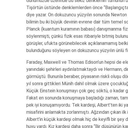
Günümüzde üzerinde bu sekiz denklemin tümünün büt
Tişörtün üstünde denklemlerden önce “Başlangıçta T
diye yazar. On dokuzuncu yüzyılın sonunda Newton ve
bilimin bu iki büyük devinin evrene dair tüm temel 
Planck (kuantum kuramının babası) danışmanma fizik
söylenmişti, çünkü fizik esas itibariyle bitmiş bulun
görüşler, ufukta görünebilecek açıklanamamış belki
bulunduğunu söyleyen on dokuzuncu yüzyılın ünlü fiz
Faraday, Maxwell ve Thomas Edison’un hepsi de elekt
yanındaki şehirleri aydınlatrnaktaydı ve Herrnann, di
görmüştü. Bununla beraber, piyasanın riskli oluşu dö
yıl sonra gittikleri Münih dahil olmak üzere çocuklu
Küçük Einstein konuşmayı çok geç söktü, o kadar geç
Fakat en sonunda konuşmaya başladığı zaman, tam cü
pek iyi konuşamıyordu. Tek kardeşi, Albert’ten iki ya
misafirini anlarnakta zorlanrnıştı. Ağzından çıkan il
Albert’in küçük kardeşi olmak hiç de keyifli bir şey d
huyu vardı. Kız kardeşi daha sonra “Bir düşünürün kar