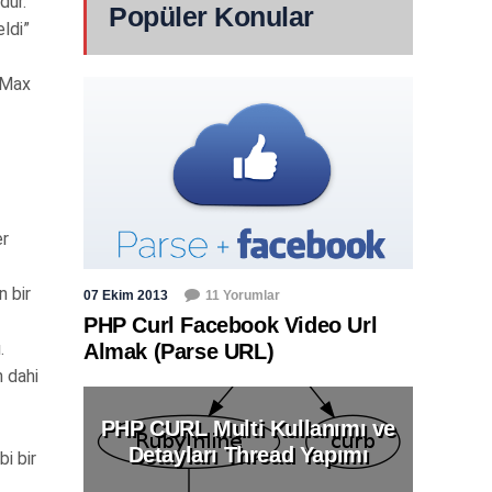
dür.
Popüler Konular
ldi”
. Max
er
n bir
07 Ekim 2013
11 Yorumlar
PHP Curl Facebook Video Url
.
Almak (Parse URL)
 dahi
PHP CURL Multi Kullanımı ve
Detayları Thread Yapımı
bi bir