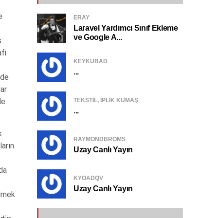
e
ERAY
Laravel Yardımcı Sınıf Ekleme
ve Google A...
s
fi
KEYKUBAD
...
 de
dar
TEKSTIL, IPLIK KUMAŞ
de
...
k
RAYMONDBROMS
ların
Uzay Canlı Yayın
nda
KYOADQV
Uzay Canlı Yayın
ilmek