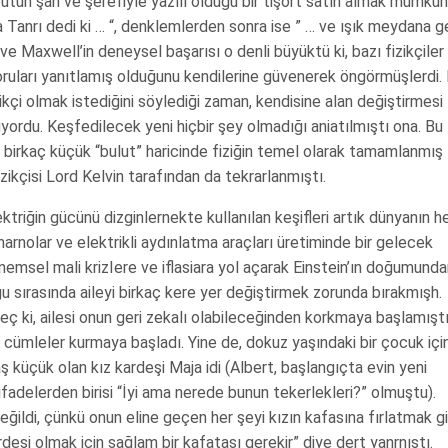
ün şan ve şerefiyle yazılı olduğu bir tişört satın almak mümkün
anrı dedi ki … “, denklemlerden sonra ise ” … ve ışık meydana ge
 Maxwell’in deneysel başarısı o denli büyüktü ki, bazı fizikçiler
soruları yanıtlamış olduğunu kendilerine güvenerek öngörmüşlerdi
çi olmak istediğini söylediği zaman, kendisine alan değiştirmesi
uyordu. Keşfedilecek yeni hiçbir şey olmadığı aniatılmıştı ona. Bu
 birkaç küçük “bulut” haricinde fiziğin temel olarak tamamlanmış
ikçisi Lord Kelvin tarafından da tekrarlanmıştı.
riğin gücünü dizginlernekte kullanılan keşifleri artık dünyanın h
narnolar ve elektrikli aydınlatma araçları üretiminde bir gelecek
nemsel mali krizIere ve iflasiara yol açarak Einstein’ın doğumunda
ğu sırasında aileyi birkaç kere yer değiştirmek zorunda bırakmışh.
 ki, ailesi onun geri zekalı olabileceğinden korkmaya başlamıştı
mleler kurmaya başladı. Yine de, dokuz yaşındaki bir çocuk için
ş küçük olan kız kardeşi Maja idi (Albert, başlangıçta evin yeni
k ifadelerden birisi “İyi ama nerede bunun tekerlekleri?” olmuştu).
eğildi, çünkü onun eline geçen her şeyi kızın kafasına fırlatmak gi
deşi olmak için sağlam bir kafatası gerekir” diye dert yanrnıştı.