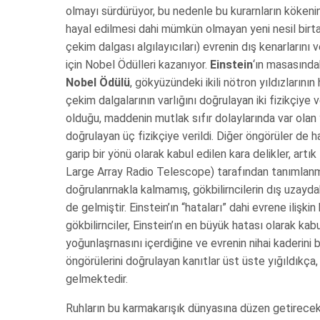
olmayı sürdürüyor, bu nedenle bu kurarnların köken
hayal edilmesi dahi mümkün olmayan yeni nesil birtakı
çekim dalgası algılayıcıları) evrenin dış kenarlarını v
için Nobel Ödülleri kazanıyor.
Einstein
‘ın masasındak
Nobel Ödülü
, gökyüzündeki ikili nötron yıldızların
çekim dalgalarının varlığını doğrulayan iki fizikçiye
olduğu, maddenin mutlak sıfır dolaylarında var olan 
doğrulayan üç fizikçiye verildi. Diğer öngörüler de 
garip bir yönü olarak kabul edilen kara delikler, 
Large Array Radio Telescope) tarafından tanımlanmak
doğrulanrnakla kalmamış, gökbilirncilerin dış uzayda
de gelmiştir. Einstein’ın “hataları” dahi evrene ilişkin
gökbilirnciler, Einstein’ın en büyük hatası olarak kab
yoğunlaşrnasını içerdiğine ve evrenin nihai kaderini b
öngörülerini doğrulayan kanıtlar üst üste yığıldıkç
gelmektedir.
Ruhların bu karmakarışık dünyasına düzen getirecek ol