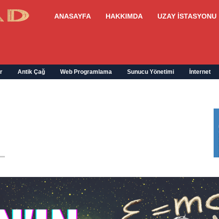
ANASAYFA
HAKKIMDA
UZAY İSTASYONU
r
Antik Çağ
Web Programlama
Sunucu Yönetimi
İnternet