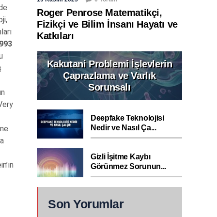
rde
Roger Penrose Matematikçi,
ji,
Fizikçi ve Bilim İnsanı Hayatı ve
ları
Katkıları
993
u
Kakutani Problemi İşlevlerin
ş
Çaprazlama ve Varlık
Sorunsalı
ın
Very
Deepfake Teknolojisi
Nedir ve Nasıl Ça...
ine
da
Gizli İşitme Kaybı
in’ın
Görünmez Sorunun...
Son Yorumlar