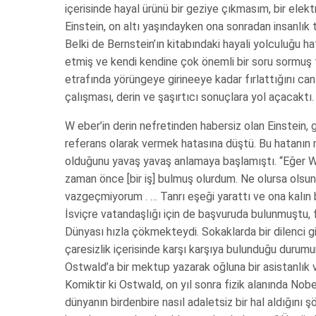
içerisinde hayal ürünü bir geziye çıkmasım, bir elekt
Einstein, on altı yaşındayken ona sonradan insanlık 
Belki de Bernstein’ın kitabındaki hayali yolculuğu hat
etmiş ve kendi kendine çok önemli bir soru sormuş 
etrafında yörüngeye girineeye kadar fırlattığını can
çalışması, derin ve şaşırtıcı sonuçlara yol açacaktı.
W eber’in derin nefretinden habersiz olan Einstein, 
referans olarak vermek hatasına düştü. Bu hatan
olduğunu yavaş yavaş anlamaya başlamıştı. “Eğer 
zaman önce [bir iş] bulmuş olurdum. Ne olursa olsu
vazgeçmiyorum . … Tanrı eşeği yarattı ve ona kalın bir
İsviçre vatandaşlığı için de başvuruda bulunmuştu, 
Dünyası hızla çökmekteydi. Sokaklarda bir dilenci 
çaresizlik içerisinde karşı karşıya bulunduğu durum
Ostwald’a bir mektup yazarak oğluna bir asistanlık 
Komiktir ki Ostwald, on yıl sonra fizik alanında Nobel
dünyanın birdenbire nasıl adaletsiz bir hal aldığını 