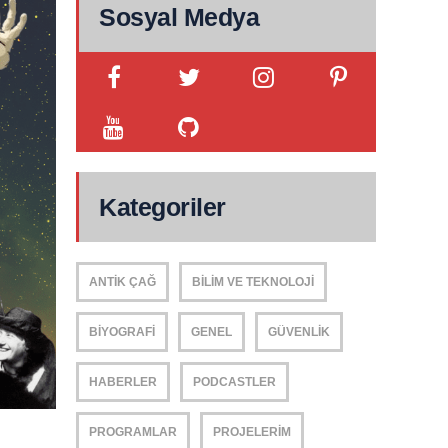
Sosyal Medya
Kategoriler
ANTIK ÇAĞ
BILIM VE TEKNOLOJI
BIYOGRAFI
GENEL
GÜVENLIK
HABERLER
PODCASTLER
PROGRAMLAR
PROJELERIM