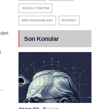
SUNUCU YÖNETIMI
WEB PROGRAMLAMA
İNTERNET
neden
Son Konular
i
19 Kasım 2025
0 Yorum