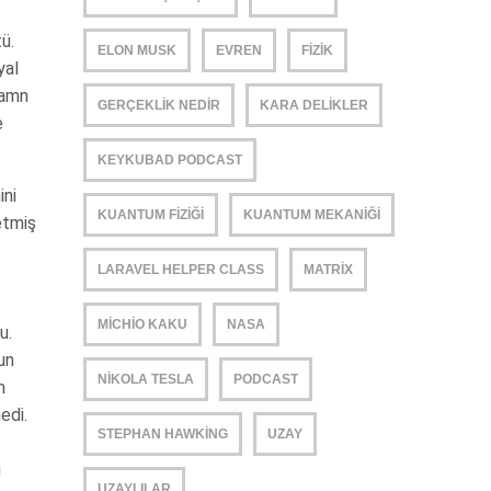
ü.
ELON MUSK
EVREN
FIZIK
yal
yamn
GERÇEKLIK NEDIR
KARA DELIKLER
e
KEYKUBAD PODCAST
ini
KUANTUM FIZIĞI
KUANTUM MEKANIĞI
etmiş
LARAVEL HELPER CLASS
MATRIX
MICHIO KAKU
NASA
u.
un
NIKOLA TESLA
PODCAST
m
edi.
STEPHAN HAWKING
UZAY
u
UZAYLILAR