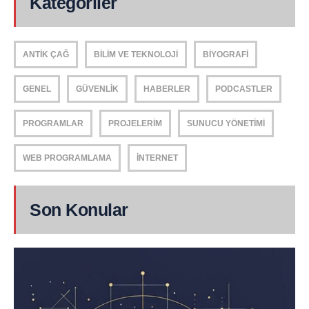
Kategoriler
ANTIK ÇAĞ
BILIM VE TEKNOLOJI
BIYOGRAFI
GENEL
GÜVENLIK
HABERLER
PODCASTLER
PROGRAMLAR
PROJELERIM
SUNUCU YÖNETIMI
WEB PROGRAMLAMA
İNTERNET
Son Konular