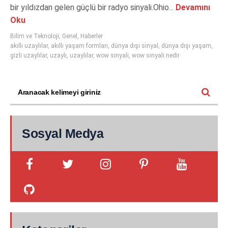
bir yıldızdan gelen güçlü bir radyo sinyali.Ohio...
Devamını
Oku
Bilim ve Teknoloji
,
Genel
,
Haberler
akıllı uzaylılar
,
akıllı yaşam formları
,
dünya dışı sinyal
,
dünya dışı yaşam
,
gizli uzaylılar
,
uzaylı
,
uzaylılar
,
wow sinyali
,
wow sinyali nedir
Sosyal Medya