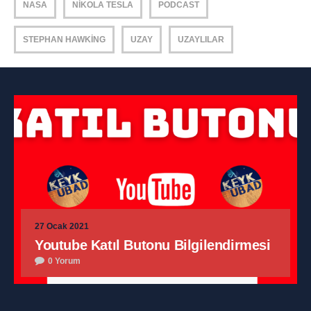
NASA
NIKOLA TESLA
PODCAST
STEPHAN HAWKING
UZAY
UZAYLILAR
27 Ocak 2021
Youtube Katıl Butonu Bilgilendirmesi
0 Yorum