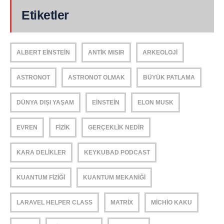
Etiketler
ALBERT EINSTEIN
ANTIK MISIR
ARKEOLOJI
ASTRONOT
ASTRONOT OLMAK
BÜYÜK PATLAMA
DÜNYA DIŞI YAŞAM
EINSTEIN
ELON MUSK
EVREN
FIZIK
GERÇEKLIK NEDIR
KARA DELIKLER
KEYKUBAD PODCAST
KUANTUM FIZIĞI
KUANTUM MEKANIĞI
LARAVEL HELPER CLASS
MATRIX
MICHIO KAKU