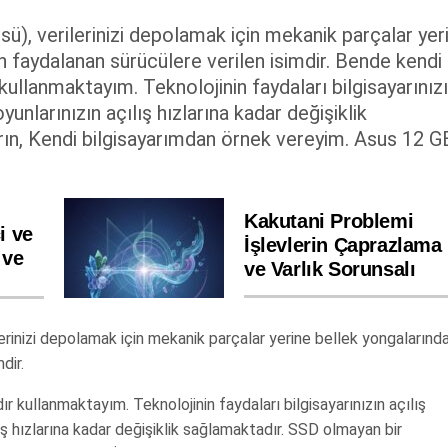
ü), verilerinizi depolamak için mekanik parçalar yer
n faydalanan sürücülere verilen isimdir. Bende kendi
 kullanmaktayım. Teknolojinin faydaları bilgisayarınız
yunlarınızın açılış hızlarına kadar değişiklik
rın, Kendi bilgisayarımdan örnek vereyim. Asus 12 G
Kakutani Problemi
i ve
İşlevlerin Çaprazlama
 ve
ve Varlık Sorunsalı
erinizi depolamak için mekanik parçalar yerine bellek yongalarınd
dir.
ır kullanmaktayım. Teknolojinin faydaları bilgisayarınızın açılış
ış hızlarına kadar değişiklik sağlamaktadır. SSD olmayan bir