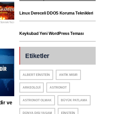
Linux Dereceli DDOS Koruma Teknikleri
Sonraki Yazı
Keykubad Yeni WordPress Teması
Etiketler
ALBERT EINSTEIN
ANTIK MISIR
ARKEOLOJI
ASTRONOT
ASTRONOT OLMAK
BÜYÜK PATLAMA
dir ve
DÜNYA DIŞI YAŞAM
EINSTEIN