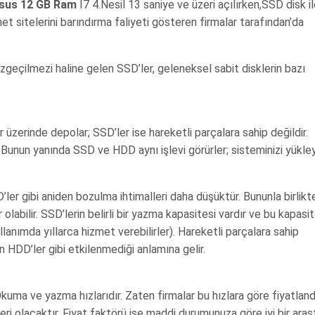
sus 12 GB Ram
İ7 4.Nesil 13 saniye ve üzeri açılırken,SSD disk i
net sitelerini barındırma faliyeti gösteren firmalar tarafından’da
azgeçilmezi haline gelen SSD’ler, geleneksel sabit disklerin bazı
 üzerinde depolar; SSD’ler ise hareketli parçalara sahip değildir.
. Bunun yanında SSD ve HDD aynı işlevi görürler; sisteminizi yükley
ler gibi aniden bozulma ihtimalleri daha düşüktür. Bununla birlikt
labilir. SSD’lerin belirli bir yazma kapasitesi vardır ve bu kapasi
ullanımda yıllarca hizmet verebilirler). Hareketli parçalara sahip
 HDD’ler gibi etkilenmediği anlamına gelir.
kuma ve yazma hızlarıdır. Zaten firmalar bu hızlara göre fiyatlan
eri olacaktır. Fiyat faktörü ise maddi durumunuza göre iyi bir ara