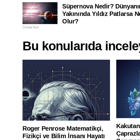
Süpernova Nedir? Dünyanı
Yakınında Yıldız Patlarsa N
Olur?
Önceki Yazı
Bu konularıda inceley
Kakutani
Roger Penrose Matematikçi,
Çaprazl
Fizikçi ve Bilim İnsanı Hayatı