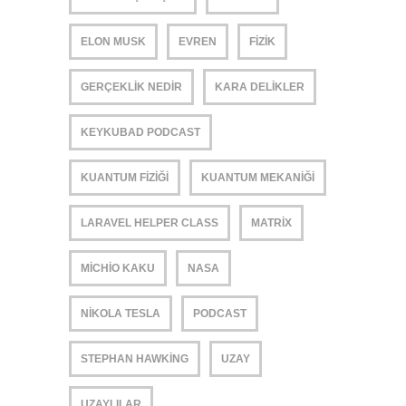
ELON MUSK
EVREN
FIZIK
GERÇEKLIK NEDIR
KARA DELIKLER
KEYKUBAD PODCAST
KUANTUM FIZIĞI
KUANTUM MEKANIĞI
LARAVEL HELPER CLASS
MATRIX
MICHIO KAKU
NASA
NIKOLA TESLA
PODCAST
STEPHAN HAWKING
UZAY
UZAYLILAR