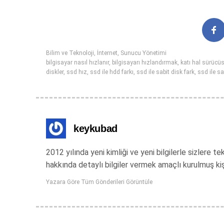
Bilim ve Teknoloji
,
İnternet
,
Sunucu Yönetimi
bilgisayar nasıl hızlanır
,
bilgisayarı hızlandırmak
,
katı hal sürücü
diskler
,
ssd hız
,
ssd ile hdd farkı
,
ssd ile sabit disk fark
,
ssd ile sa
keykubad
2012 yılında yeni kimliği ve yeni bilgilerle sizlere
hakkında detaylı bilgiler vermek amaçlı kurulmuş ki
Yazara Göre Tüm Gönderileri Görüntüle