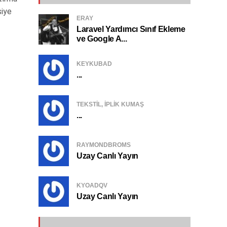
siye
ERAY
Laravel Yardımcı Sınıf Ekleme
ve Google A...
KEYKUBAD
...
TEKSTIL, IPLIK KUMAŞ
...
RAYMONDBROMS
Uzay Canlı Yayın
KYOADQV
Uzay Canlı Yayın