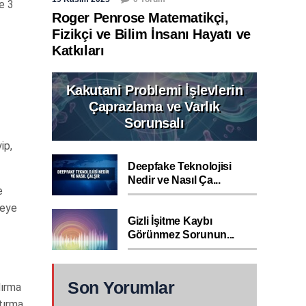
le 3
Roger Penrose Matematikçi,
Fizikçi ve Bilim İnsanı Hayatı ve
Katkıları
Kakutani Problemi İşlevlerin
Çaprazlama ve Varlık
Sorunsalı
ip,
Deepfake Teknolojisi
Nedir ve Nasıl Ça...
e
teye
Gizli İşitme Kaybı
Görünmez Sorunun...
Son Yorumlar
dırma
ştırma