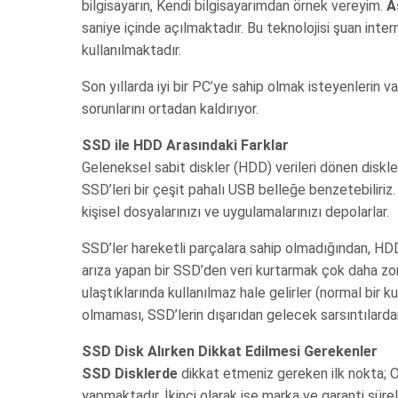
bilgisayarın, Kendi bilgisayarımdan örnek vereyim.
A
saniye içinde açılmaktadır. Bu teknolojisi şuan inter
kullanılmaktadır.
Son yıllarda iyi bir PC’ye sahip olmak isteyenlerin v
sorunlarını ortadan kaldırıyor.
SSD ile HDD Arasındaki Farklar
Geleneksel sabit diskler (HDD) verileri dönen diskler
SSD’leri bir çeşit pahalı USB belleğe benzetebiliriz
kişisel dosyalarınızı ve uygulamalarınızı depolarlar.
SSD’ler hareketli parçalara sahip olmadığından, HDD’
arıza yapan bir SSD’den veri kurtarmak çok daha zor o
ulaştıklarında kullanılmaz hale gelirler (normal bir k
olmaması, SSD’lerin dışarıdan gelecek sarsıntılardan
SSD Disk Alırken Dikkat Edilmesi Gerekenler
SSD Disklerde
dikkat etmeniz gereken ilk nokta; O
yapmaktadır. İkinci olarak ise marka ve garanti sürel