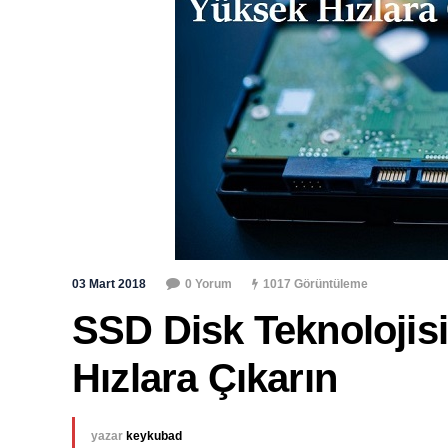
03 Mart 2018
0 Yorum
1017 Görüntüleme
SSD Disk Teknolojisi 
Hızlara Çıkarın
yazar
keykubad