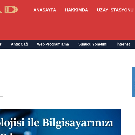
ANASAYFA
HAKKIMDA
UZAY İSTASYONU
r
Antik Çağ
Web Programlama
Sunucu Yönetimi
İnternet