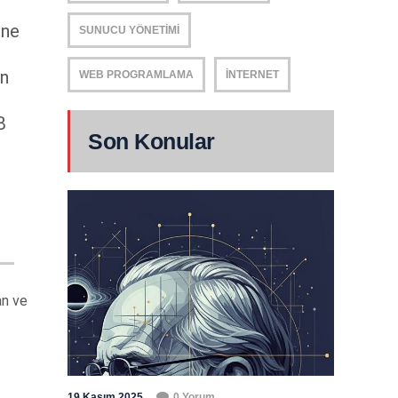
ine
SUNUCU YÖNETIMI
ın
WEB PROGRAMLAMA
İNTERNET
B
Son Konular
an ve
19 Kasım 2025
0 Yorum