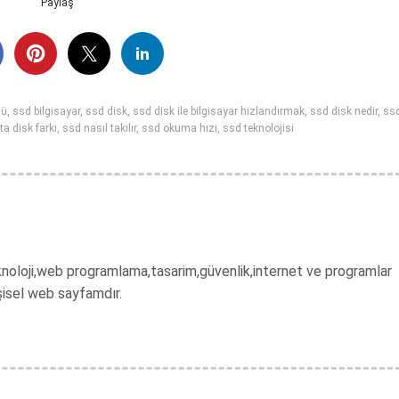
Paylaş
sü
,
ssd bilgisayar
,
ssd disk
,
ssd disk ile bilgisayar hızlandırmak
,
ssd disk nedir
,
ss
ta disk farkı
,
ssd nasıl takılır
,
ssd okuma hızı
,
ssd teknolojisi
 teknoloji,web programlama,tasarim,güvenlik,internet ve programlar
şisel web sayfamdır.