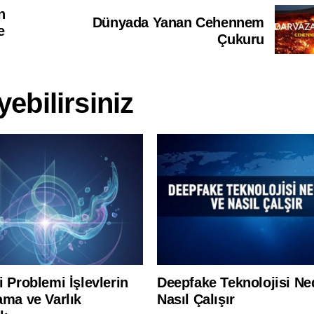
n
Dünyada Yanan Cehennem
e
Çukuru
ebilirsiniz
 Problemi İşlevlerin
Deepfake Teknolojisi Ne
ama ve Varlık
Nasıl Çalışır