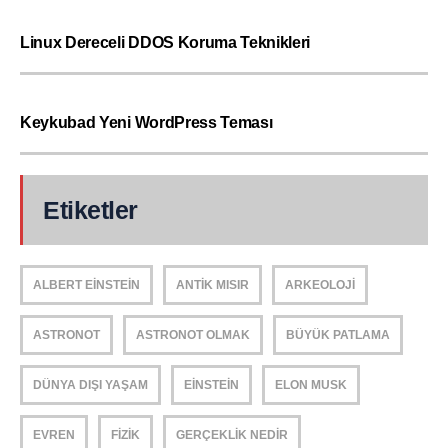
Linux Dereceli DDOS Koruma Teknikleri
Keykubad Yeni WordPress Teması
Etiketler
ALBERT EINSTEIN
ANTIK MISIR
ARKEOLOJI
ASTRONOT
ASTRONOT OLMAK
BÜYÜK PATLAMA
DÜNYA DIŞI YAŞAM
EINSTEIN
ELON MUSK
EVREN
FIZIK
GERÇEKLIK NEDIR