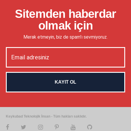
Sitemden haberdar
olmak için
Merak etmeyin, biz de spam'ı sevmiyoruz.
Keykubad Teknolojik İnsan - Tüm hakları saklıdır.