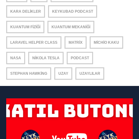
KARA DELIKLER
KEYKUBAD PODCAST
KUANTUM FIZIĞI
KUANTUM MEKANIĞI
LARAVEL HELPER CLASS
MATRIX
MICHIO KAKU
NASA
NIKOLA TESLA
PODCAST
STEPHAN HAWKING
UZAY
UZAYLILAR