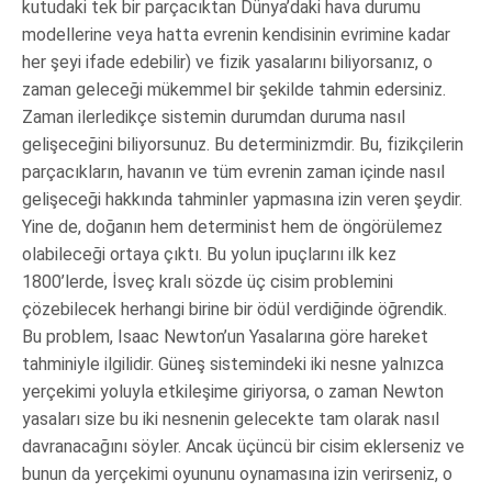
kutudaki tek bir parçacıktan Dünya’daki hava durumu
modellerine veya hatta evrenin kendisinin evrimine kadar
her şeyi ifade edebilir) ve fizik yasalarını biliyorsanız, o
zaman geleceği mükemmel bir şekilde tahmin edersiniz.
Zaman ilerledikçe sistemin durumdan duruma nasıl
gelişeceğini biliyorsunuz. Bu determinizmdir. Bu, fizikçilerin
parçacıkların, havanın ve tüm evrenin zaman içinde nasıl
gelişeceği hakkında tahminler yapmasına izin veren şeydir.
Yine de, doğanın hem determinist hem de öngörülemez
olabileceği ortaya çıktı. Bu yolun ipuçlarını ilk kez
1800’lerde, İsveç kralı sözde üç cisim problemini
çözebilecek herhangi birine bir ödül verdiğinde öğrendik.
Bu problem, Isaac Newton’un Yasalarına göre hareket
tahminiyle ilgilidir. Güneş sistemindeki iki nesne yalnızca
yerçekimi yoluyla etkileşime giriyorsa, o zaman Newton
yasaları size bu iki nesnenin gelecekte tam olarak nasıl
davranacağını söyler. Ancak üçüncü bir cisim eklerseniz ve
bunun da yerçekimi oyununu oynamasına izin verirseniz, o