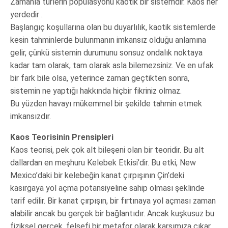
Zamanla türlerin popülasyonu kaotik bir sistemdir. Kaos her
yerdedir .
Başlangıç koşullarına olan bu duyarlılık, kaotik sistemlerde
kesin tahminlerde bulunmanın imkansız olduğu anlamına
gelir, çünkü sistemin durumunu sonsuz ondalık noktaya
kadar tam olarak, tam olarak asla bilemezsiniz. Ve en ufak
bir fark bile olsa, yeterince zaman geçtikten sonra,
sistemin ne yaptığı hakkında hiçbir fikriniz olmaz.
Bu yüzden havayı mükemmel bir şekilde tahmin etmek
imkansızdır.
Kaos Teorisinin Prensipleri
Kaos teorisi, pek çok alt bileşeni olan bir teoridir. Bu alt
dallardan en meşhuru Kelebek Etkisi’dir. Bu etki, New
Mexico’daki bir kelebeğin kanat çırpışının Çin’deki
kasırgaya yol açma potansiyeline sahip olması şeklinde
tarif edilir. Bir kanat çırpışın, bir fırtınaya yol açması zaman
alabilir ancak bu gerçek bir bağlantıdır. Ancak kuşkusuz bu
fiziksel gerçek, felsefi bir metafor olarak karşımıza çıkar.