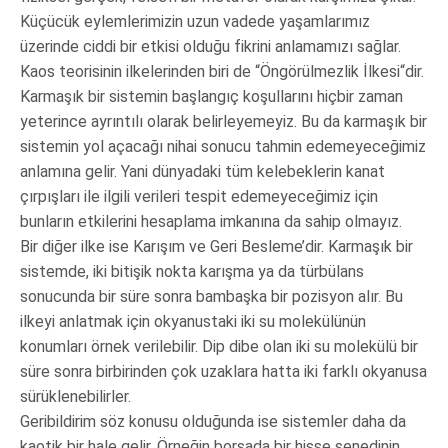
Küçücük eylemlerimizin uzun vadede yaşamlarımız
üzerinde ciddi bir etkisi olduğu fikrini anlamamızı sağlar.
Kaos teorisinin ilkelerinden biri de “Öngörülmezlik İlkesi“dir.
Karmaşık bir sistemin başlangıç koşullarını hiçbir zaman
yeterince ayrıntılı olarak belirleyemeyiz. Bu da karmaşık bir
sistemin yol açacağı nihai sonucu tahmin edemeyeceğimiz
anlamına gelir. Yani dünyadaki tüm kelebeklerin kanat
çırpışları ile ilgili verileri tespit edemeyeceğimiz için
bunların etkilerini hesaplama imkanına da sahip olmayız.
Bir diğer ilke ise Karışım ve Geri Besleme’dir. Karmaşık bir
sistemde, iki bitişik nokta karışma ya da türbülans
sonucunda bir süre sonra bambaşka bir pozisyon alır. Bu
ilkeyi anlatmak için okyanustaki iki su molekülünün
konumları örnek verilebilir. Dip dibe olan iki su molekülü bir
süre sonra birbirinden çok uzaklara hatta iki farklı okyanusa
sürüklenebilirler.
Geribildirim söz konusu olduğunda ise sistemler daha da
kaotik bir hale gelir. Örneğin borsada bir hisse senedinin