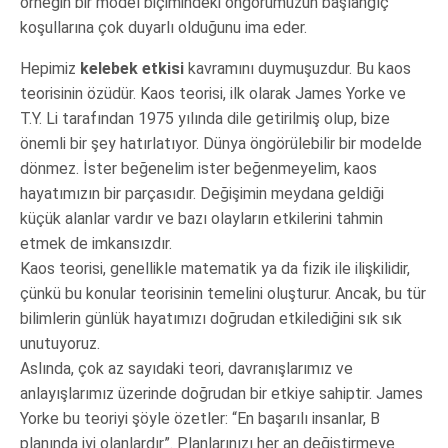
örneğin bir model biçimindeki öngörümüzün başlangıç
koşullarına çok duyarlı olduğunu ima eder.
Hepimiz
kelebek etkisi
kavramını duymuşuzdur. Bu kaos
teorisinin özüdür. Kaos teorisi, ilk olarak James Yorke ve
T.Y. Li tarafından 1975 yılında dile getirilmiş olup, bize
önemli bir şey hatırlatıyor. Dünya öngörülebilir bir modelde
dönmez. İster beğenelim ister beğenmeyelim, kaos
hayatımızın bir parçasıdır. Değişimin meydana geldiği
küçük alanlar vardır ve bazı olayların etkilerini tahmin
etmek de imkansızdır.
Kaos teorisi, genellikle matematik ya da fizik ile ilişkilidir,
çünkü bu konular teorisinin temelini oluşturur. Ancak, bu tür
bilimlerin günlük hayatımızı doğrudan etkilediğini sık sık
unutuyoruz.
Aslında, çok az sayıdaki teori, davranışlarımız ve
anlayışlarımız üzerinde doğrudan bir etkiye sahiptir. James
Yorke bu teoriyi şöyle özetler: “En başarılı insanlar, B
planında iyi olanlardır”. Planlarınızı her an değiştirmeye