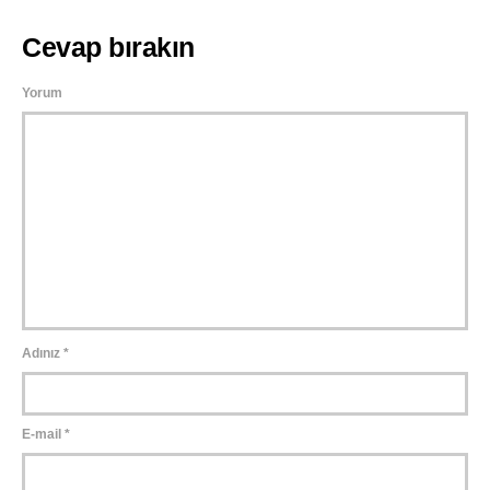
Cevap bırakın
Yorum
Adınız
*
E-mail
*