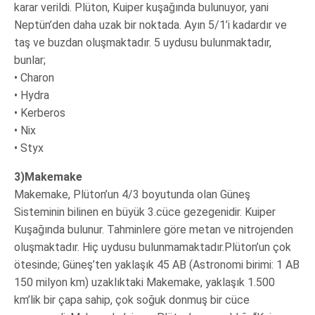
karar verildi. Plüton, Kuiper kuşağında bulunuyor, yani
Neptün’den daha uzak bir noktada. Ayın 5/1’i kadardır ve
taş ve buzdan oluşmaktadır. 5 uydusu bulunmaktadır,
bunlar;
• Charon
• Hydra
• Kerberos
• Nix
• Styx
3)Makemake
Makemake, Plüton’un 4/3 boyutunda olan Güneş
Sisteminin bilinen en büyük 3.cüce gezegenidir. Kuiper
Kuşağında bulunur. Tahminlere göre metan ve nitrojenden
oluşmaktadır. Hiç uydusu bulunmamaktadır.Plüton’un çok
ötesinde; Güneş’ten yaklaşık 45 AB (Astronomi birimi: 1 AB
150 milyon km) uzaklıktaki Makemake, yaklaşık 1.500
km’lik bir çapa sahip, çok soğuk donmuş bir cüce