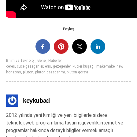
Paylaş
Bilim ve Teknoloji
,
Genel
,
Haberler
ceres
,
cüce gezegenler
,
eris
,
gezegenler
,
kupier kuşağı
,
makemake
,
new
horizons
,
plüton
,
plüton gezegenmi
,
plüton görevi
keykubad
2012 yılında yeni kimliği ve yeni bilgilerle sizlere
teknoloji,web programlama,tasarim,güvenlik,internet ve
programlar hakkında detaylı bilgiler vermek amaçlı