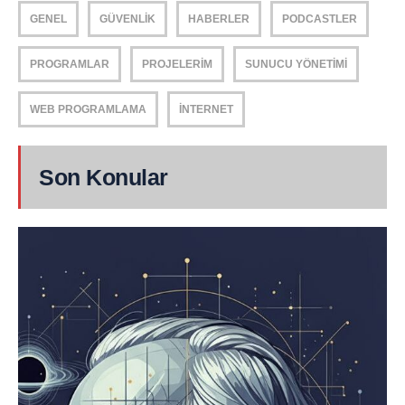
GENEL
GÜVENLIK
HABERLER
PODCASTLER
PROGRAMLAR
PROJELERIM
SUNUCU YÖNETIMI
WEB PROGRAMLAMA
İNTERNET
Son Konular