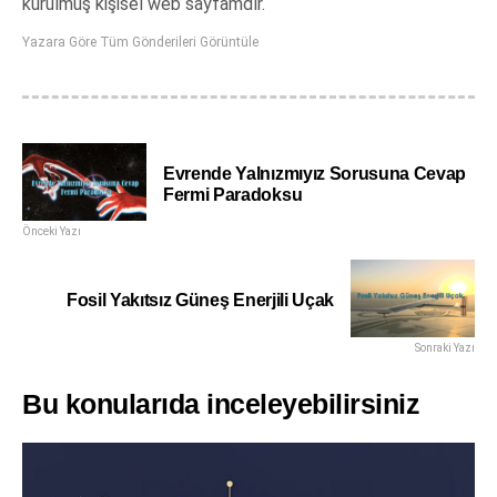
kurulmuş kişisel web sayfamdır.
Yazara Göre Tüm Gönderileri Görüntüle
Evrende Yalnızmıyız Sorusuna Cevap
Fermi Paradoksu
Önceki Yazı
Fosil Yakıtsız Güneş Enerjili Uçak
Sonraki Yazı
Bu konularıda inceleyebilirsiniz