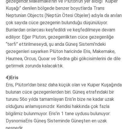
gezegendir.Makemake’nin ve Plüton’un yer aldığı “Kuiper
Kuşağı” denilen bölgede benzer boyutlarda Trans
Neptunian Objects (Neptün Ötesi Objeler) adıyla da anılan
çok sayıda cüce gezegenin bulunduğu düşünülüyor.
Bunlardan onlarcası keşfedildi ve keşfedilmeye devam
ediliyor. Eğer Pluton, gezegenlikten cüce gezegenliğe
“terfi” ettirilmeseydi, şu anda Güneş Sistemi’ndeki
gezegenleri sayarken Plüton haricinde Eris, Makemake,
Haumea, Orcus, Quoar ve Sedna gibi gökcisimlerini de dile
getirmek zorunda kalacaktık.
4)Eris
Eris, Plüton’dan biraz daha küçük olan ve Kuiper Kuşağında
bulunan cüce gezegenlerden biri. Güneş etrafındaki bir
turunu 56o yılda tamamlayan Eris’in bize ne kadar uzak
olduğunu anlamışsınızdır. Kendisi hakkında çok fazla
bilgilimiz bulunmuyor. Eris’in 1 tane uydusu bulunuyor:
DysnomiaEris Güneş Sisteminde Güneşten en uzak
nesnedir.