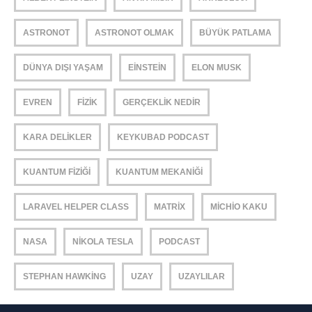
ASTRONOT
ASTRONOT OLMAK
BÜYÜK PATLAMA
DÜNYA DIŞI YAŞAM
EINSTEIN
ELON MUSK
EVREN
FIZIK
GERÇEKLIK NEDIR
KARA DELIKLER
KEYKUBAD PODCAST
KUANTUM FIZIĞI
KUANTUM MEKANIĞI
LARAVEL HELPER CLASS
MATRIX
MICHIO KAKU
NASA
NIKOLA TESLA
PODCAST
STEPHAN HAWKING
UZAY
UZAYLILAR