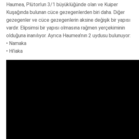
Haumea, Plüton’un 3/1 büyüklüğünde olan ve Kuiper
Kuşağında bulunan cüce gezegenlerden biri daha. Diğer
gezegenler ve cüce gezegenlerin aksine değişik bir yapısı
vardır. Elipsimsi bir yapısı olmasına rağmen yerçekiminin
olduğuna inanılıyor. Ayrıca Haumea’nın 2 uydusu bulunuyor:
• Namaka
• Hi’iaka