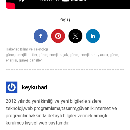
Paylaş
Haberler
,
Bilim ve Teknoloji
güneş enerjili aletler
,
güneş enerjili uçak
,
güneş enerjili uzay aracı
,
güneş
enerjisi
,
güneş panelleri
keykubad
2012 yılında yeni kimliği ve yeni bilgilerle sizlere
teknoloji,web programlama,tasarim,güvenlik,internet ve
programlar hakkında detaylı bilgiler vermek amaçlı
kurulmuş kişisel web sayfamdır.