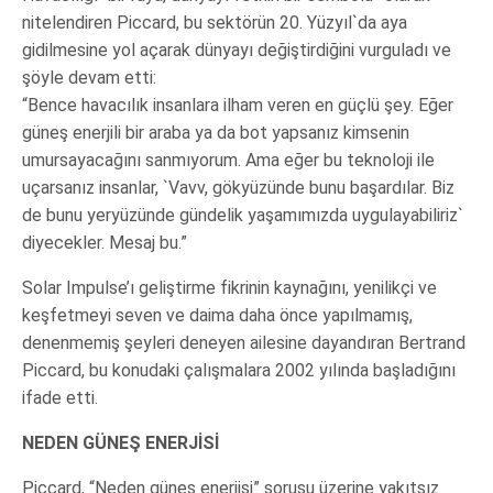
nitelendiren Piccard, bu sektörün 20. Yüzyıl`da aya
gidilmesine yol açarak dünyayı değiştirdiğini vurguladı ve
şöyle devam etti:
“Bence havacılık insanlara ilham veren en güçlü şey. Eğer
güneş enerjili bir araba ya da bot yapsanız kimsenin
umursayacağını sanmıyorum. Ama eğer bu teknoloji ile
uçarsanız insanlar, `Vavv, gökyüzünde bunu başardılar. Biz
de bunu yeryüzünde gündelik yaşamımızda uygulayabiliriz`
diyecekler. Mesaj bu.”
Solar Impulse’ı geliştirme fikrinin kaynağını, yenilikçi ve
keşfetmeyi seven ve daima daha önce yapılmamış,
denenmemiş şeyleri deneyen ailesine dayandıran Bertrand
Piccard, bu konudaki çalışmalara 2002 yılında başladığını
ifade etti.
NEDEN GÜNEŞ ENERJİSİ
Piccard, “Neden güneş enerjisi” sorusu üzerine yakıtsız