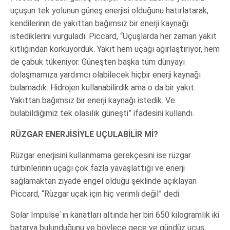
uçuşun tek yolunun güneş enerjisi olduğunu hatırlatarak,
kendilerinin de yakıttan bağımsız bir enerji kaynağı
istediklerini vurguladı. Piccard, “Uçuşlarda her zaman yakıt
kıtlığından korkuyorduk. Yakıt hem uçağı ağırlaştırıyor, hem
de çabuk tükeniyor. Güneşten başka tüm dünyayı
dolaşmamıza yardımcı olabilecek hiçbir enerji kaynağı
bulamadık. Hidrojen kullanabilirdik ama o da bir yakıt.
Yakıttan bağımsız bir enerji kaynağı istedik. Ve
bulabildiğimiz tek olasılık güneşti” ifadesini kullandı.
RÜZGAR ENERJİSİYLE UÇULABİLİR Mİ?
Rüzgar enerjisini kullanmama gerekçesini ise rüzgar
türbinlerinin uçağı çok fazla yavaşlattığı ve enerji
sağlamaktan ziyade engel olduğu şeklinde açıklayan
Piccard, “Rüzgar uçak için hiç verimli değil” dedi.
Solar Impulse`ın kanatları altında her biri 650 kilogramlık iki
batarya bulunduğunu ve böylece gece ve gündüz uçuş