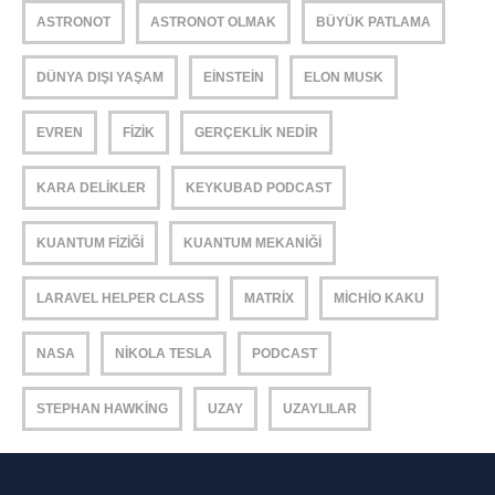
ASTRONOT
ASTRONOT OLMAK
BÜYÜK PATLAMA
DÜNYA DIŞI YAŞAM
EINSTEIN
ELON MUSK
EVREN
FIZIK
GERÇEKLIK NEDIR
KARA DELIKLER
KEYKUBAD PODCAST
KUANTUM FIZIĞI
KUANTUM MEKANIĞI
LARAVEL HELPER CLASS
MATRIX
MICHIO KAKU
NASA
NIKOLA TESLA
PODCAST
STEPHAN HAWKING
UZAY
UZAYLILAR