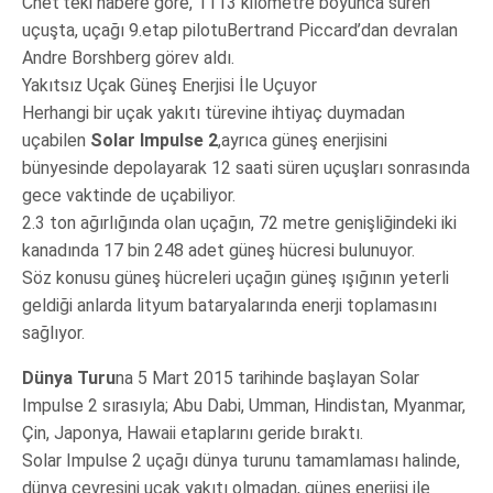
Cnet‘teki habere göre, 1113 kilometre boyunca süren
uçuşta, uçağı 9.etap pilotuBertrand Piccard’dan devralan
Andre Borshberg görev aldı.
Yakıtsız Uçak Güneş Enerjisi İle Uçuyor
Herhangi bir uçak yakıtı türevine ihtiyaç duymadan
uçabilen
Solar Impulse 2
,ayrıca güneş enerjisini
bünyesinde depolayarak 12 saati süren uçuşları sonrasında
gece vaktinde de uçabiliyor.
2.3 ton ağırlığında olan uçağın, 72 metre genişliğindeki iki
kanadında 17 bin 248 adet güneş hücresi bulunuyor.
Söz konusu güneş hücreleri uçağın güneş ışığının yeterli
geldiği anlarda lityum bataryalarında enerji toplamasını
sağlıyor.
Dünya Turu
na 5 Mart 2015 tarihinde başlayan Solar
Impulse 2 sırasıyla; Abu Dabi, Umman, Hindistan, Myanmar,
Çin, Japonya, Hawaii etaplarını geride bıraktı.
Solar Impulse 2 uçağı dünya turunu tamamlaması halinde,
dünya çevresini uçak yakıtı olmadan, güneş enerjisi ile