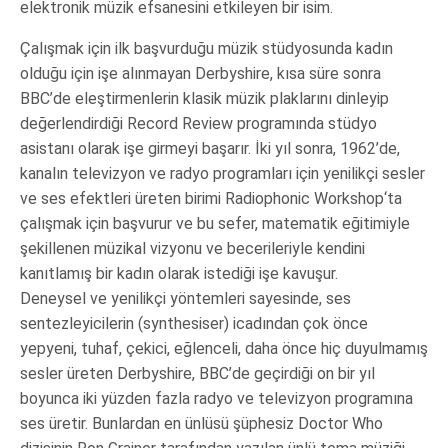
elektronik müzik efsanesini etkileyen bir isim.
Çalışmak için ilk başvurduğu müzik stüdyosunda kadın
olduğu için işe alınmayan Derbyshire, kısa süre sonra
BBC’de eleştirmenlerin klasik müzik plaklarını dinleyip
değerlendirdiği Record Review programında stüdyo
asistanı olarak işe girmeyi başarır. İki yıl sonra, 1962’de,
kanalın televizyon ve radyo programları için yenilikçi sesler
ve ses efektleri üreten birimi Radiophonic Workshop‘ta
çalışmak için başvurur ve bu sefer, matematik eğitimiyle
şekillenen müzikal vizyonu ve becerileriyle kendini
kanıtlamış bir kadın olarak istediği işe kavuşur.
Deneysel ve yenilikçi yöntemleri sayesinde, ses
sentezleyicilerin (synthesiser) icadından çok önce
yepyeni, tuhaf, çekici, eğlenceli, daha önce hiç duyulmamış
sesler üreten Derbyshire, BBC’de geçirdiği on bir yıl
boyunca iki yüzden fazla radyo ve televizyon programına
ses üretir. Bunlardan en ünlüsü şüphesiz Doctor Who