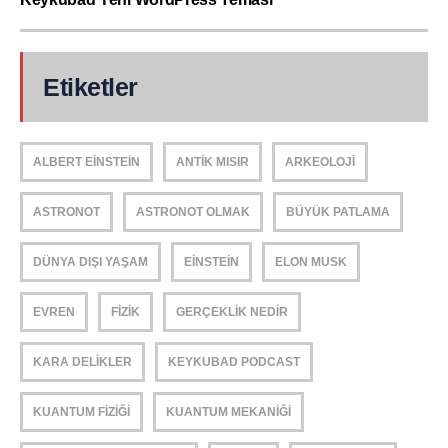
Etiketler
ALBERT EINSTEIN
ANTIK MISIR
ARKEOLOJI
ASTRONOT
ASTRONOT OLMAK
BÜYÜK PATLAMA
DÜNYA DIŞI YAŞAM
EINSTEIN
ELON MUSK
EVREN
FIZIK
GERÇEKLIK NEDIR
KARA DELIKLER
KEYKUBAD PODCAST
KUANTUM FIZIĞI
KUANTUM MEKANIĞI