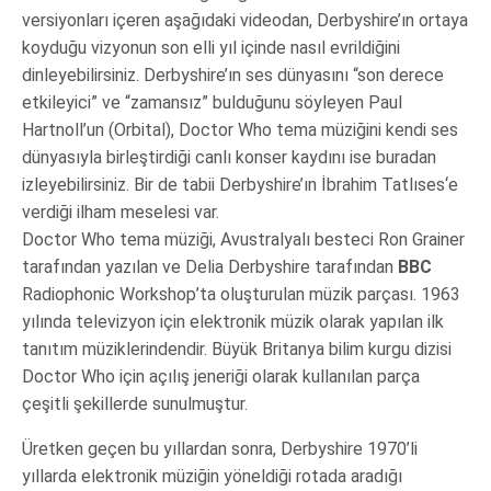
versiyonları içeren aşağıdaki videodan, Derbyshire’ın ortaya
koyduğu vizyonun son elli yıl içinde nasıl evrildiğini
dinleyebilirsiniz. Derbyshire’ın ses dünyasını “son derece
etkileyici” ve “zamansız” bulduğunu söyleyen Paul
Hartnoll’un (Orbital), Doctor Who tema müziğini kendi ses
dünyasıyla birleştirdiği canlı konser kaydını ise buradan
izleyebilirsiniz. Bir de tabii Derbyshire’ın İbrahim Tatlıses‘e
verdiği ilham meselesi var.
Doctor Who tema müziği, Avustralyalı besteci Ron Grainer
tarafından yazılan ve Delia Derbyshire tarafından
BBC
Radiophonic Workshop’ta oluşturulan müzik parçası. 1963
yılında televizyon için elektronik müzik olarak yapılan ilk
tanıtım müziklerindendir. Büyük Britanya bilim kurgu dizisi
Doctor Who için açılış jeneriği olarak kullanılan parça
çeşitli şekillerde sunulmuştur.
Üretken geçen bu yıllardan sonra, Derbyshire 1970’li
yıllarda elektronik müziğin yöneldiği rotada aradığı