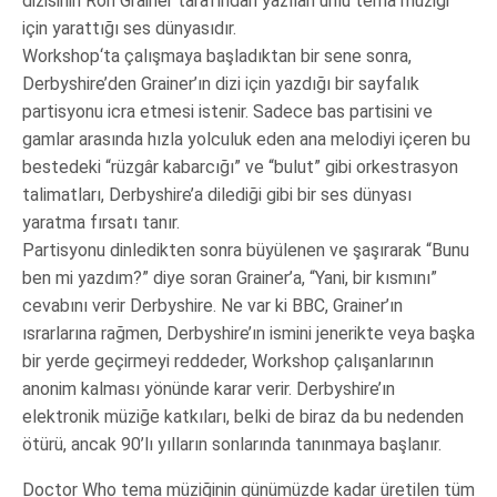
dizisinin Ron Grainer tarafından yazılan ünlü tema müziği
için yarattığı ses dünyasıdır.
Workshop‘ta çalışmaya başladıktan bir sene sonra,
Derbyshire’den Grainer’ın dizi için yazdığı bir sayfalık
partisyonu icra etmesi istenir. Sadece bas partisini ve
gamlar arasında hızla yolculuk eden ana melodiyi içeren bu
bestedeki “rüzgâr kabarcığı” ve “bulut” gibi orkestrasyon
talimatları, Derbyshire’a dilediği gibi bir ses dünyası
yaratma fırsatı tanır.
Partisyonu dinledikten sonra büyülenen ve şaşırarak “Bunu
ben mi yazdım?” diye soran Grainer’a, “Yani, bir kısmını”
cevabını verir Derbyshire. Ne var ki BBC, Grainer’ın
ısrarlarına rağmen, Derbyshire’ın ismini jenerikte veya başka
bir yerde geçirmeyi reddeder, Workshop çalışanlarının
anonim kalması yönünde karar verir. Derbyshire’ın
elektronik müziğe katkıları, belki de biraz da bu nedenden
ötürü, ancak 90’lı yılların sonlarında tanınmaya başlanır.
Doctor Who tema müziğinin günümüzde kadar üretilen tüm