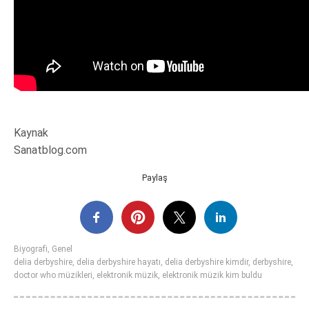
Kaynak
Sanatblog.com
Paylaş
Biyografi
,
Genel
delia derbyshire
,
delia derbyshire hayatı
,
delia derbyshire kimdir
,
derbyshire
,
doctor who müzikleri
,
elektronik müzik
,
elektronik müzik kim buldu