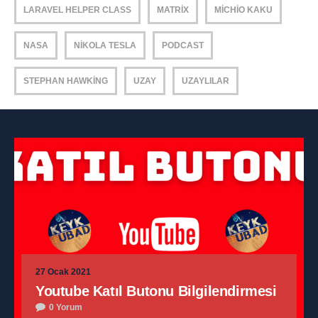
LARAVEL HELPER CLASS
MATRIX
MICHIO KAKU
NASA
NIKOLA TESLA
PODCAST
STEPHAN HAWKING
UZAY
UZAYLILAR
27 Ocak 2021
Youtube Katıl Butonu Bilgilendirmesi
0 Yorum