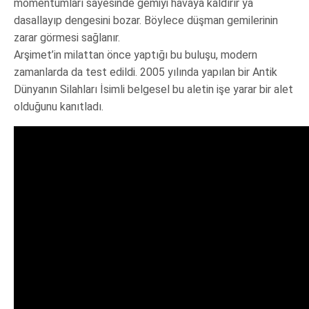
momentumları sayesinde gemiyi havaya kaldırır ya
dasallayıp dengesini bozar. Böylece düşman gemilerinin
zarar görmesi sağlanır.
Arşimet’in milattan önce yaptığı bu buluşu, modern
zamanlarda da test edildi. 2005 yılında yapılan bir Antik
Dünyanın Silahları İsimli belgesel bu aletin işe yarar bir alet
olduğunu kanıtladı.