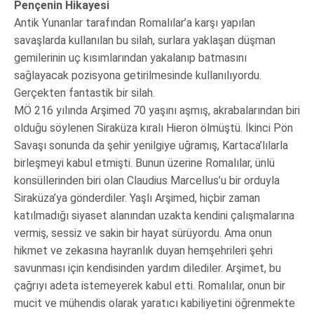
Pençenin Hikayesi
Antik Yunanlar tarafından Romalılar’a karşı yapılan
savaşlarda kullanılan bu silah, surlara yaklaşan düşman
gemilerinin uç kısımlarından yakalanıp batmasını
sağlayacak pozisyona getirilmesinde kullanılıyordu.
Gerçekten fantastik bir silah.
MÖ 216 yılında Arşimed 70 yaşını aşmış, akrabalarından biri
olduğu söylenen Siraküza kıralı Hieron ölmüştü. İkinci Pön
Savaşı sonunda da şehir yenilgiye uğramış, Kartaca’lılarla
birleşmeyi kabul etmişti. Bunun üzerine Romalılar, ünlü
konsüllerinden biri olan Claudius Marcellus’u bir orduyla
Siraküza’ya gönderdiler. Yaşlı Arşimed, hiçbir zaman
katılmadığı siyaset alanından uzakta kendini çalışmalarına
vermiş, sessiz ve sakin bir hayat sürüyordu. Ama onun
hikmet ve zekasına hayranlık duyan hemşehrileri şehri
savunması için kendisinden yardım dilediler. Arşimet, bu
çağrıyı adeta istemeyerek kabul etti. Romalılar, onun bir
mucit ve mühendis olarak yaratıcı kabiliyetini öğrenmekte