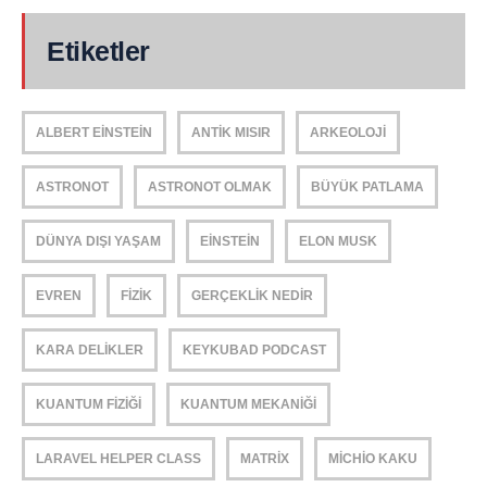
Etiketler
ALBERT EINSTEIN
ANTIK MISIR
ARKEOLOJI
ASTRONOT
ASTRONOT OLMAK
BÜYÜK PATLAMA
DÜNYA DIŞI YAŞAM
EINSTEIN
ELON MUSK
EVREN
FIZIK
GERÇEKLIK NEDIR
KARA DELIKLER
KEYKUBAD PODCAST
KUANTUM FIZIĞI
KUANTUM MEKANIĞI
LARAVEL HELPER CLASS
MATRIX
MICHIO KAKU