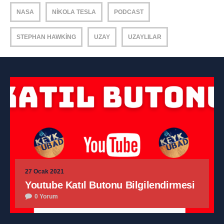
NASA
NIKOLA TESLA
PODCAST
STEPHAN HAWKING
UZAY
UZAYLILAR
27 Ocak 2021
Youtube Katıl Butonu Bilgilendirmesi
0 Yorum