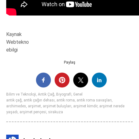
Kaynak
Webtekno
ebilgi
Paylaş
Bilim ve Teknoloji
,
Antik Çağ
,
Biyografi
,
Genel
antik çağ
,
antik çağın dehası
,
antik roma
,
antik roma savaşları
,
archimedes
,
arşimet
,
arşimet buluşları
,
arşimet kimdir
,
arşimet nerede
yaşadı
,
arşimet pençesi
,
sirakuza