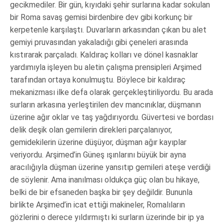
gecikmediler. Bir gün, kıyıdaki şehir surlarına kadar sokulan
bir Roma savaş gemisi birdenbire dev gibi korkunç bir
kerpetenle karşılaştı. Duvarların arkasından çıkan bu alet
gemiyi pruvasından yakaladığı gibi çeneleri arasında
kıstırarak parçaladı. Kaldıraç kolları ve dönel kasnaklar
yardımıyla işleyen bu aletin çalışma prensipleri Arşimed
tarafından ortaya konulmuştu. Böylece bir kaldıraç
mekanizması ilke defa olarak gerçekleştiriliyordu. Bu arada
surların arkasına yerleştirilen dev mancınıklar, düşmanın
üzerine ağır oklar ve taş yağdırıyordu. Güvertesi ve bordası
delik deşik olan gemilerin direkleri parçalanıyor,
gemidekilerin üzerine düşüyor, düşman ağır kayıplar
veriyordu. Arşimed’in Güneş ışınlarını büyük bir ayna
aracılığıyla düşman üzerine yansıtıp gemileri ateşe verdiği
de söylenir. Ama inanılması oldukça güç olan bu hikaye,
belki de bir efsaneden başka bir şey değildir. Bununla
birlikte Arşimed’in icat ettiği makineler, Romalıların
gözlerini o derece yıldırmıştı ki surların üzerinde bir ip ya