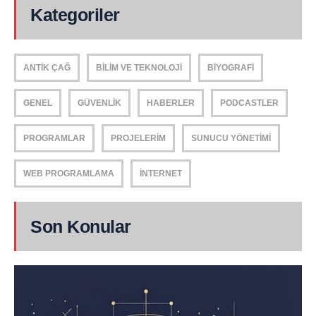
Kategoriler
ANTIK ÇAĞ
BILIM VE TEKNOLOJI
BIYOGRAFI
GENEL
GÜVENLIK
HABERLER
PODCASTLER
PROGRAMLAR
PROJELERIM
SUNUCU YÖNETIMI
WEB PROGRAMLAMA
İNTERNET
Son Konular