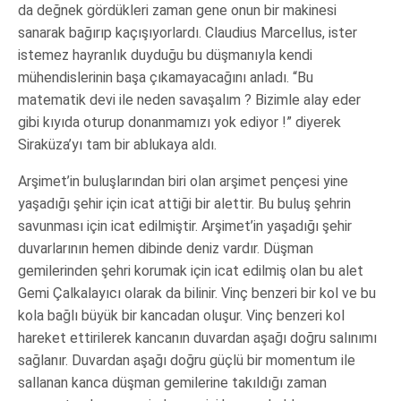
da değnek gördükleri zaman gene onun bir makinesi
sanarak bağırıp kaçışıyorlardı. Claudius Marcellus, ister
istemez hayranlık duyduğu bu düşmanıyla kendi
mühendislerinin başa çıkamayacağını anladı. “Bu
matematik devi ile neden savaşalım ? Bizimle alay eder
gibi kıyıda oturup donanmamızı yok ediyor !” diyerek
Siraküza’yı tam bir ablukaya aldı.
Arşimet’in buluşlarından biri olan arşimet pençesi yine
yaşadığı şehir için icat attiği bir alettir. Bu buluş şehrin
savunması için icat edilmiştir. Arşimet’in yaşadığı şehir
duvarlarının hemen dibinde deniz vardır. Düşman
gemilerinden şehri korumak için icat edilmiş olan bu alet
Gemi Çalkalayıcı olarak da bilinir. Vinç benzeri bir kol ve bu
kola bağlı büyük bir kancadan oluşur. Vinç benzeri kol
hareket ettirilerek kancanın duvardan aşağı doğru salınımı
sağlanır. Duvardan aşağı doğru güçlü bir momentum ile
sallanan kanca düşman gemilerine takıldığı zaman