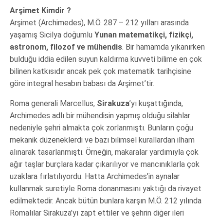
Arşimet Kimdir ?
Arşimet (Archimedes), M.Ö. 287 – 212 yılları arasında
yaşamış Sicilya doğumlu
Yunan matematikçi, fizikçi,
astronom, filozof ve mühendis
. Bir hamamda yıkanırken
bulduğu iddia edilen suyun kaldırma kuvveti bilime en çok
bilinen katkısıdır ancak pek çok matematik tarihçisine
göre integral hesabın babası da Arşimet’tir.
Roma generali Marcellus,
Sirakuza
’yı kuşattığında,
Archimedes adlı bir mühendisin yapmış olduğu silahlar
nedeniyle şehri almakta çok zorlanmıştı. Bunların çoğu
mekanik düzeneklerdi ve bazı bilimsel kurallardan ilham
alınarak tasarlanmıştı. Örneğin, makaralar yardımıyla çok
ağır taşlar burçlara kadar çıkarılıyor ve mancınıklarla çok
uzaklara fırlatılıyordu. Hatta Archimedes’in aynalar
kullanmak suretiyle Roma donanmasını yaktığı da rivayet
edilmektedir. Ancak bütün bunlara karşın M.Ö. 212 yılında
Romalılar Sirakuza’yı zapt ettiler ve şehrin diğer ileri