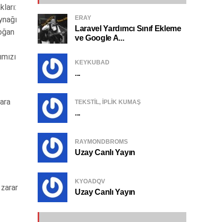
ları:
ERAY
ynağı
Laravel Yardımcı Sınıf Ekleme
soğan
ve Google A...
ımızı
KEYKUBAD
...
ara
TEKSTIL, IPLIK KUMAŞ
...
RAYMONDBROMS
Uzay Canlı Yayın
KYOADQV
 zarar
Uzay Canlı Yayın