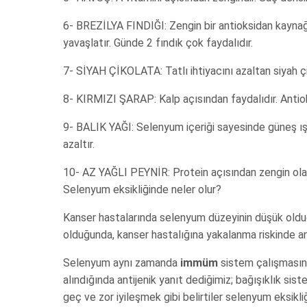
6- BREZİLYA FINDIĞI: Zengin bir antioksidan kaynağı
yavaşlatır. Günde 2 fındık çok faydalıdır.
7- SİYAH ÇİKOLATA: Tatlı ihtiyacını azaltan siyah çik
8- KIRMIZI ŞARAP: Kalp açısından faydalıdır. Antioks
9- BALIK YAĞI: Selenyum içeriği sayesinde güneş ışın
azaltır.
10- AZ YAĞLI PEYNİR: Protein açısından zengin olan
Selenyum eksikliğinde neler olur?
Kanser hastalarında selenyum düzeyinin düşük oldu
olduğunda, kanser hastalığına yakalanma riskinde a
Selenyum aynı zamanda
immüm
sistem çalışmasınd
alındığında antijenik yanıt dediğimiz; bağışıklık s
geç ve zor iyileşmek gibi belirtiler selenyum eksikliği