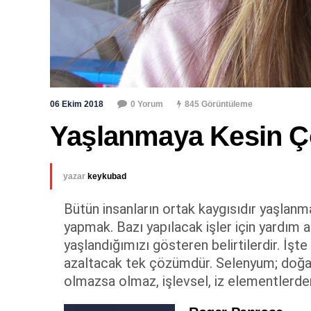
06 Ekim 2018
0 Yorum
845 Görüntüleme
Yaşlanmaya Kesin 
yazar
keykubad
Bütün insanların ortak kaygısıdır yaşlanma
yapmak. Bazı yapılacak işler için yardım 
yaşlandığımızı gösteren belirtilerdir. İşt
azaltacak tek çözümdür. Selenyum; doğada
olmazsa olmaz, işlevsel, iz elementlerden b