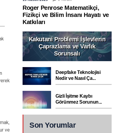
Roger Penrose Matematikçi,
Fizikçi ve Bilim İnsanı Hayatı ve
Katkıları
Kakutani Problemi İşlevlerin
ak
Çaprazlama ve Varlık
Sorunsalı
Deepfake Teknolojisi
en
Nedir ve Nasıl Ça...
yerek
Gizli İşitme Kaybı
Görünmez Sorunun...
nmak,
Son Yorumlar
lur ve