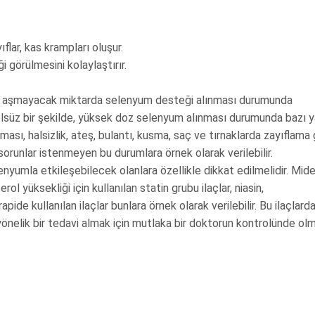
flar, kas krampları oluşur.
 görülmesini kolaylaştırır.
arı aşmayacak miktarda selenyum desteği alınması durumunda
rolsüz bir şekilde, yüksek doz selenyum alınması durumunda bazı 
ası, halsizlik, ateş, bulantı, kusma, saç ve tırnaklarda zayıflama 
 sorunlar istenmeyen bu durumlara örnek olarak verilebilir.
enyumla etkileşebilecek olanlara özellikle dikkat edilmelidir. Mid
erol yüksekliği için kullanılan statin grubu ilaçlar, niasin,
ide kullanılan ilaçlar bunlara örnek olarak verilebilir. Bu ilaçlard
 yönelik bir tedavi almak için mutlaka bir doktorun kontrolünde ol