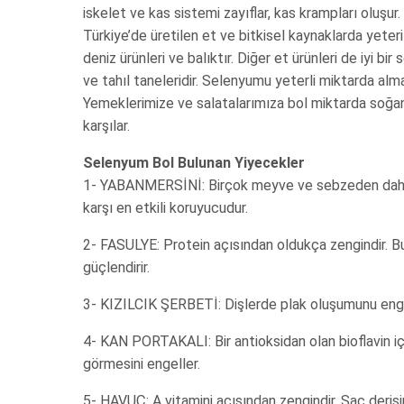
iskelet ve kas sistemi zayıflar, kas krampları oluşur
Türkiye’de üretilen et ve bitkisel kaynaklarda yete
deniz ürünleri ve balıktır. Diğer et ürünleri de iyi b
ve tahıl taneleridir. Selenyumu yeterli miktarda alma
Yemeklerimize ve salatalarımıza bol miktarda soğ
karşılar.
Selenyum Bol Bulunan Yiyecekler
1- YABANMERSİNİ: Birçok meyve ve sebzeden daha çok
karşı en etkili koruyucudur.
2- FASULYE: Protein açısından oldukça zengindir. B
güçlendirir.
3- KIZILCIK ŞERBETİ: Dişlerde plak oluşumunu engel
4- KAN PORTAKALI: Bir antioksidan olan bioflavin iç
görmesini engeller.
5- HAVUÇ: A vitamini açısından zengindir. Saç derisi