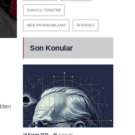
SUNUCU YÖNETIMI
WEB PROGRAMLAMA
İNTERNET
Son Konular
ileri
19 Kasım 2025
0 Yorum