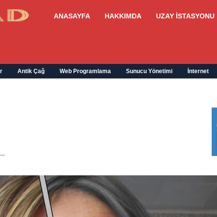
ANASAYFA
HAKKIMDA
UZAY İSTASYONU
r
Antik Çağ
Web Programlama
Sunucu Yönetimi
İnternet