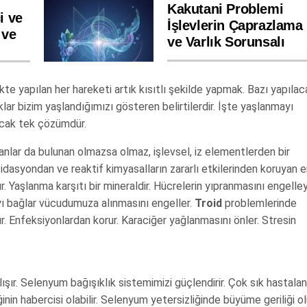
Kakutani Problemi
i ve
İşlevlerin Çaprazlama
 ve
ve Varlık Sorunsalı
ikte yapılan her hareketi artık kısıtlı şekilde yapmak. Bazı yapılac
lar bizim yaşlandığımızı gösteren belirtilerdir. İşte yaşlanmayı
tacak tek çözümdür.
sanlar da bulunan olmazsa olmaz, işlevsel, iz elementlerden bir
idasyondan ve reaktif kimyasalların zararlı etkilerinden koruyan 
. Yaşlanma karşıtı bir mineraldir. Hücrelerin yıpranmasını engelle
ayı bağlar vücudumuza alınmasını engeller.
Troid
problemlerinde
. Enfeksiyonlardan korur. Karaciğer yağlanmasını önler. Stresin
lışır. Selenyum bağışıklık sistemimizi güçlendirir. Çok sık hastala
inin habercisi olabilir. Selenyum yetersizliğinde büyüme geriliği o