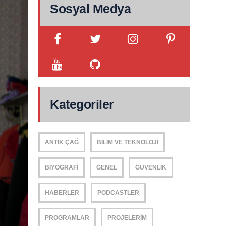
Sosyal Medya
Kategoriler
ANTIK ÇAĞ
BILIM VE TEKNOLOJI
BIYOGRAFI
GENEL
GÜVENLIK
HABERLER
PODCASTLER
PROGRAMLAR
PROJELERIM