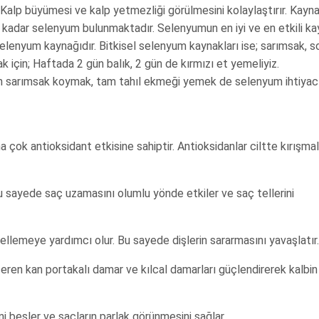
. Kalp büyümesi ve kalp yetmezliği görülmesini kolaylaştırır. Kaynak
ri kadar selenyum bulunmaktadır. Selenyumun en iyi ve en etkili ka
ir selenyum kaynağıdır. Bitkisel selenyum kaynakları ise; sarımsak, 
k için; Haftada 2 gün balık, 2 gün de kırmızı et yemeliyiz.
an sarımsak koymak, tam tahıl ekmeği yemek de selenyum ihtiyac
 antioksidant etkisine sahiptir. Antioksidanlar ciltte kırışmal
u sayede saç uzamasını olumlu yönde etkiler ve saç tellerini
lemeye yardımcı olur. Bu sayede dişlerin sararmasını yavaşlatır.
eren kan portakalı damar ve kılcal damarları güçlendirerek kalbin
ni besler ve saçların parlak görünmesini sağlar.