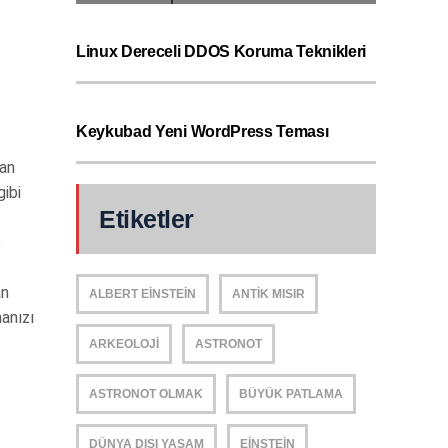
Linux Dereceli DDOS Koruma Teknikleri
Keykubad Yeni WordPress Teması
yan
gibi
Etiketler
e
an
ALBERT EINSTEIN
ANTIK MISIR
manızı
ARKEOLOJI
ASTRONOT
ASTRONOT OLMAK
BÜYÜK PATLAMA
DÜNYA DIŞI YAŞAM
EINSTEIN