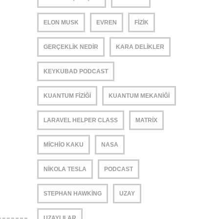
ELON MUSK
EVREN
FIZIK
GERÇEKLIK NEDIR
KARA DELIKLER
KEYKUBAD PODCAST
KUANTUM FIZIĞI
KUANTUM MEKANIĞI
LARAVEL HELPER CLASS
MATRIX
MICHIO KAKU
NASA
NIKOLA TESLA
PODCAST
STEPHAN HAWKING
UZAY
UZAYLILAR