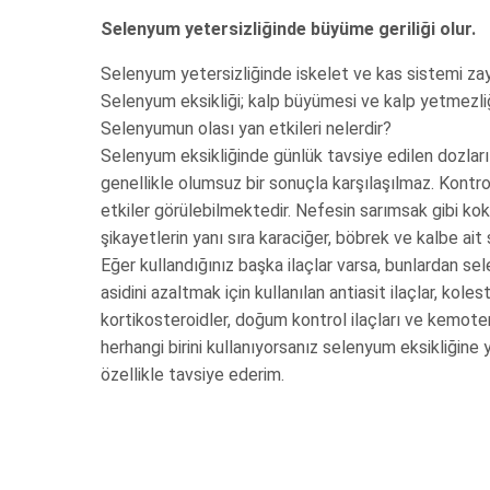
Selenyum yetersizliğinde büyüme geriliği olur.
Selenyum yetersizliğinde iskelet ve kas sistemi zayı
Selenyum eksikliği; kalp büyümesi ve kalp yetmezliği
Selenyumun olası yan etkileri nelerdir?
Selenyum eksikliğinde günlük tavsiye edilen dozl
genellikle olumsuz bir sonuçla karşılaşılmaz. Kont
etkiler görülebilmektedir. Nefesin sarımsak gibi kokm
şikayetlerin yanı sıra karaciğer, böbrek ve kalbe ait
Eğer kullandığınız başka ilaçlar varsa, bunlardan sel
asidini azaltmak için kullanılan antiasit ilaçlar, kolest
kortikosteroidler, doğum kontrol ilaçları ve kemoterap
herhangi birini kullanıyorsanız selenyum eksikliğine
özellikle tavsiye ederim.