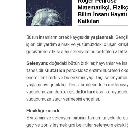
Roger Penrose
Matematikçi, Fizikç
Bilim İnsanı Hayatı
Katkıları
Bütün insanların ortak kaygısıdır
yaşlanmak
. Gençl
işler için yardım almak ve yüzümüzdeki oluşan kırışık
geciktirme etkisi olan selenyum bu belirtileri azal
Selenyum
; doğadaki bütün bitkiler, hayvanlar ve in
tanesidir.
Glutation
peroksidaz enzimi hücreleri oks
önemli enzimdir ve bu enzimin yapı taşı selenyumdur
yaşlanmayı geciktirir. Deniz ürünlerinde ki metilciv
vücudumuzun destekçisidir.
Katarak
tan koruyucudur
vücudumuza zarar vermesini engeller.
Eksikliği zararlı
E vitamini ve selenyum birbirini tamamlar şekilde ça
geç ve zor iyileşmek gibi belirtiler selenyum eksikliğ