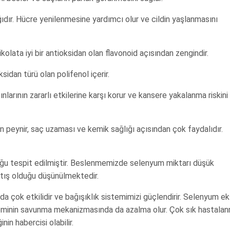
dır. Hücre yenilenmesine yardımcı olur ve cildin yaşlanmasını
olata iyi bir antioksidan olan flavonoid açısından zengindir.
idan türü olan polifenol içerir.
larının zararlı etkilerine karşı korur ve kansere yakalanma riskini
 peynir, saç uzaması ve kemik sağlığı açısından çok faydalıdır.
ğu tespit edilmiştir. Beslenmemizde selenyum miktarı düşük
rtış olduğu düşünülmektedir.
a çok etkilidir ve bağışıklık sistemimizi güçlendirir. Selenyum ek
isteminin savunma mekanizmasında da azalma olur. Çok sık hastala
nin habercisi olabilir.