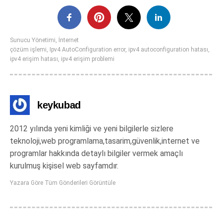
Sunucu Yönetimi
,
İnternet
çözüm işlemi
,
Ipv4 AutoConfiguration error
,
ipv4 autoconfiguration hatası
,
ipv4 erişim hatası
,
ipv4 erişim problemi
keykubad
2012 yılında yeni kimliği ve yeni bilgilerle sizlere
teknoloji,web programlama,tasarim,güvenlik,internet ve
programlar hakkında detaylı bilgiler vermek amaçlı
kurulmuş kişisel web sayfamdır.
Yazara Göre Tüm Gönderileri Görüntüle