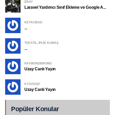
ERAY
Laravel Yardımcı Sınıf Ekleme ve Google A...
KEYKUBAD
...
TEKSTIL, IPLIK KUMAŞ
...
RAYMONDBROMS
Uzay Canlı Yayın
KYOADQV
Uzay Canlı Yayın
Popüler Konular