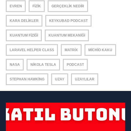
EVREN
FIZIK
GERÇEKLIK NEDIR
KARA DELIKLER
KEYKUBAD PODCAST
KUANTUM FIZIĞI
KUANTUM MEKANIĞI
LARAVEL HELPER CLASS
MATRIX
MICHIO KAKU
NASA
NIKOLA TESLA
PODCAST
STEPHAN HAWKING
UZAY
UZAYLILAR