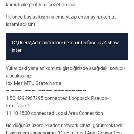
komutu ile problemi çözebilirsiniz.
İlk önce başlat kısmına cmd yazıp enterlayın; (komut
istemi açılsın)
C:\Users\Administrator> netsh interface ipv4 show
inter
Yukarıdaki yer alan komutu girtdiğinizde aşağıdaki sonucu
alacakssınız.
Idx Met MTU State Name
— ———- ———- ———— —————————
1 50 4294967295 connected Loopback Pseudo-
Interface 1
11 10 1500 connected Local Area Connection
Gördüğünüz üzere iki adet network cihazı görünmektedir.
bizim işlem yapacağımız 11 nolu Local Area Connection