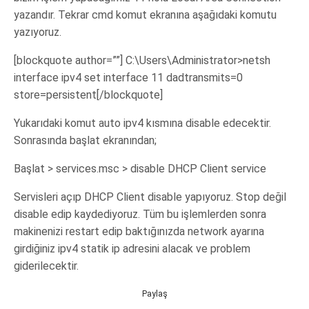
yazandır. Tekrar cmd komut ekranına aşağıdaki komutu
yazıyoruz.
[blockquote author=””] C:\Users\Administrator>netsh
interface ipv4 set interface 11 dadtransmits=0
store=persistent[/blockquote]
Yukarıdaki komut auto ipv4 kısmına disable edecektir.
Sonrasında başlat ekranından;
Başlat > services.msc > disable DHCP Client service
Servisleri açıp DHCP Client disable yapıyoruz. Stop değil
disable edip kaydediyoruz. Tüm bu işlemlerden sonra
makinenizi restart edip baktığınızda network ayarına
girdiğiniz ipv4 statik ip adresini alacak ve problem
giderilecektir.
Paylaş