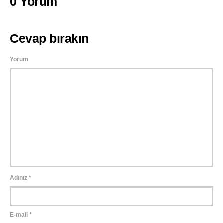
0 Yorum
Cevap bırakın
Yorum
Adınız
*
E-mail
*