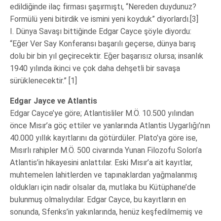
edildiğinde ilaç firması şaşırmıştı, “Nereden duydunuz?
Formülü yeni bitirdik ve ismini yeni koyduk” diyorlardı.[3]
I. Dünya Savaşı bittiğinde Edgar Cayce şöyle diyordu:
“Eğer Ver Say Konferansı başarılı geçerse, dünya barış
dolu bir bin yıl geçirecektir. Eğer başarısız olursa; insanlık
1940 yılında ikinci ve çok daha dehşetli bir savaşa
sürüklenecektir.” [1]
Edgar Jayce ve Atlantis
Edgar Cayce’ye göre; Atlantisliler M.Ö. 10.500 yılından
önce Mısır’a göç ettiler ve yanlarında Atlantis Uygarlığı’nın
40.000 yıllık kayıtlarını da götürdüler. Plato’ya göre ise,
Mısırlı rahipler M.Ö. 500 civarında Yunan Filozofu Solon’a
Atlantis’in hikayesini anlattılar. Eski Mısır’a ait kayıtlar,
muhtemelen lahitlerden ve tapınaklardan yağmalanmış
oldukları için nadir olsalar da, mutlaka bu Kütüphane’de
bulunmuş olmalıydılar. Edgar Cayce, bu kayıtların en
sonunda, Sfenks’in yakınlarında, henüz keşfedilmemiş ve