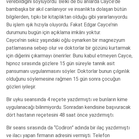
verebildiğini söylüyordu. Belki de bu anlarda Cayce’de
bambaşka bir akıl canlanıyor ve insanlıkta dolaşan bütün
bilgilerden, tıpkı bir kitaplıktan olduğu gibi yararlanıyordu.
Bu işlem ışık hızıyla oluyordu. Fakat Edgar Cayce’nin
durumunu bugün için açıklama imkânı yoktur.
Cayce’nin sekiz yaşındaki oğlu oynarken bir magnezyum
patlamasına sebep olur ve doktorlar bir gözünü kurtarmak
için diğerini çıkarmayı önerirler. Bunu kabul etmeyen Cayce,
hipnoz sırasında gözlere 15 gün süreyle tannik asit
pansumanı uygulanmasını söyler. Doktorlar bunun çılgınlık
olduğunu söylemesine rağmen 15 gün sonra çocuğun
gözleri iyileşir.
Bir uyku seansında 4 reçete yazdırmıştı ve bunların kime
uygulanacağı bilinmiyordu. Sonradan kendisine başvuracak
dört hastanın reçetesini 48 saat önce yazdırmıştı.
Bir seans sırasında da “Codiron” adında bir ilaç yazdırmıştı
ve ilacı yapan firmanın adresini vermişti. Telefon