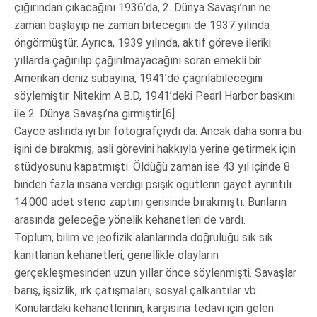
çığırından çıkacağını 1936’da, 2. Dünya Savaşı’nın ne
zaman başlayıp ne zaman biteceğini de 1937 yılında
öngörmüştür. Ayrıca, 1939 yılında, aktif göreve ileriki
yıllarda çağırılıp çağırılmayacağını soran emekli bir
Amerikan deniz subayına, 1941’de çağrılabileceğini
söylemiştir. Nitekim A.B.D, 1941’deki Pearl Harbor baskını
ile 2. Dünya Savaşı’na girmiştir.[6]
Cayce aslında iyi bir fotoğrafçıydı da. Ancak daha sonra bu
işini de bırakmış, asli görevini hakkıyla yerine getirmek için
stüdyosunu kapatmıştı. Öldüğü zaman ise 43 yıl içinde 8
binden fazla insana verdiği psişik öğütlerin gayet ayrıntılı
14.000 adet steno zaptını gerisinde bırakmıştı. Bunların
arasında geleceğe yönelik kehanetleri de vardı.
Toplum, bilim ve jeofizik alanlarında doğruluğu sık sık
kanıtlanan kehanetleri, genellikle olayların
gerçekleşmesinden uzun yıllar önce söylenmişti. Savaşlar
barış, işsizlik, ırk çatışmaları, sosyal çalkantılar vb.
Konulardaki kehanetlerinin, karşısına tedavi için gelen