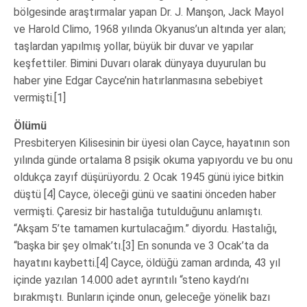
bölgesinde araştırmalar yapan Dr. J. Manşon, Jack Mayol
ve Harold Climo, 1968 yılında Okyanus’un altında yer alan;
taşlardan yapılmış yollar, büyük bir duvar ve yapılar
keşfettiler. Bimini Duvarı olarak dünyaya duyurulan bu
haber yine Edgar Cayce’nin hatırlanmasına sebebiyet
vermişti.[1]
Ölümü
Presbiteryen Kilisesinin bir üyesi olan Cayce, hayatının son
yılında günde ortalama 8 psişik okuma yapıyordu ve bu onu
oldukça zayıf düşürüyordu. 2 Ocak 1945 günü iyice bitkin
düştü [4] Cayce, öleceği günü ve saatini önceden haber
vermişti. Çaresiz bir hastalığa tutulduğunu anlamıştı.
“Akşam 5’te tamamen kurtulacağım.” diyordu. Hastalığı,
“başka bir şey olmak’tı.[3] En sonunda ve 3 Ocak’ta da
hayatını kaybetti.[4] Cayce, öldüğü zaman ardında, 43 yıl
içinde yazılan 14.000 adet ayrıntılı “steno kaydı’nı
bırakmıştı. Bunların içinde onun, geleceğe yönelik bazı