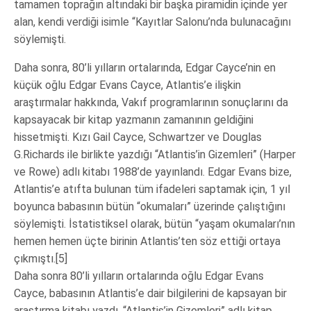
tamamen toprağın altındaki bir başka piramidin içinde yer
alan, kendi verdiği isimle “Kayıtlar Salonu’nda bulunacağını
söylemişti.
Daha sonra, 80’li yılların ortalarında, Edgar Cayce’nin en
küçük oğlu Edgar Evans Cayce, Atlantis’e ilişkin
araştırmalar hakkında, Vakıf programlarının sonuçlarını da
kapsayacak bir kitap yazmanın zamanının geldiğini
hissetmişti. Kızı Gail Cayce, Schwartzer ve Douglas
G.Richards ile birlikte yazdığı “Atlantis’in Gizemleri” (Harper
ve Rowe) adlı kitabı 1988’de yayınlandı. Edgar Evans bize,
Atlantis’e atıfta bulunan tüm ifadeleri saptamak için, 1 yıl
boyunca babasının bütün “okumaları” üzerinde çalıştığını
söylemişti. İstatistiksel olarak, bütün “yaşam okumaları’nın
hemen hemen üçte birinin Atlantis’ten söz ettiği ortaya
çıkmıştı.[5]
Daha sonra 80’li yılların ortalarında oğlu Edgar Evans
Cayce, babasının Atlantis’e dair bilgilerini de kapsayan bir
araştırma kitabı yazdı. “Atlantis’in Gizemleri” adlı kitap,