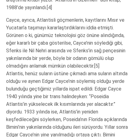
1988’de yayınlandı.[4]
Cayce, ayrıca, Atlantisli göçmenlerin, kayıtlarını Mısır ve
Yucatan’a taşımayı kararlaştırdıklarını iddia etmişti.
Görünen o ki, günümüz teknolojisi göz önüne alındığında,
eğer kararlı bir çaba gösterilse, Cayce’nin söylediği gibi,
Sfenks ile Nil Nehri arasında ve Sfenks’in sağ pençesinin
yakınlarında bir yerde, böyle bir odanın gömülü olup
olmadığını anlamak mümkün olabilecektir.[5]
Atlantis, henüz suların üstüne çıkmadı ama suların altında
olduğu ve aynen Edgar Cayce’nin söylemiş olduğu yerde
bulunduğu geçtiğimiz yıllarda ispat edildi. Edgar Cayce
1940 yılında yine bir trans halindeyken: “Poseidia
Atlantis’in yükselecek ilk kısımlarında yer alacaktır.”
diyordu. 1933 yılında ise, Atlantis’in yeniden
keşfedileceğini söylerken, Poseida’nın Florida açıklarında
Bimini’nin yakınlarında olduğunu ileri sürüyordu. Yıllar sonra
Edgar Cayce’nin yine yanılmadığı ortaya çıktı. Bimini