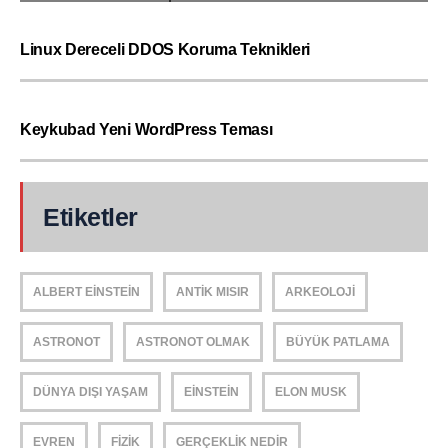
Linux Dereceli DDOS Koruma Teknikleri
Keykubad Yeni WordPress Teması
Etiketler
ALBERT EINSTEIN
ANTIK MISIR
ARKEOLOJI
ASTRONOT
ASTRONOT OLMAK
BÜYÜK PATLAMA
DÜNYA DIŞI YAŞAM
EINSTEIN
ELON MUSK
EVREN
FIZIK
GERÇEKLIK NEDIR