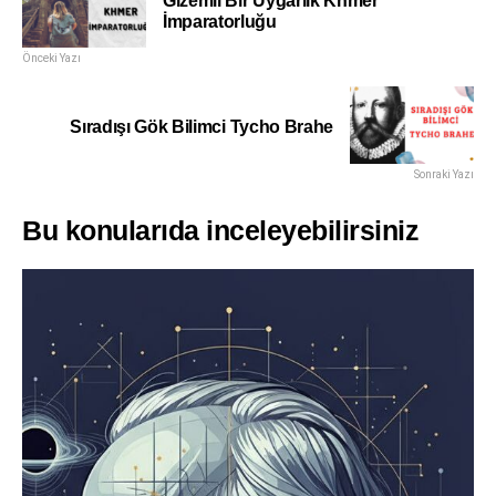
Gizemli Bir Uygarlık Khmer
İmparatorluğu
Önceki Yazı
Sıradışı Gök Bilimci Tycho Brahe
Sonraki Yazı
Bu konularıda inceleyebilirsiniz