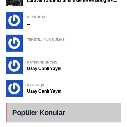
Laravel Yardımcı Sınıf Ekleme ve Google A...
KEYKUBAD
...
TEKSTIL, IPLIK KUMAŞ
...
RAYMONDBROMS
Uzay Canlı Yayın
KYOADQV
Uzay Canlı Yayın
Popüler Konular