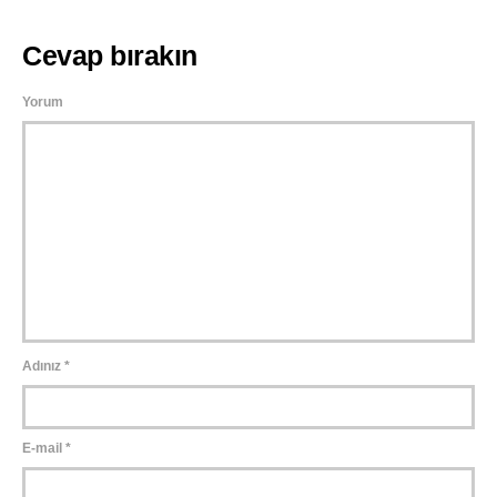
Cevap bırakın
Yorum
Adınız
*
E-mail
*