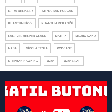
KARA DELIKLER
KEYKUBAD PODCAST
KUANTUM FIZIĞI
KUANTUM MEKANIĞI
LARAVEL HELPER CLASS
MATRIX
MICHIO KAKU
NASA
NIKOLA TESLA
PODCAST
STEPHAN HAWKING
UZAY
UZAYLILAR