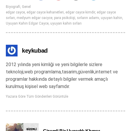
Biyografi
,
Genel
edgar cayce
,
edgar cayce kehanetleri
,
edgar cayce kimdir
,
edgar cayce
sırları
,
medyum edgar cacyce
,
para psikoloji
,
sırların adamı
,
uyuyan kahin
,
Uyuyan Kahin Edgar Cayce
,
uyuyan kahin sırları
keykubad
2012 yılında yeni kimliği ve yeni bilgilerle sizlere
teknoloji,web programlama,tasarim,güvenlik,internet ve
programlar hakkında detaylı bilgiler vermek amaçlı
kurulmuş kişisel web sayfamdır.
Yazara Göre Tüm Gönderileri Görüntüle