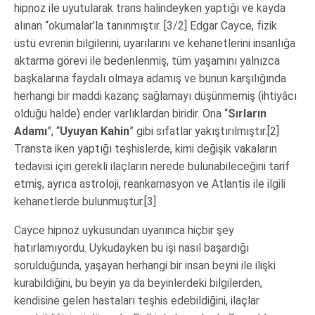
hipnoz ile uyutularak trans halindeyken yaptığı ve kayda
alınan “okumalar’la tanınmıştır. [3/2] Edgar Cayce, fizik
üstü evrenin bilgilerini, uyarılarını ve kehanetlerini insanlığa
aktarma görevi ile bedenlenmiş, tüm yaşamını yalnızca
başkalarına faydalı olmaya adamış ve bunun karşılığında
herhangi bir maddi kazanç sağlamayı düşünmemiş (ihtiyâcı
olduğu halde) ender varlıklardan biridir. Ona “
Sırların
Adamı
”, “
Uyuyan Kahin
” gibi sıfatlar yakıştırılmıştır.[2]
Transta iken yaptığı teşhislerde, kimi değişik vakaların
tedavisi için gerekli ilaçların nerede bulunabileceğini tarif
etmiş, ayrıca astroloji, reankarnasyon ve Atlantis ile ilgili
kehanetlerde bulunmuştur.[3]
Cayce hipnoz uykusundan uyanınca hiçbir şey
hatırlamıyordu. Uykudayken bu işi nasıl başardığı
sorulduğunda, yaşayan herhangi bir insan beyni ile ilişki
kurabildiğini, bu beyin ya da beyinlerdeki bilgilerden,
kendisine gelen hastaları teşhis edebildiğini, ilaçlar