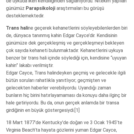
de uykuda iken kendiliğinden sağlanıyordu. Nitekim yapılan
günümüz
Parapsikoloji
araştırmaları bu görüşü
desteklemektedir.
Trans hali
ne geçerek kehanetlerini söyleyebilenlerden biri
de, dünyaca tanınmış kahin Edgar Cayce’dir. Kendisinin
günümüze dek gerçekleşmiş ve gerçekleşmeyi bekleyen
çok sayıda kehaneti bulunmaktadır. Kehanetlerini uykuya
benzer bir trans hali içinde söylediği için, kendisine “uyuyan
kahin” lakabı verilmiştir.
Edgar Cayce, Trans halindeyken geçmiş ve gelecekle ilgili
bütün soruları rahatlıkla yanıtlıyor; geçmişten ve
gelecekten haberler verebiliyordu. Uyandığı zaman
bunların hiç birini hatırlayamaması da konuyu daha ilginç bir
hale getiriyordu. Bu da, onun gerçek anlamda bir transa
girdiğinin en büyük göstergesiydi.[1]
18 Mart 1877’de Kentucky’de doğan ve 3 Ocak 1945’te
Virginia Beach’ta hayata gözlerini yuman Edgar Cayce,