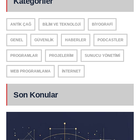
Kategoriler
ANTIK ÇAĞ
BILIM VE TEKNOLOJI
BIYOGRAFI
GENEL
GÜVENLIK
HABERLER
PODCASTLER
PROGRAMLAR
PROJELERIM
SUNUCU YÖNETIMI
WEB PROGRAMLAMA
İNTERNET
Son Konular