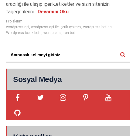
aracılığı ile ulaşıp içerik,etiketler ve sizin sitenizin
tagegorilerini...
Devamını Oku
Projelerim
wordpress api
,
wordpress api ile içerik çekmek
,
wordpress botları
,
Wordpress içerik botu
,
wordpress json bot
Sosyal Medya