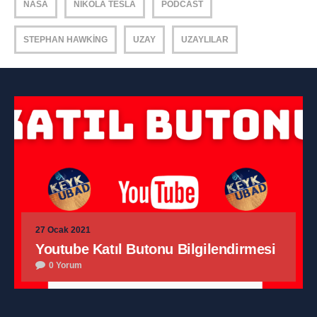
NASA
NIKOLA TESLA
PODCAST
STEPHAN HAWKING
UZAY
UZAYLILAR
27 Ocak 2021
Youtube Katıl Butonu Bilgilendirmesi
0 Yorum