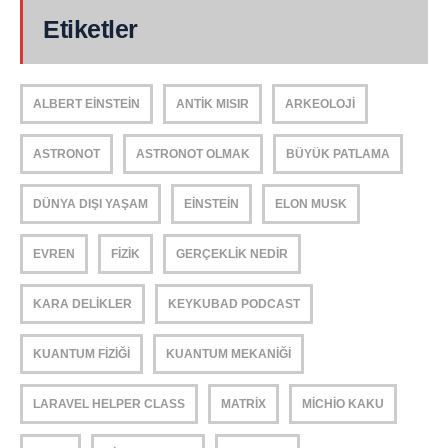
Etiketler
ALBERT EINSTEIN
ANTIK MISIR
ARKEOLOJI
ASTRONOT
ASTRONOT OLMAK
BÜYÜK PATLAMA
DÜNYA DIŞI YAŞAM
EINSTEIN
ELON MUSK
EVREN
FIZIK
GERÇEKLIK NEDIR
KARA DELIKLER
KEYKUBAD PODCAST
KUANTUM FIZIĞI
KUANTUM MEKANIĞI
LARAVEL HELPER CLASS
MATRIX
MICHIO KAKU