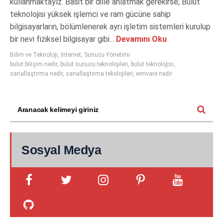
kullanmaktayız. Basit bir dille anlatmak gerekirse; Bulut
teknolojisi yüksek işlemci ve ram gücüne sahip
bilgisayarların, bölümlenerek ayrı işletim sistemleri kurulup
bir nevi fiziksel bilgisayar gibi...
Devamını Oku
Bilim ve Teknoloji
,
İnternet
,
Sunucu Yönetimi
bulut bilişim nedir
,
bulut sunucu teknolojileri
,
bulut teknolojisi
,
sanallaştırma nedir
,
sanallaştırma tekolojileri
,
wmvare nedir
Sosyal Medya