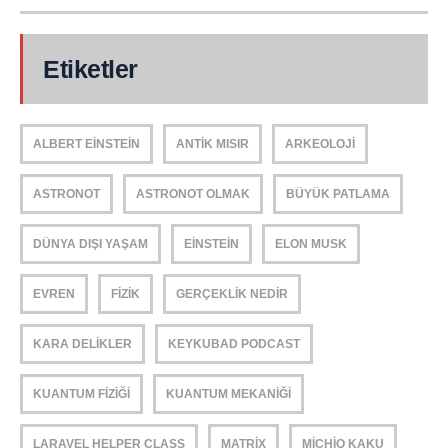
Etiketler
ALBERT EINSTEIN
ANTIK MISIR
ARKEOLOJI
ASTRONOT
ASTRONOT OLMAK
BÜYÜK PATLAMA
DÜNYA DIŞI YAŞAM
EINSTEIN
ELON MUSK
EVREN
FIZIK
GERÇEKLIK NEDIR
KARA DELIKLER
KEYKUBAD PODCAST
KUANTUM FIZIĞI
KUANTUM MEKANIĞI
LARAVEL HELPER CLASS
MATRIX
MICHIO KAKU