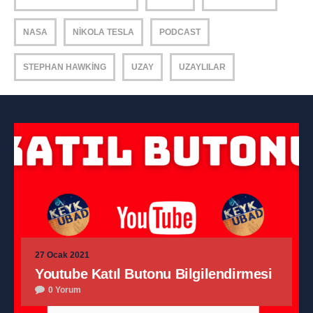
NASA
NIKOLA TESLA
PODCAST
STEPHAN HAWKING
UZAY
UZAYLILAR
27 Ocak 2021
Youtube Katıl Butonu Bilgilendirmesi
0 Yorum