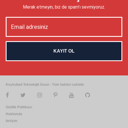
Merak etmeyin, biz de spam'ı sevmiyoruz.
Keykubad Teknolojik İnsan - Tüm hakları saklıdır.
Gizlilik Politikası
Hakkımda
iletişim