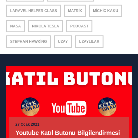
LARAVEL HELPER CLASS
MATRIX
MICHIO KAKU
NASA
NIKOLA TESLA
PODCAST
STEPHAN HAWKING
UZAY
UZAYLILAR
27 Ocak 2021
Youtube Katıl Butonu Bilgilendirmesi