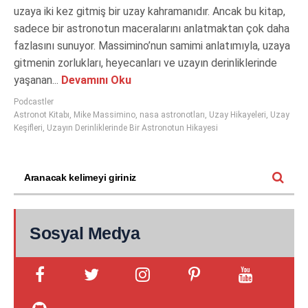
uzaya iki kez gitmiş bir uzay kahramanıdır. Ancak bu kitap,
sadece bir astronotun maceralarını anlatmaktan çok daha
fazlasını sunuyor. Massimino’nun samimi anlatımıyla, uzaya
gitmenin zorlukları, heyecanları ve uzayın derinliklerinde
yaşanan...
Devamını Oku
Podcastler
Astronot Kitabı
,
Mike Massimino
,
nasa astronotları
,
Uzay Hikayeleri
,
Uzay
Keşifleri
,
Uzayın Derinliklerinde Bir Astronotun Hikayesi
Sosyal Medya