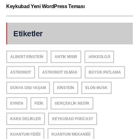
Keykubad Yeni WordPress Teması
Etiketler
ALBERT EINSTEIN
ANTIK MISIR
ARKEOLOJI
ASTRONOT
ASTRONOT OLMAK
BÜYÜK PATLAMA
DÜNYA DIŞI YAŞAM
EINSTEIN
ELON MUSK
EVREN
FIZIK
GERÇEKLIK NEDIR
KARA DELIKLER
KEYKUBAD PODCAST
KUANTUM FIZIĞI
KUANTUM MEKANIĞI