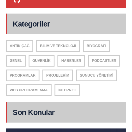
Kategoriler
ANTIK ÇAĞ
BILIM VE TEKNOLOJI
BIYOGRAFI
GENEL
GÜVENLIK
HABERLER
PODCASTLER
PROGRAMLAR
PROJELERIM
SUNUCU YÖNETIMI
WEB PROGRAMLAMA
İNTERNET
Son Konular