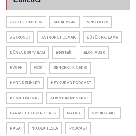
ALBERT EINSTEIN
ANTIK MISIR
ARKEOLOJI
ASTRONOT
ASTRONOT OLMAK
BÜYÜK PATLAMA
DÜNYA DIŞI YAŞAM
EINSTEIN
ELON MUSK
EVREN
FIZIK
GERÇEKLIK NEDIR
KARA DELIKLER
KEYKUBAD PODCAST
KUANTUM FIZIĞI
KUANTUM MEKANIĞI
LARAVEL HELPER CLASS
MATRIX
MICHIO KAKU
NASA
NIKOLA TESLA
PODCAST