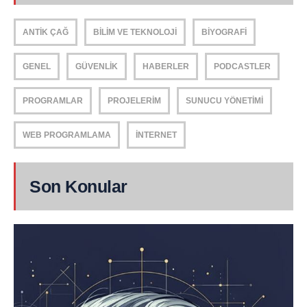
ANTIK ÇAĞ
BILIM VE TEKNOLOJI
BIYOGRAFI
GENEL
GÜVENLIK
HABERLER
PODCASTLER
PROGRAMLAR
PROJELERIM
SUNUCU YÖNETIMI
WEB PROGRAMLAMA
İNTERNET
Son Konular