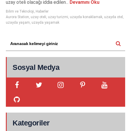
uzay oteli olacağı iddia edilen...
Devamını Oku
Bilim ve Teknoloji
,
Haberler
Aurora Station
,
uzay oteli
,
uzay turizmi
,
uzayda konaklamak
,
uzayda otel
,
uzayda yaşam
,
uzayda yaşamak
Sosyal Medya
Kategoriler