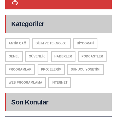
Kategoriler
ANTIK ÇAĞ
BILIM VE TEKNOLOJI
BIYOGRAFI
GENEL
GÜVENLIK
HABERLER
PODCASTLER
PROGRAMLAR
PROJELERIM
SUNUCU YÖNETIMI
WEB PROGRAMLAMA
İNTERNET
Son Konular