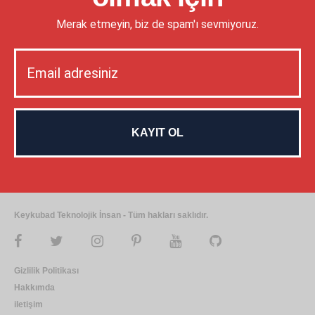
Merak etmeyin, biz de spam'ı sevmiyoruz.
Keykubad Teknolojik İnsan - Tüm hakları saklıdır.
Gizlilik Politikası
Hakkımda
iletişim