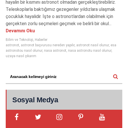
hayalin bir kısmını astronot olmadan gerçekleştirebiliriz.
Teleskoplarla baktığımız gezegenler yıldızlara ulaşmak
çocukluk hayalidir. İşte o astronotlardan olabilmek için
gerçekten zorlu seçmeleri geçmek ve belirli bir okul...
Devamını Oku
Bilim ve Teknoloji
,
Haberler
astronot
,
astronot başvurusu nereden yapılır
,
astronot nasıl olunur
,
esa
astronotou nasıl olunur
,
nasa astronot
,
nasa astronotu nasıl olunur
,
uzaya nasıl çıkarım
Sosyal Medya