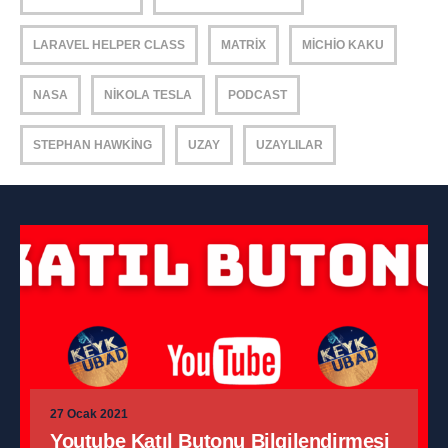
LARAVEL HELPER CLASS
MATRIX
MICHIO KAKU
NASA
NIKOLA TESLA
PODCAST
STEPHAN HAWKING
UZAY
UZAYLILAR
27 Ocak 2021
Youtube Katıl Butonu Bilgilendirmesi