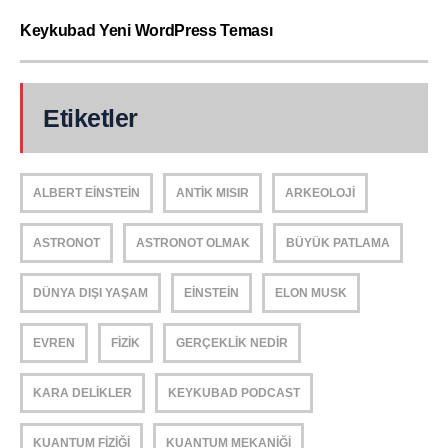
Keykubad Yeni WordPress Teması
Etiketler
ALBERT EINSTEIN
ANTIK MISIR
ARKEOLOJI
ASTRONOT
ASTRONOT OLMAK
BÜYÜK PATLAMA
DÜNYA DIŞI YAŞAM
EINSTEIN
ELON MUSK
EVREN
FIZIK
GERÇEKLIK NEDIR
KARA DELIKLER
KEYKUBAD PODCAST
KUANTUM FIZIĞI
KUANTUM MEKANIĞI