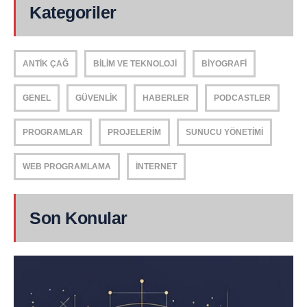
Kategoriler
ANTIK ÇAĞ
BILIM VE TEKNOLOJI
BIYOGRAFI
GENEL
GÜVENLIK
HABERLER
PODCASTLER
PROGRAMLAR
PROJELERIM
SUNUCU YÖNETIMI
WEB PROGRAMLAMA
İNTERNET
Son Konular