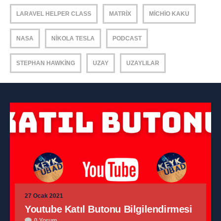
LARAVEL HELPER CLASS
MATRIX
MICHIO KAKU
NASA
NIKOLA TESLA
PODCAST
STEPHAN HAWKING
UZAY
UZAYLILAR
27 Ocak 2021
Youtube Katıl Butonu Bilgilendirmesi
0 Yorum