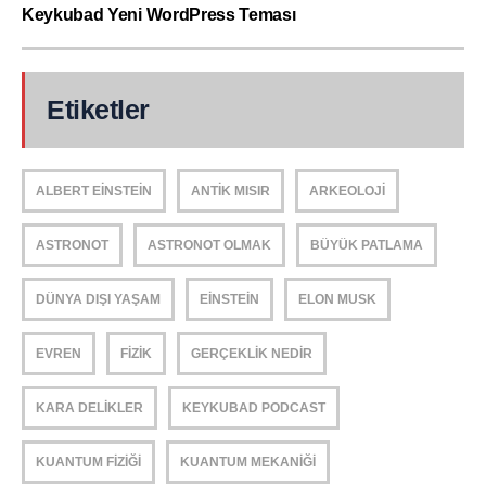
Keykubad Yeni WordPress Teması
Etiketler
ALBERT EINSTEIN
ANTIK MISIR
ARKEOLOJI
ASTRONOT
ASTRONOT OLMAK
BÜYÜK PATLAMA
DÜNYA DIŞI YAŞAM
EINSTEIN
ELON MUSK
EVREN
FIZIK
GERÇEKLIK NEDIR
KARA DELIKLER
KEYKUBAD PODCAST
KUANTUM FIZIĞI
KUANTUM MEKANIĞI