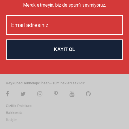
Merak etmeyin, biz de spam'ı sevmiyoruz.
Keykubad Teknolojik İnsan - Tüm hakları saklıdır.
Gizlilik Politikası
Hakkımda
iletişim