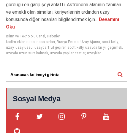
gördüğü en garip şeyi anlattı. Astronomi alanının tanınan
ve emekli olan simaları, kariyerlerinin ardından uzay
konusunda diğer insanları bilgilendirmek için...
Devamını
Oku
Bilim ve Teknoloji
,
Genel
,
Haberler
kadim ırklar
,
nasa
,
nasa sırları
,
Rusya Federal Uzay Ajansı
,
scott kelly
,
uzay
,
uzay üssü
,
uzayda 1 yıl geçiren scott kelly
,
uzayda bir yıl geçirmek
,
uzayda uzun süre kalmak
,
uzayda yapılan testler
,
uzaylılar
Sosyal Medya