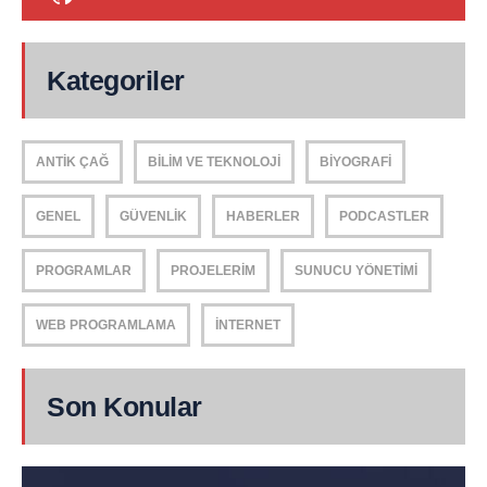
Kategoriler
ANTIK ÇAĞ
BILIM VE TEKNOLOJI
BIYOGRAFI
GENEL
GÜVENLIK
HABERLER
PODCASTLER
PROGRAMLAR
PROJELERIM
SUNUCU YÖNETIMI
WEB PROGRAMLAMA
İNTERNET
Son Konular