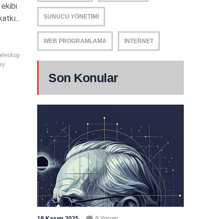
 ekibi
SUNUCU YÖNETIMI
atkı...
WEB PROGRAMLAMA
İNTERNET
teleskop
ay
Son Konular
19 Kasım 2025
0 Yorum