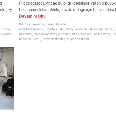
ki
(Роскосмос). Ancak bu bilgi, içerisinde yatan o büyük
çok şey
bize sunmaktan oldukça uzak olduğu için bu ajanslara k
Devamını Oku
Bilim ve Teknoloji
,
Genel
,
Haberler
 Borisov
erosita teleskobu
,
Erosita X Işınlı Uzay Teleskobu
,
teleskop fiyatları
,
lu yıldız
,
modelleri
,
teleskoplar
,
uzay ajansları
,
uzay teleskobu ne işe yarar
,
uz
teleskobu nedir
,
uzay teleskopları
,
x-ışın teleskobu