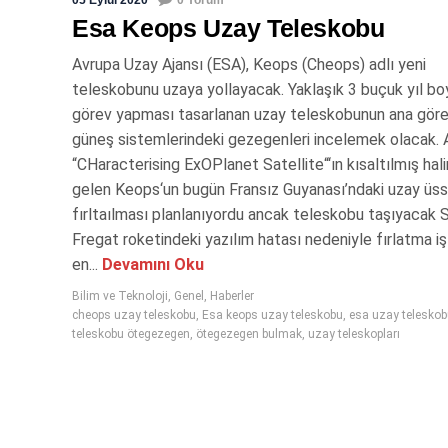
Esa Keops Uzay Teleskobu
Avrupa Uzay Ajansı (ESA), Keops (Cheops) adlı yeni
teleskobunu uzaya yollayacak. Yaklaşık 3 buçuk yıl b
görev yapması tasarlanan uzay teleskobunun ana göre
güneş sistemlerindeki gezegenleri incelemek olacak. 
“CHaracterising ExOPlanet Satellite“‘ın kısaltılmış hal
gelen Keops‘un bugün Fransız Guyanası’ndaki uzay üs
fırltaılması planlanıyordu ancak teleskobu taşıyacak 
Fregat roketindeki yazılım hatası nedeniyle fırlatma i
en...
Devamını Oku
Bilim ve Teknoloji
,
Genel
,
Haberler
cheops uzay teleskobu
,
Esa keops uzay teleskobu
,
esa uzay telesko
teleskobu ötegezegen
,
ötegezegen bulmak
,
uzay teleskopları