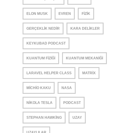
ELON MUSK
EVREN
FIZIK
GERÇEKLIK NEDIR
KARA DELIKLER
KEYKUBAD PODCAST
KUANTUM FIZIĞI
KUANTUM MEKANIĞI
LARAVEL HELPER CLASS
MATRIX
MICHIO KAKU
NASA
NIKOLA TESLA
PODCAST
STEPHAN HAWKING
UZAY
UZAYLILAR