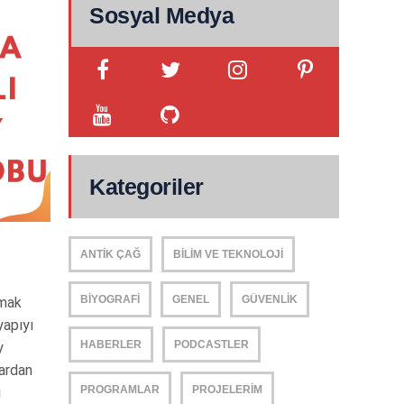
Sosyal Medya
Kategoriler
ANTIK ÇAĞ
BILIM VE TEKNOLOJI
BIYOGRAFI
GENEL
GÜVENLIK
amak
yapıyı
HABERLER
PODCASTLER
y
lardan
PROGRAMLAR
PROJELERIM
ı