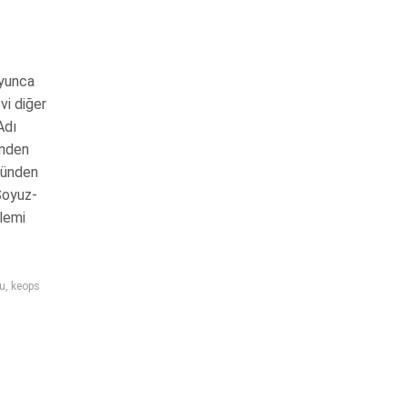
oyunca
vi diğer
Adı
inden
sünden
Soyuz-
şlemi
bu
,
keops