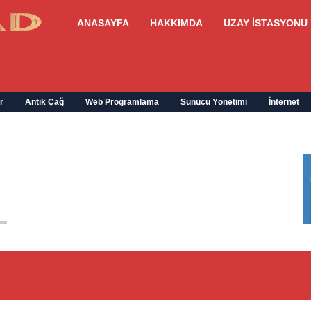
ANASAYFA
HAKKIMDA
UZAY İSTASYONU
r
Antik Çağ
Web Programlama
Sunucu Yönetimi
İnternet