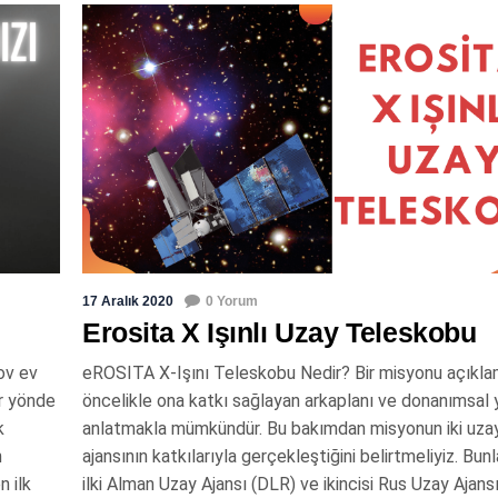
17 Aralık 2020
0 Yorum
Erosita X Işınlı Uzay Teleskobu
ov ev
eROSITA X-Işını Teleskobu Nedir? Bir misyonu açıkl
ir yönde
öncelikle ona katkı sağlayan arkaplanı ve donanımsal 
k
anlatmakla mümkündür. Bu bakımdan misyonun iki uza
n
ajansının katkılarıyla gerçekleştiğini belirtmeliyiz. Bun
n ilk
ilki Alman Uzay Ajansı (DLR) ve ikincisi Rus Uzay Ajans