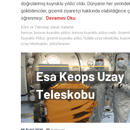
doğrulanmış kuyruklu yıldız oldu. Dünyanın her yerinde
gökbilimciler, gizemli ziyaretçi hakkında olabildiğince 
öğrenmeyi...
Devamını Oku
Bilim ve Teknoloji
,
Genel
,
Haberler
borisov
,
borisov kuyruklu yıldızı
,
borisov kuyruklu yıldızı nedir
,
Gizemli
Kuyruklu Yıldızı
,
gizemli kuyruklu yıldız
,
hubble uzay teleskobu
,
kuyruk
uzay teleskopları
,
yıldızlararası
05 Eylül 2020
0 Yorum