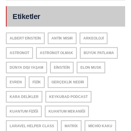
Etiketler
ALBERT EINSTEIN
ANTIK MISIR
ARKEOLOJI
ASTRONOT
ASTRONOT OLMAK
BÜYÜK PATLAMA
DÜNYA DIŞI YAŞAM
EINSTEIN
ELON MUSK
EVREN
FIZIK
GERÇEKLIK NEDIR
KARA DELIKLER
KEYKUBAD PODCAST
KUANTUM FIZIĞI
KUANTUM MEKANIĞI
LARAVEL HELPER CLASS
MATRIX
MICHIO KAKU