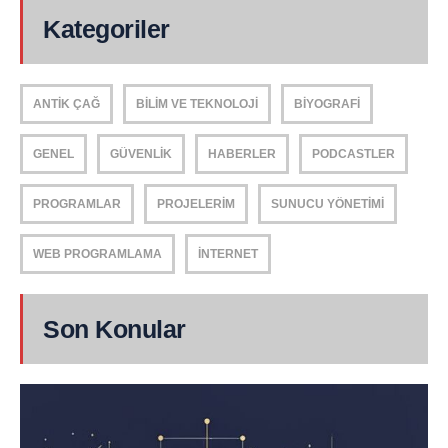
Kategoriler
ANTIK ÇAĞ
BILIM VE TEKNOLOJI
BIYOGRAFI
GENEL
GÜVENLIK
HABERLER
PODCASTLER
PROGRAMLAR
PROJELERIM
SUNUCU YÖNETIMI
WEB PROGRAMLAMA
İNTERNET
Son Konular