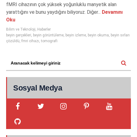
fMRI cihazının çok yüksek yoğunluklu manyetik alan
yarattığını ve bunu yaydığını biliyoruz. Diğer...
Devamını
Oku
Bilim ve Teknoloji
,
Haberler
beyin gerçekleri
,
beyin görüntüleme
,
beyin izleme
,
beyin okuma
,
beyin sırları
çözüldü
,
fmri cihazı
,
tomografi
Sosyal Medya