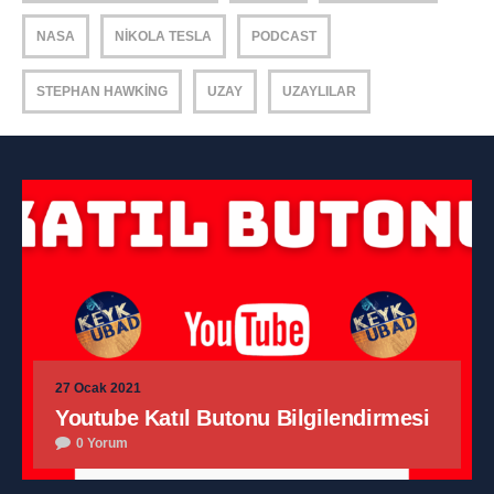
NASA
NIKOLA TESLA
PODCAST
STEPHAN HAWKING
UZAY
UZAYLILAR
27 Ocak 2021
Youtube Katıl Butonu Bilgilendirmesi
0 Yorum