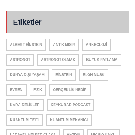
Etiketler
ALBERT EINSTEIN
ANTIK MISIR
ARKEOLOJI
ASTRONOT
ASTRONOT OLMAK
BÜYÜK PATLAMA
DÜNYA DIŞI YAŞAM
EINSTEIN
ELON MUSK
EVREN
FIZIK
GERÇEKLIK NEDIR
KARA DELIKLER
KEYKUBAD PODCAST
KUANTUM FIZIĞI
KUANTUM MEKANIĞI