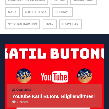
LARAVEL HELPER CLASS
MATRIX
MICHIO KAKU
NASA
NIKOLA TESLA
PODCAST
STEPHAN HAWKING
UZAY
UZAYLILAR
27 Ocak 2021
Youtube Katıl Butonu Bilgilendirmesi
0 Yorum