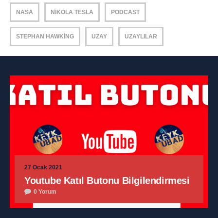
NASA
NIKOLA TESLA
PODCAST
STEPHAN HAWKING
UZAY
UZAYLILAR
27 Ocak 2021
Youtube Katıl Butonu Bilgilendirmesi
0 Yorum