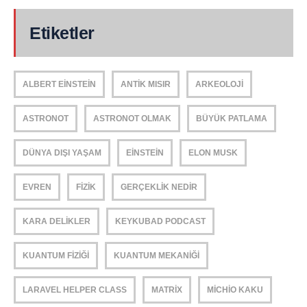
Etiketler
ALBERT EINSTEIN
ANTIK MISIR
ARKEOLOJI
ASTRONOT
ASTRONOT OLMAK
BÜYÜK PATLAMA
DÜNYA DIŞI YAŞAM
EINSTEIN
ELON MUSK
EVREN
FIZIK
GERÇEKLIK NEDIR
KARA DELIKLER
KEYKUBAD PODCAST
KUANTUM FIZIĞI
KUANTUM MEKANIĞI
LARAVEL HELPER CLASS
MATRIX
MICHIO KAKU