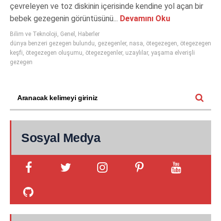
çevreleyen ve toz diskinin içerisinde kendine yol açan bir
bebek gezegenin görüntüsünü...
Devamını Oku
Bilim ve Teknoloji
,
Genel
,
Haberler
dünya benzeri gezegen bulundu
,
gezegenler
,
nasa
,
ötegezegen
,
ötegezegen
keşfi
,
ötegezegen oluşumu
,
ötegezegenler
,
uzaylılar
,
yaşama elverişli
gezegen
Sosyal Medya