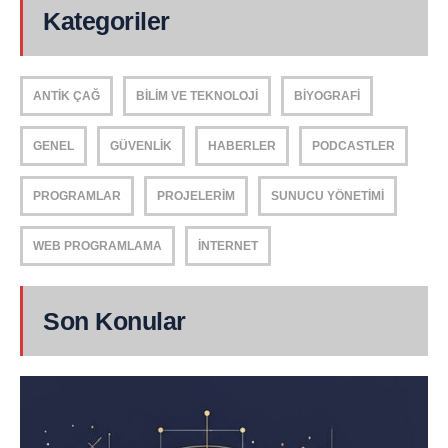
Kategoriler
ANTIK ÇAĞ
BILIM VE TEKNOLOJI
BIYOGRAFI
GENEL
GÜVENLIK
HABERLER
PODCASTLER
PROGRAMLAR
PROJELERIM
SUNUCU YÖNETIMI
WEB PROGRAMLAMA
İNTERNET
Son Konular