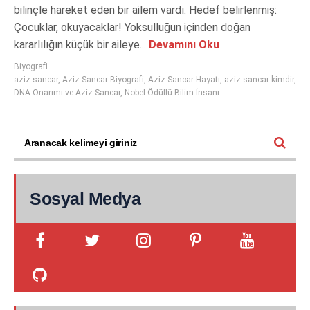
bilinçle hareket eden bir ailem vardı. Hedef belirlenmiş:
Çocuklar, okuyacaklar! Yoksulluğun içinden doğan
kararlılığın küçük bir aileye...
Devamını Oku
Biyografi
aziz sancar
,
Aziz Sancar Biyografi
,
Aziz Sancar Hayatı
,
aziz sancar kimdir
,
DNA Onarımı ve Aziz Sancar
,
Nobel Ödüllü Bilim İnsanı
Sosyal Medya