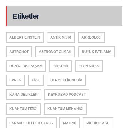
Etiketler
ALBERT EINSTEIN
ANTIK MISIR
ARKEOLOJI
ASTRONOT
ASTRONOT OLMAK
BÜYÜK PATLAMA
DÜNYA DIŞI YAŞAM
EINSTEIN
ELON MUSK
EVREN
FIZIK
GERÇEKLIK NEDIR
KARA DELIKLER
KEYKUBAD PODCAST
KUANTUM FIZIĞI
KUANTUM MEKANIĞI
LARAVEL HELPER CLASS
MATRIX
MICHIO KAKU