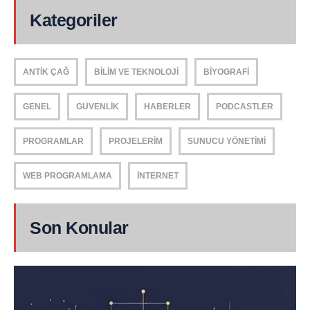
Kategoriler
ANTIK ÇAĞ
BILIM VE TEKNOLOJI
BIYOGRAFI
GENEL
GÜVENLIK
HABERLER
PODCASTLER
PROGRAMLAR
PROJELERIM
SUNUCU YÖNETIMI
WEB PROGRAMLAMA
İNTERNET
Son Konular