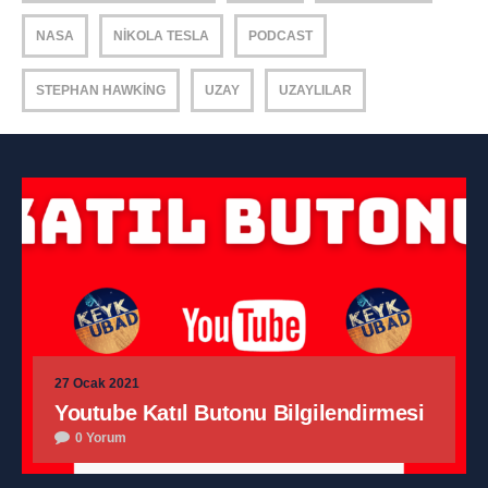
NASA
NIKOLA TESLA
PODCAST
STEPHAN HAWKING
UZAY
UZAYLILAR
27 Ocak 2021
Youtube Katıl Butonu Bilgilendirmesi
0 Yorum