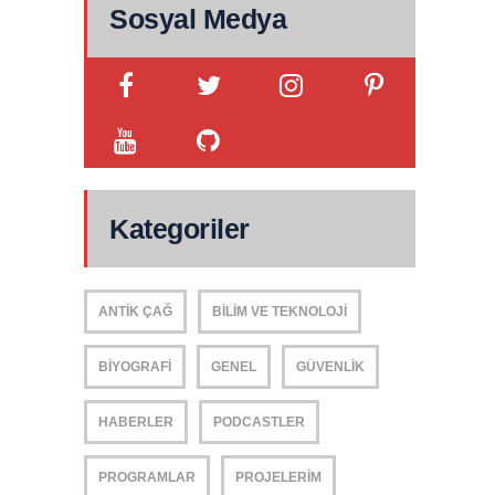
Sosyal Medya
Kategoriler
ANTIK ÇAĞ
BILIM VE TEKNOLOJI
BIYOGRAFI
GENEL
GÜVENLIK
HABERLER
PODCASTLER
PROGRAMLAR
PROJELERIM