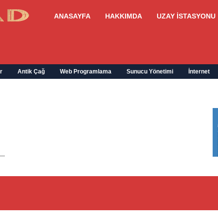
ANASAYFA
HAKKIMDA
UZAY İSTASYONU
r
Antik Çağ
Web Programlama
Sunucu Yönetimi
İnternet