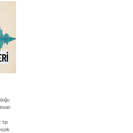
i
uluğu
 insan
r tıp
müzik