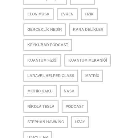
ELON MUSK
EVREN
FIZIK
GERÇEKLIK NEDIR
KARA DELIKLER
KEYKUBAD PODCAST
KUANTUM FIZIĞI
KUANTUM MEKANIĞI
LARAVEL HELPER CLASS
MATRIX
MICHIO KAKU
NASA
NIKOLA TESLA
PODCAST
STEPHAN HAWKING
UZAY
UZAYLILAR