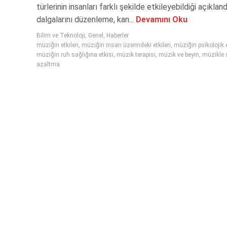
türlerinin insanları farklı şekilde etkileyebildiği açıkland
dalgalarını düzenleme, kan...
Devamını Oku
Bilim ve Teknoloji
,
Genel
,
Haberler
müziğin etkileri
,
müziğin insan üzerindeki etkileri
,
müziğin psikolojik e
müziğin ruh sağlığına etkisi
,
müzik terapisi
,
müzik ve beyin
,
müzikle 
azaltma