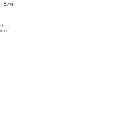
ı. Beyin
tkileri
,
stres