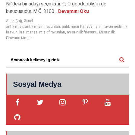
Nil’deki bir adayı seçmiştir. O, Crocodopolis’in de
kurucusudur. M.Ö. 3100...
Devamını Oku
Antik Çağ
,
Genel
antik mısır
,
antik mısır firavunları
,
antik mısır hanedanları
,
firavun nedir
,
ilk
firavun
,
kral menes
,
mısır firavunları
,
mısırın ilk firavunu
,
Mısırın İlk
Firavunu Kimdir
Sosyal Medya