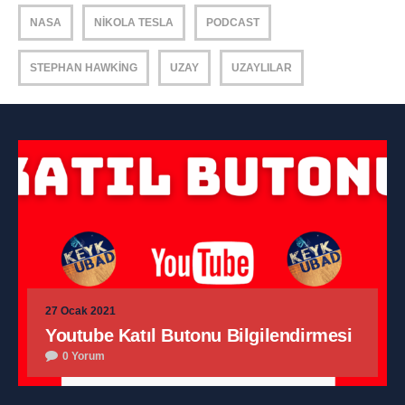
NASA
NIKOLA TESLA
PODCAST
STEPHAN HAWKING
UZAY
UZAYLILAR
27 Ocak 2021
Youtube Katıl Butonu Bilgilendirmesi
0 Yorum