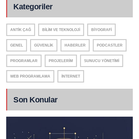
Kategoriler
ANTIK ÇAĞ
BILIM VE TEKNOLOJI
BIYOGRAFI
GENEL
GÜVENLIK
HABERLER
PODCASTLER
PROGRAMLAR
PROJELERIM
SUNUCU YÖNETIMI
WEB PROGRAMLAMA
İNTERNET
Son Konular