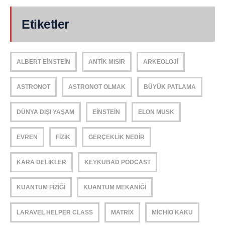
Etiketler
ALBERT EINSTEIN
ANTIK MISIR
ARKEOLOJI
ASTRONOT
ASTRONOT OLMAK
BÜYÜK PATLAMA
DÜNYA DIŞI YAŞAM
EINSTEIN
ELON MUSK
EVREN
FIZIK
GERÇEKLIK NEDIR
KARA DELIKLER
KEYKUBAD PODCAST
KUANTUM FIZIĞI
KUANTUM MEKANIĞI
LARAVEL HELPER CLASS
MATRIX
MICHIO KAKU