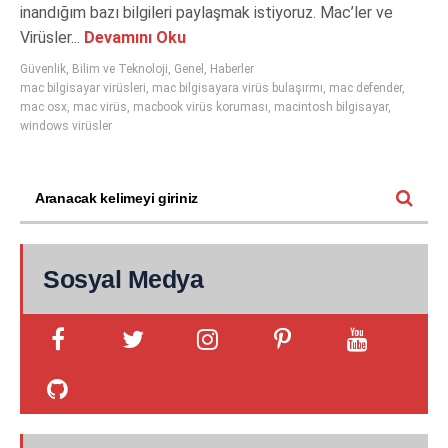
inandığım bazı bilgileri paylaşmak istiyoruz. Mac’ler ve
Virüsler...
Devamını Oku
Güvenlik
,
Bilim ve Teknoloji
,
Genel
,
Haberler
mac bilgisayar virüsleri
,
mac bilgisayara virüs bulaşırmı
,
mac defender
,
mac osx
,
mac virüs
,
macbook virüs koruması
,
macintosh bilgisayar
,
windows virüsler
Sosyal Medya