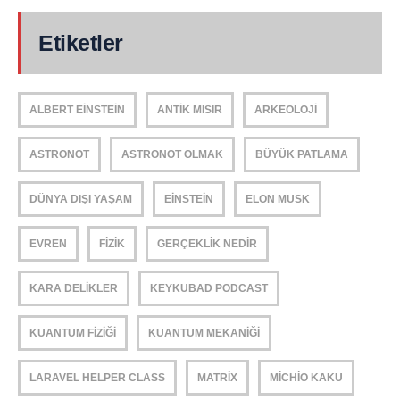
Etiketler
ALBERT EINSTEIN
ANTIK MISIR
ARKEOLOJI
ASTRONOT
ASTRONOT OLMAK
BÜYÜK PATLAMA
DÜNYA DIŞI YAŞAM
EINSTEIN
ELON MUSK
EVREN
FIZIK
GERÇEKLIK NEDIR
KARA DELIKLER
KEYKUBAD PODCAST
KUANTUM FIZIĞI
KUANTUM MEKANIĞI
LARAVEL HELPER CLASS
MATRIX
MICHIO KAKU