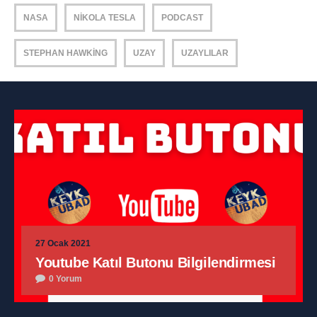
NASA
NIKOLA TESLA
PODCAST
STEPHAN HAWKING
UZAY
UZAYLILAR
27 Ocak 2021
Youtube Katıl Butonu Bilgilendirmesi
0 Yorum