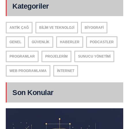
Kategoriler
ANTIK ÇAĞ
BILIM VE TEKNOLOJI
BIYOGRAFI
GENEL
GÜVENLIK
HABERLER
PODCASTLER
PROGRAMLAR
PROJELERIM
SUNUCU YÖNETIMI
WEB PROGRAMLAMA
İNTERNET
Son Konular