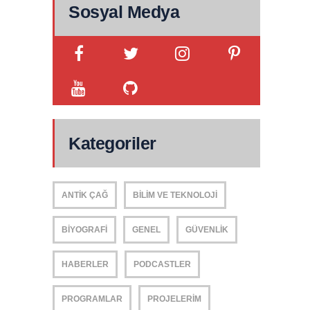
Sosyal Medya
Kategoriler
ANTIK ÇAĞ
BILIM VE TEKNOLOJI
BIYOGRAFI
GENEL
GÜVENLIK
HABERLER
PODCASTLER
PROGRAMLAR
PROJELERIM