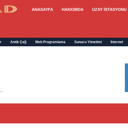
ANASAYFA
HAKKIMDA
UZAY İSTASYONU
r
Antik Çağ
Web Programlama
Sunucu Yönetimi
İnternet