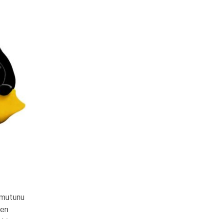
komutunu
den