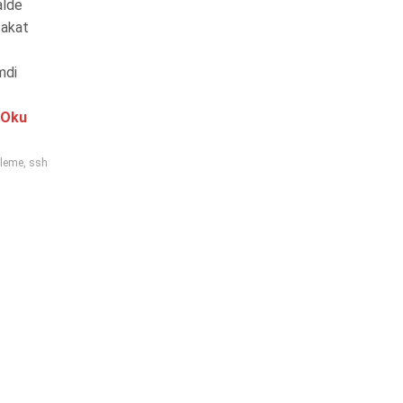
alde
 fakat
mdi
 Oku
zleme
,
ssh