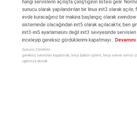
hangi servislerin açılışta çalıştığının listesi gelir. Norm
sunucu olarak yapılandırılan bir linux init3 olarak açılır,
evde kuracağınız bir makina başlangıç olarak xwindow
sisteminde olacağından init5 olarak açılacaktır, ben şi
init3-ini5 ayarlamasını değil init3 seviyesinde servisleri
inceleyip gereksiz gördüklerimi kapatmayı...
Devamını
Sunucu Yönetimi
gereksiz servisleri kapatmak
,
linux bakım işlemi
,
linux server servis i
optimize etmek