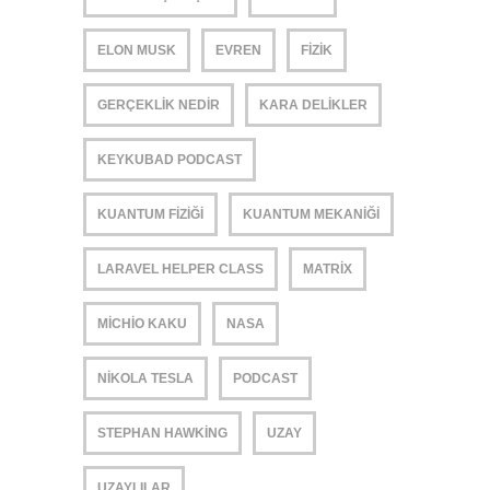
ELON MUSK
EVREN
FIZIK
GERÇEKLIK NEDIR
KARA DELIKLER
KEYKUBAD PODCAST
KUANTUM FIZIĞI
KUANTUM MEKANIĞI
LARAVEL HELPER CLASS
MATRIX
MICHIO KAKU
NASA
NIKOLA TESLA
PODCAST
STEPHAN HAWKING
UZAY
UZAYLILAR