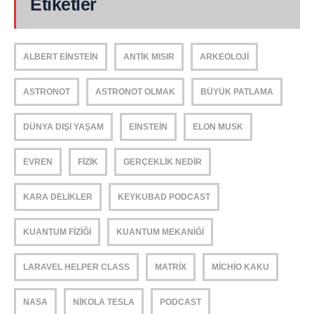
Etiketler
ALBERT EINSTEIN
ANTIK MISIR
ARKEOLOJI
ASTRONOT
ASTRONOT OLMAK
BÜYÜK PATLAMA
DÜNYA DIŞI YAŞAM
EINSTEIN
ELON MUSK
EVREN
FIZIK
GERÇEKLIK NEDIR
KARA DELIKLER
KEYKUBAD PODCAST
KUANTUM FIZIĞI
KUANTUM MEKANIĞI
LARAVEL HELPER CLASS
MATRIX
MICHIO KAKU
NASA
NIKOLA TESLA
PODCAST