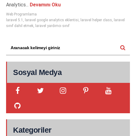
Analytics...
Devamını Oku
Web Programlama
laravel 5.1
,
laravel google analytics eklentisi
,
laravel helper class
,
laravel
sınıf dahil etmek
,
laravel yardımcı sınıf
Sosyal Medya
Kategoriler