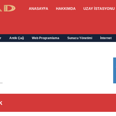
ANASAYFA
HAKKIMDA
UZAY İSTASYONU
r
Antik Çağ
Web Programlama
Sunucu Yönetimi
İnternet
k