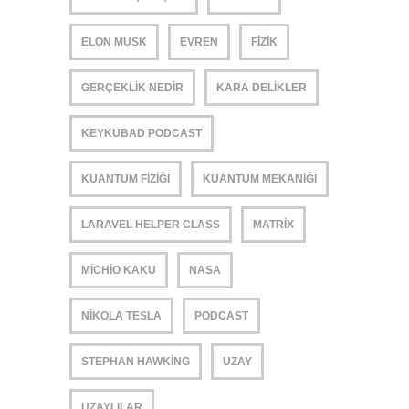
ELON MUSK
EVREN
FIZIK
GERÇEKLIK NEDIR
KARA DELIKLER
KEYKUBAD PODCAST
KUANTUM FIZIĞI
KUANTUM MEKANIĞI
LARAVEL HELPER CLASS
MATRIX
MICHIO KAKU
NASA
NIKOLA TESLA
PODCAST
STEPHAN HAWKING
UZAY
UZAYLILAR