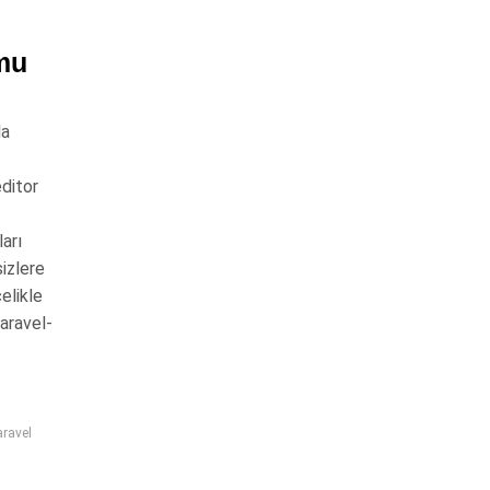
umu
la
ditor
arı
izlere
elikle
aravel-
aravel