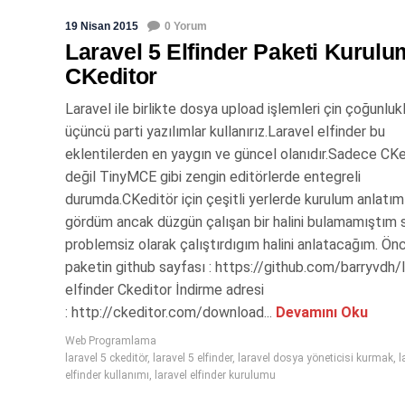
19 Nisan 2015
0 Yorum
Laravel 5 Elfinder Paketi Kurul
CKeditor
Laravel ile birlikte dosya upload işlemleri çin çoğunluk
üçüncü parti yazılımlar kullanırız.Laravel elfinder bu
eklentilerden en yaygın ve güncel olanıdır.Sadece CKe
değil TinyMCE gibi zengin editörlerde entegreli
durumda.CKeditör için çeşitli yerlerde kurulum anlatıml
gördüm ancak düzgün çalışan bir halini bulamamıştım s
problemsiz olarak çalıştırdıgım halini anlatacağım. Önc
paketin github sayfası : https://github.com/barryvdh/l
elfinder Ckeditor İndirme adresi
: http://ckeditor.com/download...
Devamını Oku
Web Programlama
laravel 5 ckeditör
,
laravel 5 elfinder
,
laravel dosya yöneticisi kurmak
,
l
elfinder kullanımı
,
laravel elfinder kurulumu