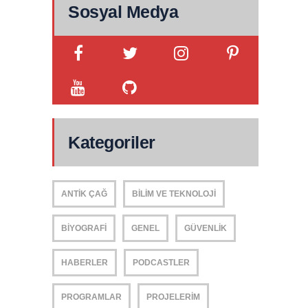
Sosyal Medya
Kategoriler
ANTIK ÇAĞ
BILIM VE TEKNOLOJI
BIYOGRAFI
GENEL
GÜVENLIK
HABERLER
PODCASTLER
PROGRAMLAR
PROJELERIM