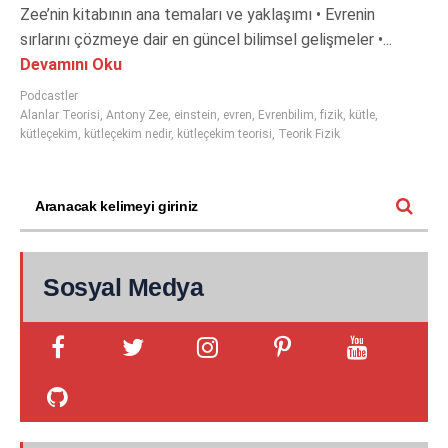
Zee’nin kitabının ana temaları ve yaklaşımı • Evrenin
sırlarını çözmeye dair en güncel bilimsel gelişmeler •...
Devamını Oku
Podcastler
Alanlar Teorisi
,
Antony Zee
,
einstein
,
evren
,
Evrenbilim
,
fizik
,
kütle
,
kütleçekim
,
kütleçekim nedir
,
kütleçekim teorisi
,
Teorik Fizik
Sosyal Medya