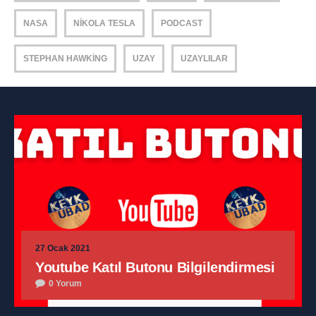
NASA
NIKOLA TESLA
PODCAST
STEPHAN HAWKING
UZAY
UZAYLILAR
27 Ocak 2021
Youtube Katıl Butonu Bilgilendirmesi
0 Yorum