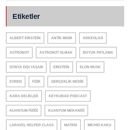
Etiketler
ALBERT EINSTEIN
ANTIK MISIR
ARKEOLOJI
ASTRONOT
ASTRONOT OLMAK
BÜYÜK PATLAMA
DÜNYA DIŞI YAŞAM
EINSTEIN
ELON MUSK
EVREN
FIZIK
GERÇEKLIK NEDIR
KARA DELIKLER
KEYKUBAD PODCAST
KUANTUM FIZIĞI
KUANTUM MEKANIĞI
LARAVEL HELPER CLASS
MATRIX
MICHIO KAKU