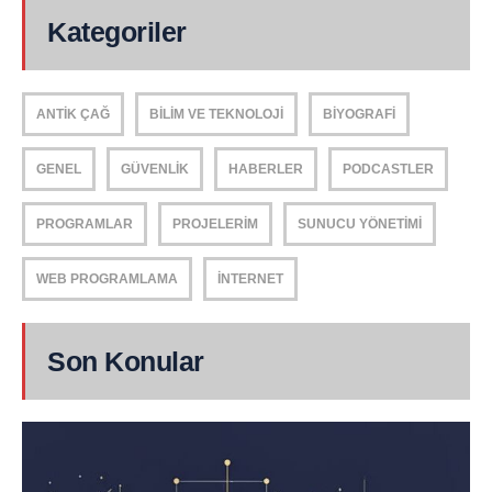
Kategoriler
ANTIK ÇAĞ
BILIM VE TEKNOLOJI
BIYOGRAFI
GENEL
GÜVENLIK
HABERLER
PODCASTLER
PROGRAMLAR
PROJELERIM
SUNUCU YÖNETIMI
WEB PROGRAMLAMA
İNTERNET
Son Konular