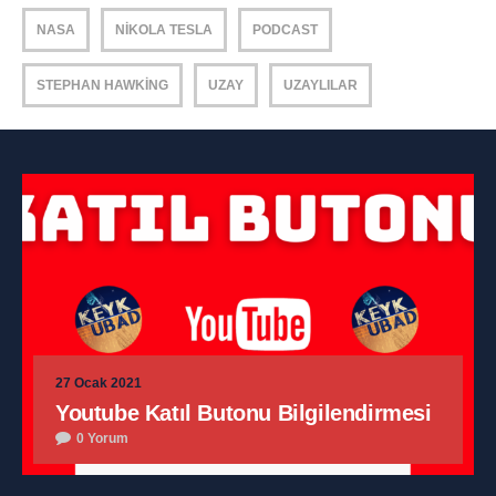
NASA
NIKOLA TESLA
PODCAST
STEPHAN HAWKING
UZAY
UZAYLILAR
27 Ocak 2021
Youtube Katıl Butonu Bilgilendirmesi
0 Yorum