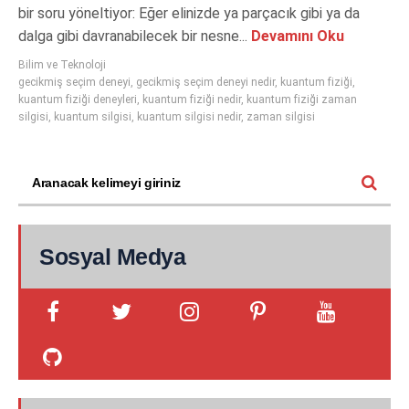
bir soru yöneltiyor: Eğer elinizde ya parçacık gibi ya da
dalga gibi davranabilecek bir nesne...
Devamını Oku
Bilim ve Teknoloji
gecikmiş seçim deneyi
,
gecikmiş seçim deneyi nedir
,
kuantum fiziği
,
kuantum fiziği deneyleri
,
kuantum fiziği nedir
,
kuantum fiziği zaman
silgisi
,
kuantum silgisi
,
kuantum silgisi nedir
,
zaman silgisi
Sosyal Medya