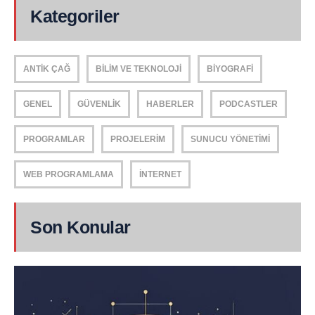
Kategoriler
ANTIK ÇAĞ
BILIM VE TEKNOLOJI
BIYOGRAFI
GENEL
GÜVENLIK
HABERLER
PODCASTLER
PROGRAMLAR
PROJELERIM
SUNUCU YÖNETIMI
WEB PROGRAMLAMA
İNTERNET
Son Konular