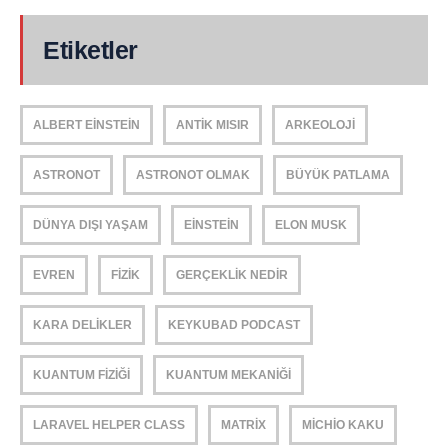
Etiketler
ALBERT EINSTEIN
ANTIK MISIR
ARKEOLOJI
ASTRONOT
ASTRONOT OLMAK
BÜYÜK PATLAMA
DÜNYA DIŞI YAŞAM
EINSTEIN
ELON MUSK
EVREN
FIZIK
GERÇEKLIK NEDIR
KARA DELIKLER
KEYKUBAD PODCAST
KUANTUM FIZIĞI
KUANTUM MEKANIĞI
LARAVEL HELPER CLASS
MATRIX
MICHIO KAKU