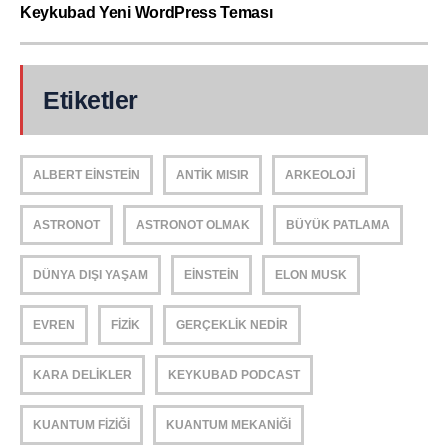
Keykubad Yeni WordPress Teması
Etiketler
ALBERT EINSTEIN
ANTIK MISIR
ARKEOLOJI
ASTRONOT
ASTRONOT OLMAK
BÜYÜK PATLAMA
DÜNYA DIŞI YAŞAM
EINSTEIN
ELON MUSK
EVREN
FIZIK
GERÇEKLIK NEDIR
KARA DELIKLER
KEYKUBAD PODCAST
KUANTUM FIZIĞI
KUANTUM MEKANIĞI