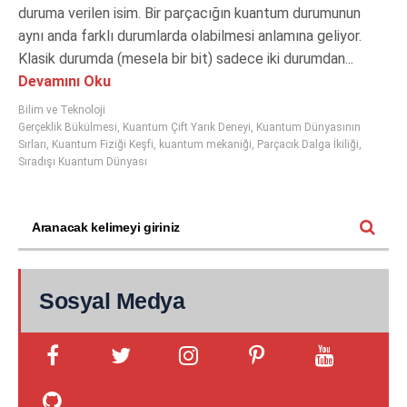
duruma verilen isim. Bir parçacığın kuantum durumunun
aynı anda farklı durumlarda olabilmesi anlamına geliyor.
Klasik durumda (mesela bir bit) sadece iki durumdan...
Devamını Oku
Bilim ve Teknoloji
Gerçeklik Bükülmesi
,
Kuantum Çift Yarık Deneyi
,
Kuantum Dünyasının
Sırları
,
Kuantum Fiziği Keşfi
,
kuantum mekaniği
,
Parçacık Dalga İkiliği
,
Sıradışı Kuantum Dünyası
Sosyal Medya