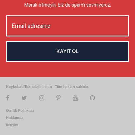
Merak etmeyin, biz de spam'ı sevmiyoruz.
Keykubad Teknolojik İnsan - Tüm hakları saklıdır.
Gizlilik Politikası
Hakkımda
iletişim