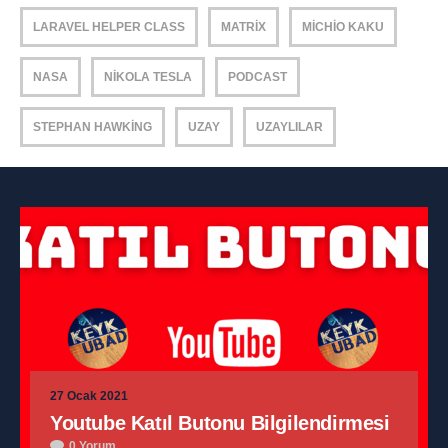
LARAVEL HELPER CLASS
MATRIX
MICHIO KAKU
NASA
NIKOLA TESLA
PODCAST
STEPHAN HAWKING
UZAY
UZAYLILAR
27 Ocak 2021
Youtube Katıl Butonu Bilgilendirmesi
0 Yorum