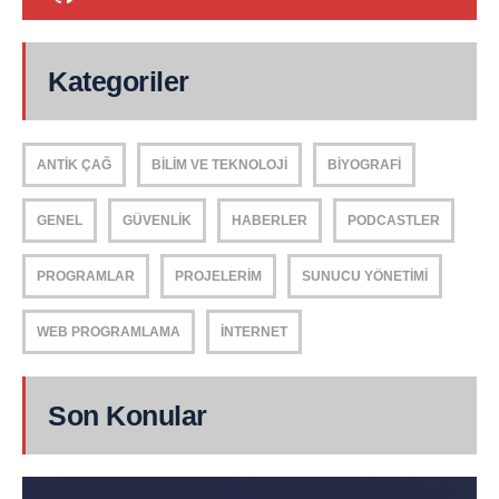
Kategoriler
ANTIK ÇAĞ
BILIM VE TEKNOLOJI
BIYOGRAFI
GENEL
GÜVENLIK
HABERLER
PODCASTLER
PROGRAMLAR
PROJELERIM
SUNUCU YÖNETIMI
WEB PROGRAMLAMA
İNTERNET
Son Konular