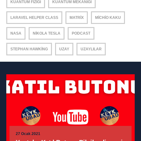
KUANTUM FIZIĞI
KUANTUM MEKANIĞI
LARAVEL HELPER CLASS
MATRIX
MICHIO KAKU
NASA
NIKOLA TESLA
PODCAST
STEPHAN HAWKING
UZAY
UZAYLILAR
27 Ocak 2021