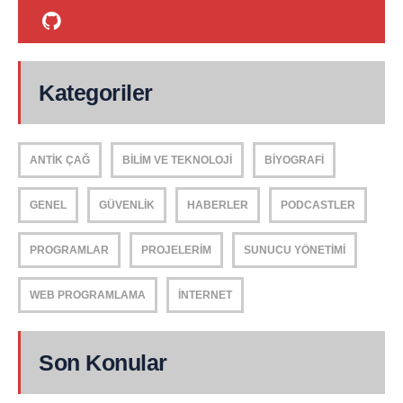
Kategoriler
ANTIK ÇAĞ
BILIM VE TEKNOLOJI
BIYOGRAFI
GENEL
GÜVENLIK
HABERLER
PODCASTLER
PROGRAMLAR
PROJELERIM
SUNUCU YÖNETIMI
WEB PROGRAMLAMA
İNTERNET
Son Konular