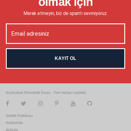
olmak için
Merak etmeyin, biz de spam'ı sevmiyoruz.
Keykubad Teknolojik İnsan - Tüm hakları saklıdır.
Gizlilik Politikası
Hakkımda
iletişim