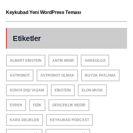
Keykubad Yeni WordPress Teması
Etiketler
ALBERT EINSTEIN
ANTIK MISIR
ARKEOLOJI
ASTRONOT
ASTRONOT OLMAK
BÜYÜK PATLAMA
DÜNYA DIŞI YAŞAM
EINSTEIN
ELON MUSK
EVREN
FIZIK
GERÇEKLIK NEDIR
KARA DELIKLER
KEYKUBAD PODCAST