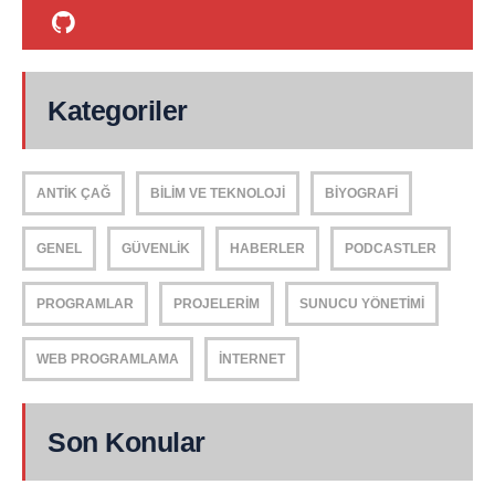
Kategoriler
ANTIK ÇAĞ
BILIM VE TEKNOLOJI
BIYOGRAFI
GENEL
GÜVENLIK
HABERLER
PODCASTLER
PROGRAMLAR
PROJELERIM
SUNUCU YÖNETIMI
WEB PROGRAMLAMA
İNTERNET
Son Konular