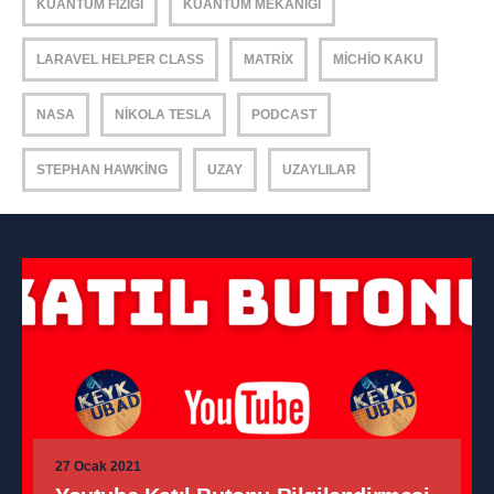
KUANTUM FIZIĞI
KUANTUM MEKANIĞI
LARAVEL HELPER CLASS
MATRIX
MICHIO KAKU
NASA
NIKOLA TESLA
PODCAST
STEPHAN HAWKING
UZAY
UZAYLILAR
27 Ocak 2021