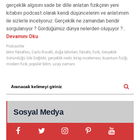
gerçeklik algısını sade bir dille anlatan fizikçinin yeni
kitabını podcast olarak kendi düşüncelerim ve anlatımım
ile sizlerle inceliyoruz. Gerçeklik ne zamandan beridir
sorgulanıyor ? Gördüğümüz dünya nelerden oluşuyor ?...
Devamını Oku
Podcastler
bilim felsefesi
,
Carlo Rovelli
,
doğa bilimleri
,
felsefe
,
fizik
,
Gerçeklik
Göründüğü Gibi Değildir
,
gerçeklik nedir
,
kitap incelemesi
,
kuantum fiziği
,
modern fizik
,
popüler bilim
,
uzay zamanı
Sosyal Medya