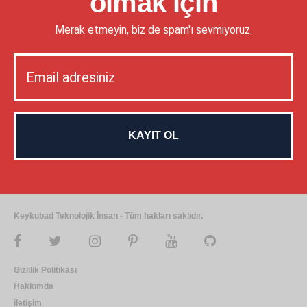
olmak için
Merak etmeyin, biz de spam'ı sevmiyoruz.
Keykubad Teknolojik İnsan - Tüm hakları saklıdır.
Gizlilik Politikası
Hakkımda
iletişim