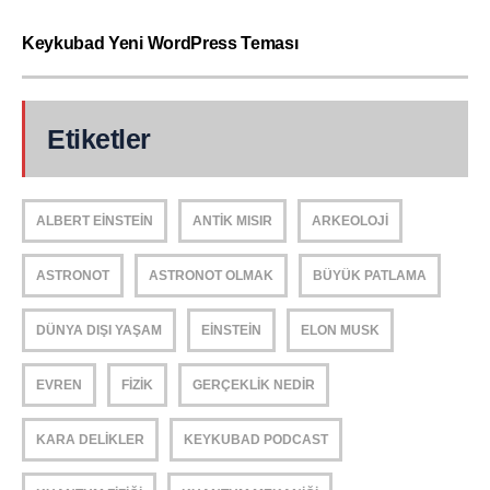
Keykubad Yeni WordPress Teması
Etiketler
ALBERT EINSTEIN
ANTIK MISIR
ARKEOLOJI
ASTRONOT
ASTRONOT OLMAK
BÜYÜK PATLAMA
DÜNYA DIŞI YAŞAM
EINSTEIN
ELON MUSK
EVREN
FIZIK
GERÇEKLIK NEDIR
KARA DELIKLER
KEYKUBAD PODCAST