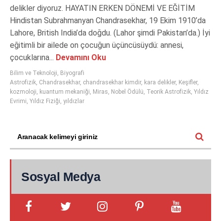
delikler diyoruz. HAYATIN ERKEN DÖNEMİ VE EĞİTİM
Hindistan Subrahmanyan Chandrasekhar, 19 Ekim 1910’da
Lahore, British India’da doğdu. (Lahor şimdi Pakistan’da.) İyi
eğitimli bir ailede on çocuğun üçüncüsüydü: annesi,
çocuklarına...
Devamını Oku
Bilim ve Teknoloji
,
Biyografi
Astrofizik
,
Chandrasekhar
,
chandrasekhar kimdir
,
kara delikler
,
Keşifler
,
kozmoloji
,
kuantum mekaniği
,
Miras
,
Nobel Ödülü
,
Teorik Astrofizik
,
Yıldız
Evrimi
,
Yıldız Fiziği
,
yıldızlar
Sosyal Medya