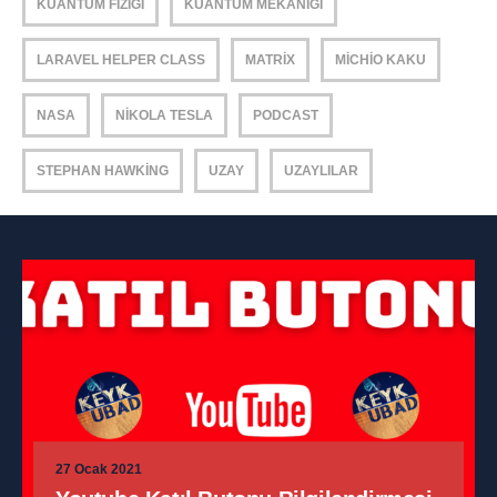
KUANTUM FIZIĞI
KUANTUM MEKANIĞI
LARAVEL HELPER CLASS
MATRIX
MICHIO KAKU
NASA
NIKOLA TESLA
PODCAST
STEPHAN HAWKING
UZAY
UZAYLILAR
27 Ocak 2021