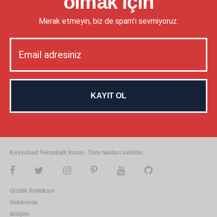
olmak için
Merak etmeyin, biz de spam'ı sevmiyoruz.
Keykubad Teknolojik İnsan - Tüm hakları saklıdır.
Gizlilik Politikası
Hakkımda
iletişim