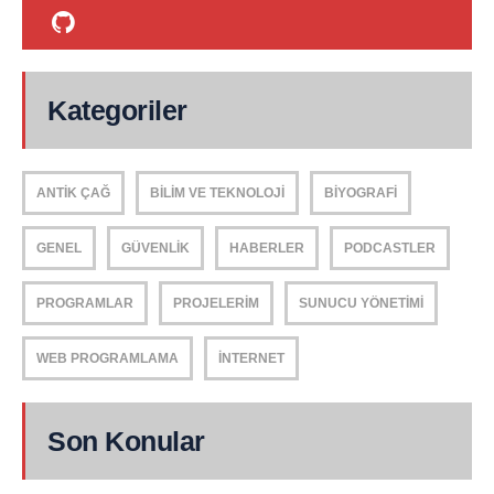
Kategoriler
ANTIK ÇAĞ
BILIM VE TEKNOLOJI
BIYOGRAFI
GENEL
GÜVENLIK
HABERLER
PODCASTLER
PROGRAMLAR
PROJELERIM
SUNUCU YÖNETIMI
WEB PROGRAMLAMA
İNTERNET
Son Konular