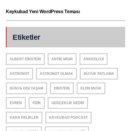
Keykubad Yeni WordPress Teması
Etiketler
ALBERT EINSTEIN
ANTIK MISIR
ARKEOLOJI
ASTRONOT
ASTRONOT OLMAK
BÜYÜK PATLAMA
DÜNYA DIŞI YAŞAM
EINSTEIN
ELON MUSK
EVREN
FIZIK
GERÇEKLIK NEDIR
KARA DELIKLER
KEYKUBAD PODCAST