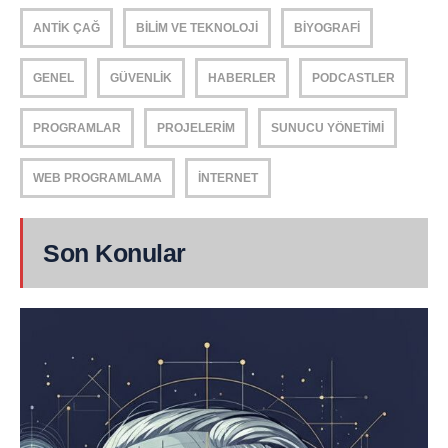
ANTIK ÇAĞ
BILIM VE TEKNOLOJI
BIYOGRAFI
GENEL
GÜVENLIK
HABERLER
PODCASTLER
PROGRAMLAR
PROJELERIM
SUNUCU YÖNETIMI
WEB PROGRAMLAMA
İNTERNET
Son Konular