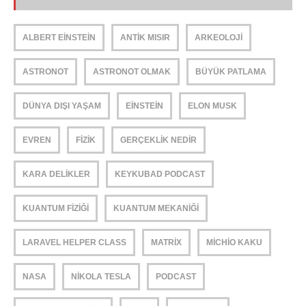
ALBERT EINSTEIN
ANTIK MISIR
ARKEOLOJI
ASTRONOT
ASTRONOT OLMAK
BÜYÜK PATLAMA
DÜNYA DIŞI YAŞAM
EINSTEIN
ELON MUSK
EVREN
FIZIK
GERÇEKLIK NEDIR
KARA DELIKLER
KEYKUBAD PODCAST
KUANTUM FIZIĞI
KUANTUM MEKANIĞI
LARAVEL HELPER CLASS
MATRIX
MICHIO KAKU
NASA
NIKOLA TESLA
PODCAST