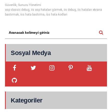
Güvenlik
,
Sunucu Yönetimi
asp classic debug
,
iis asp hataları görmek
,
iis debug
,
iis hataları ekrana
bastırmak
,
iss hata bastırma
,
iss hata kodları
Sosyal Medya
Kategoriler