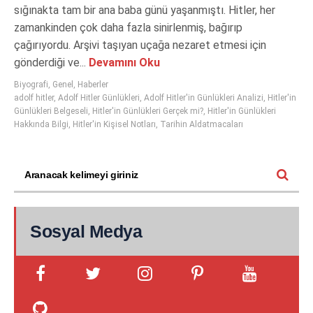
sığınakta tam bir ana baba günü yaşanmıştı. Hitler, her
zamankinden çok daha fazla sinirlenmiş, bağırıp
çağırıyordu. Arşivi taşıyan uçağa nezaret etmesi için
gönderdiği ve...
Devamını Oku
Biyografi
,
Genel
,
Haberler
adolf hitler
,
Adolf Hitler Günlükleri
,
Adolf Hitler'in Günlükleri Analizi
,
Hitler'in
Günlükleri Belgeseli
,
Hitler'in Günlükleri Gerçek mi?
,
Hitler'in Günlükleri
Hakkında Bilgi
,
Hitler'in Kişisel Notları
,
Tarihin Aldatmacaları
Sosyal Medya