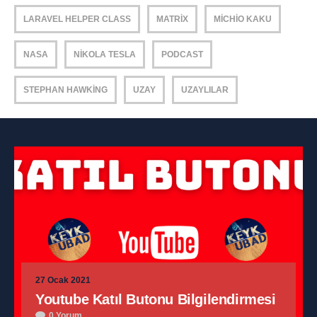
LARAVEL HELPER CLASS
MATRIX
MICHIO KAKU
NASA
NIKOLA TESLA
PODCAST
STEPHAN HAWKING
UZAY
UZAYLILAR
27 Ocak 2021
Youtube Katıl Butonu Bilgilendirmesi
0 Yorum