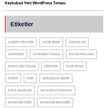
Keykubad Yeni WordPress Teması
Etiketler
ALBERT EINSTEIN
ANTIK MISIR
ARKEOLOJI
ASTRONOT
ASTRONOT OLMAK
BÜYÜK PATLAMA
DÜNYA DIŞI YAŞAM
EINSTEIN
ELON MUSK
EVREN
FIZIK
GERÇEKLIK NEDIR
KARA DELIKLER
KEYKUBAD PODCAST
KUANTUM FIZIĞI
KUANTUM MEKANIĞI