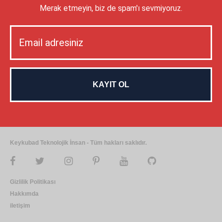
Merak etmeyin, biz de spam'ı sevmiyoruz.
Keykubad Teknolojik İnsan - Tüm hakları saklıdır.
Gizlilik Politikası
Hakkımda
iletişim