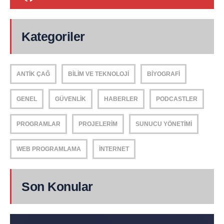
Kategoriler
ANTIK ÇAĞ
BILIM VE TEKNOLOJI
BIYOGRAFI
GENEL
GÜVENLIK
HABERLER
PODCASTLER
PROGRAMLAR
PROJELERIM
SUNUCU YÖNETIMI
WEB PROGRAMLAMA
İNTERNET
Son Konular